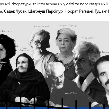
ньої літератури: тексти визнаних у світі та перекладених 
 як
Садек Чубак
,
Шагрнуш Парсіпур
,
Носрат Рагмані
,
Гушанґ 