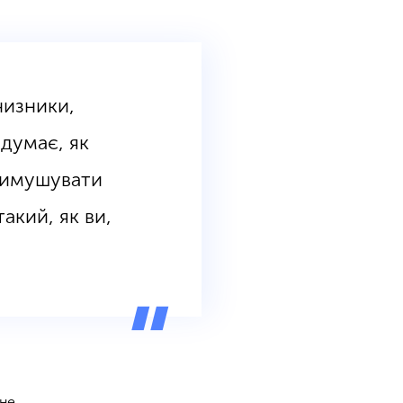
чизники,
 думає, як
примушувати
такий, як ви,
 не