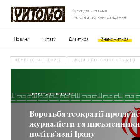
Культура читання
і мистецтво книговидання
Новини
Читати
Дивитися
Знайомитися
#EMPTYCHAIRPEOPLE
ЛЮДИ З ПОРОЖНІХ СТІЛЬЦІВ
#EMPTYCHAIRPEOPLE
Боротьба теократії проти не
журналісти та письменники
політв’язні Ірану