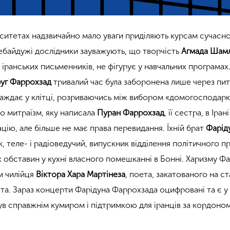
рситетах надзвичайно мало уваги приділяють курсам сучасно
Небайдужі дослідники зауважують, що творчість
Агмада Шам
ї іранських письменників, не фігурує у навчальних програмах
уг Фаррохзад
тривалий час була заборонена лише через пи
раждає у клітці, розриваючись між вибором «домогосподарк
ро митраїзм, яку написала
Пуран Фаррохзад
, її сестра, в Ірані
цію, але більше не має права перевидання. Їхній брат
Фарід
ак, теле- і радіоведучий, випускник відділення політичного пр
х обставин у кухні власного помешканні в Бонні. Харизму Ф
м чилійця
Віктора Хара Мартінеза
, поета, закатованого на ст
та. Зараз концерти Фарідуна Фаррохзада оцифровані та є у
був справжнім кумиром і підтримкою для іранців за кордоном