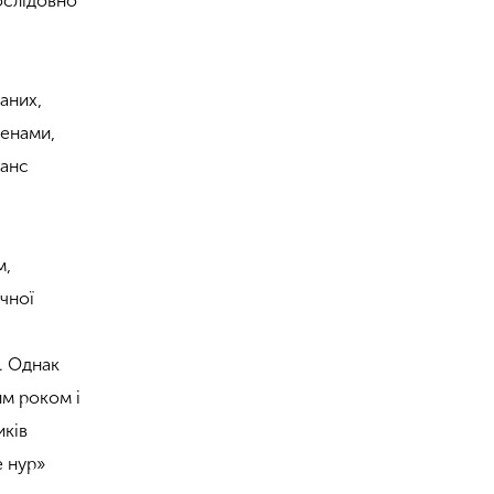
ослідовно
ваних,
менами,
нанс
м,
ачної
. Однак
им роком і
иків
е нур»