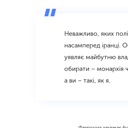
Неважливо, яких полі
насамперед іранці. О
уявляє майбутню вла
обирати – монархія чи 
а ви – такі, як я.
Фаррохзад закликає бу