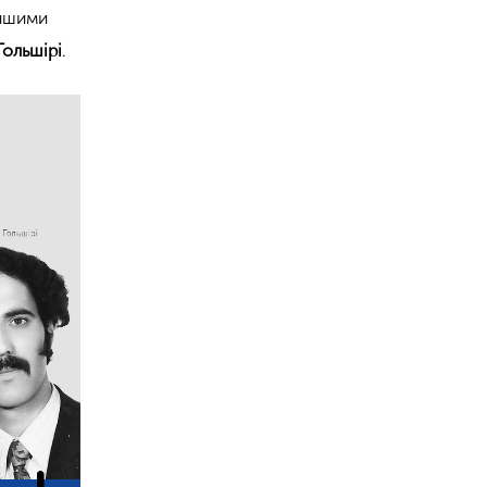
іншими
Гольшірі
.