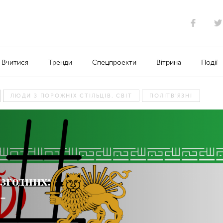
Вчитися
Тренди
Спецпроекти
Вітрина
Події
ЛЮДИ З ПОРОЖНІХ СТІЛЬЦІВ. СВІТ
ПОЛІТВ'ЯЗНІ
згодних:
-