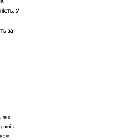
их
ність. У
ть за
, яке
раїні є
акож