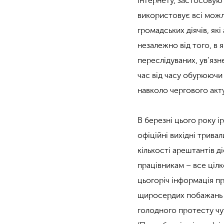
інтернету, застосовую
використовує всі можл
громадських діячів, як
незалежно від того, в 
переслідуваних, ув’яз
час від часу обурюючи 
навколо чергового акт
В березні цього року і
офіційні вихідні тривал
кількості арештантів д
працівникам – все цілк
цьогоріч інформація пр
щиросердих побажань п
голодного протесту ч