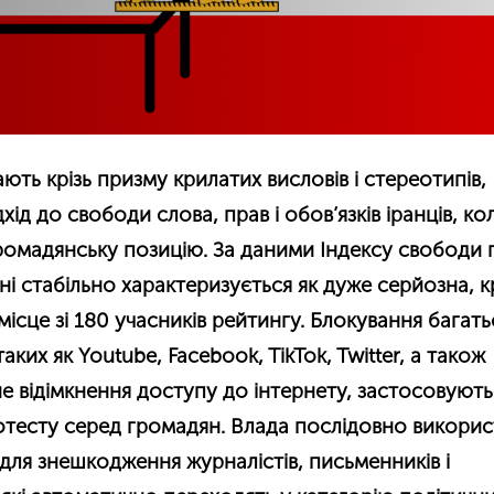
ють крізь призму крилатих висловів і стереотипів,
хід до свободи слова, прав і обов’язків іранців, ко
ромадянську позицію. За даними Індексу свободи 
рані стабільно характеризується як дуже серйозна, к
місце зі 180 учасників рейтингу. Блокування багат
аких як Youtube, Facebook, TikTok, Twitter, а також
е відімкнення доступу до інтернету, застосовують
отесту серед громадян. Влада послідовно викори
 для знешкодження журналістів, письменників і