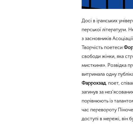
Досі в іранських уніве
перської літератури. 
з засновників Асоціаці
Творчість поетеси
Фор
свободи жінки, яка ст
мисткиня». Розвідка п
витримала одну публіка
Фаррохзад
, поет, спів
загинув за нез’ясовани
порівнюють із таланто
час перевороту Піноче
доступі в мережі, він 