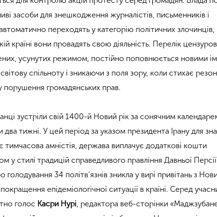
ться для контролю акцій протесту серед громадян. Влада п
иві засоби для знешкодження журналістів, письменників і
і автоматично переходять у категорію політичних злочинців,
якій країні вони провадять свою діяльність. Перелік цензуро
нених, усунутих режимом, постійно поповнюється новими і
світову спільноту і зникаючи з поля зору, коли стихає резо
у порушення громадянських прав.
ранці зустріли свій 1400-й Новий рік за сонячним календаре
и два тижні. У цей період за указом президента Ірану для зн
іє тимчасова амністія, держава виплачує додаткові кошти
ом у стилі традицій справедливого правління Давньої Персії
о голодування 34 політв’язнів зникла у вирі привітань з Нов
окращення епідеміологічної ситуації в країні. Серед учасн
утно голос
Касри Нурі
, редактора веб-сторінки «Маджзубан