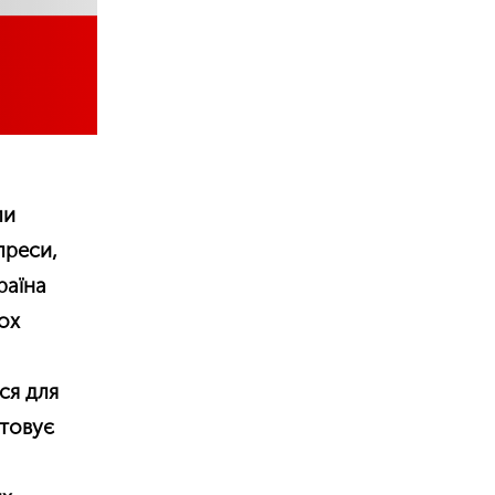
ли
преси,
раїна
ьох
ся для
стовує