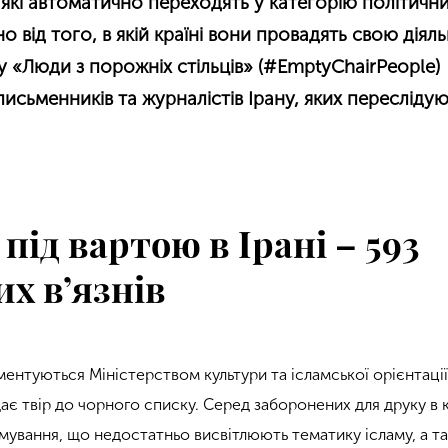
, які автоматично переходять у категорію політичн
о від того, в якій країні вони провадять свою діяль
 «Люди з порожніх стільців» (#EmptyChairPeople)
исьменників та журналістів Ірану, яких переслідую
під вартою в Ірані – 593
х в’язнів
ламентуються Міністерством культури та ісламської орієнтації
ає твір до чорного списку. Серед заборонених для друку в к
ямування, що недостатньо висвітлюють тематику ісламу, а т