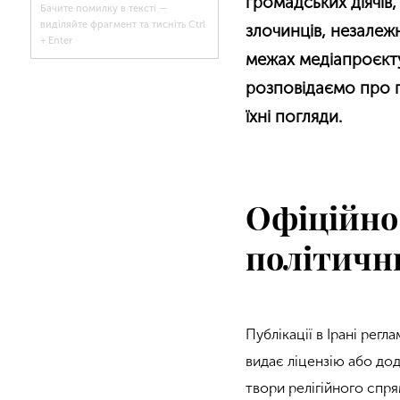
громадських діячів
Бачите помилку в тексті —
виділяйте фрагмент та тисніть Ctrl
злочинців, незалежн
+ Enter
межах медіапроєкту
розповідаємо про п
їхні погляди.
Офіційно 
політични
Публікації в Ірані рег
видає ліцензію або дод
твори релігійного спр