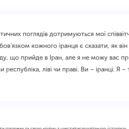
тичних поглядів дотримуються мої співвіт
бов’язком кожного іранця є сказати, як він
ду, що прийде в Іран, але я не можу вас 
республіка, ліві чи праві. Ви – іранці. Я – 
ти гордими за свою країну з шеститисячолітньою історією,