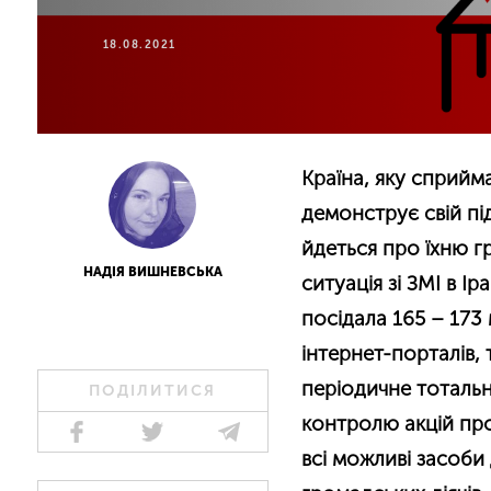
18.08.2021
Країна, яку сприйма
демонструє свій під
йдеться про їхню г
НАДІЯ ВИШНЕВСЬКА
ситуація зі ЗМІ в І
посідала 165 – 173 
інтернет-порталів, т
періодичне тотальн
ПОДІЛИТИСЯ
контролю акцій пр
всі можливі засоби