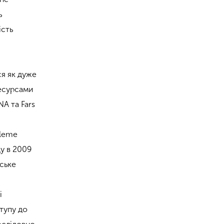
ь
ість
ся як дуже
ресурсами
NA та Fars
aleme
ду в 2009
нське
і
ступу до