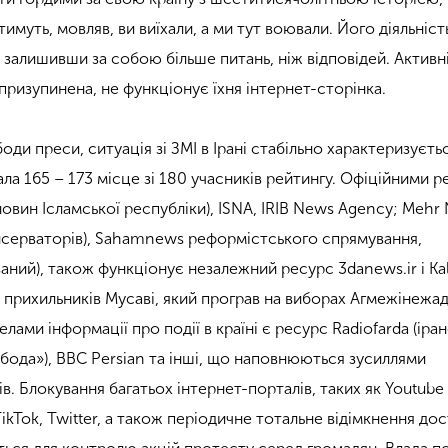
тимуть, мовляв, ви виїхали, а ми тут воювали. Його діяльніст
, залишивши за собою більше питань, ніж відповідей. Активн
призупинена, не функціонує їхня інтернет-сторінка.
оди преси, ситуація зі ЗМІ в Ірані стабільно характеризуєть
ала 165 – 173 місце зі 180 учасників рейтингу. Офіційними 
новин Ісламської республіки), ISNA, IRIB News Agency; Mehr 
нсерваторів), Sahamnews реформістського спрямування,
ваний), також функціонує незалежний ресурс 3danews.ir і K
» прихильників Мусаві, який програв на виборах Агмежінежа
лами інформації про події в країні є ресурс Radiofarda (іра
обода»), BBC Persian та інші, що наповнюються зусиллями
. Блокування багатьох інтернет-порталів, таких як Youtube 
kTok, Twitter, а також періодичне тотальне відімкнення до