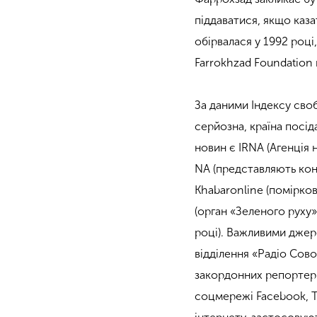
піддаватися, якщо каза
обірвалася у 1992 році
Farrokhzad Foundation 
За даними Індексу своб
серйозна, країна посід
новин є IRNA (Агенція 
NA (представляють ко
Khabaronline (помірко
(орган «Зеленого руху
році). Важливими джере
відділення «Радіо Сов
закордонних репортерів
соцмережі Facebook, Ti