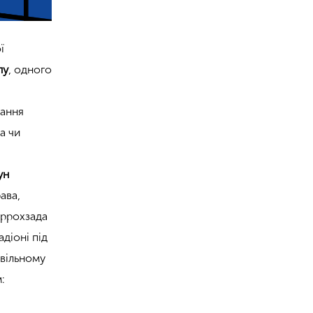
ї
лу
, одного
.
тання
а чи
ун
ава,
аррохзада
адіоні під
 вільному
: