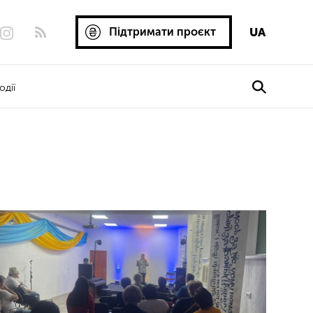
Підтримати проєкт
UA
одії