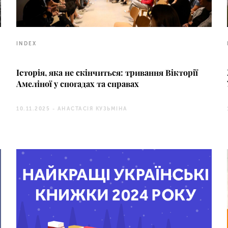
INDEX
Історія, яка не скінчиться: тривання Вікторії
Амеліної у спогадах та справах
10.11.2025 -
АНАСТАСІЯ КУЗЬМІНА