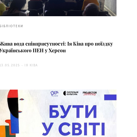
БІБЛІОТЕКИ
Жива вода співприсутності: Ія Ківа про поїздку
Українського ПЕН у Херсон
13.05.2025 -
ІЯ КІВА