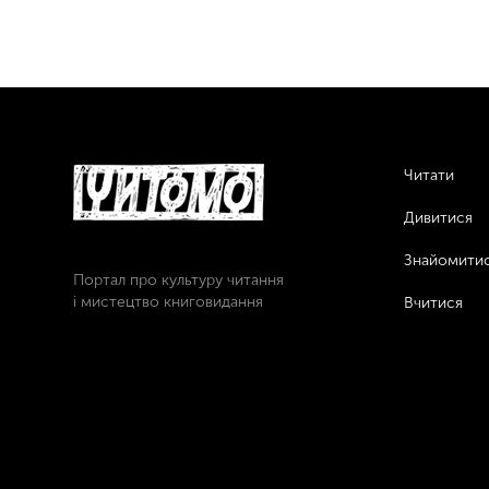
Читати
Дивитися
Знайомити
Портал про культуру читання
і мистецтво книговидання
Вчитися