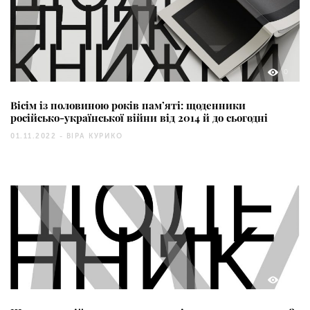
0
Вісім із половиною років пам’яті: щоденники
російсько-української війни від 2014 й до сьогодні
01.11.2022 -
ВІРА КУРИКО
0