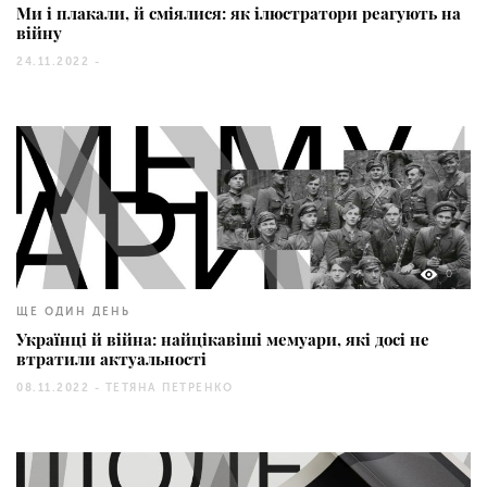
Ми і плакали, й сміялися: як ілюстратори реагують на
війну
24.11.2022 -
0
ЩЕ ОДИН ДЕНЬ
Українці й війна: найцікавіші мемуари, які досі не
втратили актуальності
08.11.2022 -
ТЕТЯНА ПЕТРЕНКО