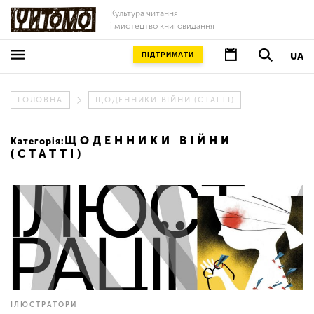
Культура читання
і мистецтво книговидання
ПІДТРИМАТИ
UA
ГОЛОВНА
ЩОДЕННИКИ ВІЙНИ (СТАТТІ)
ЩОДЕННИКИ ВІЙНИ
Категорія:
(СТАТТІ)
0
ІЛЮСТРАТОРИ