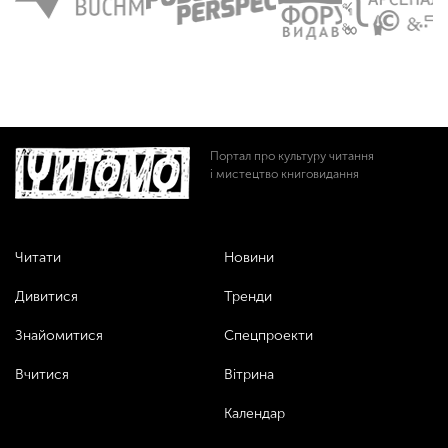
Портал про культуру читання
і мистецтво книговидання
Читати
Новини
Дивитися
Тренди
Знайомитися
Спецпроекти
Вчитися
Вітрина
Календар