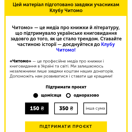
Цей матеріал підготовано завдяки учасникам
Клубу Читомо
Читомо» — це медіа про книжки й літературу,
що підтримувало українське книговидання
задовго до того, як це стало трендом. Ставайте
частиною історії — доєднуйтеся до
Клубу
Читомо!
«Читомо»
— це професійне медіа про книжки і
книговидання в Україні та світі. Ми залишаємось
незалежними лише завдяки коштам наших донаторів.
Допоможіть нам розвиватися і ставати ще кращими!
Підтримати проєкт
щомісяця
одноразово
150
₴
350
₴
інша сума
ПІДТРИМАТИ ПРОЄКТ