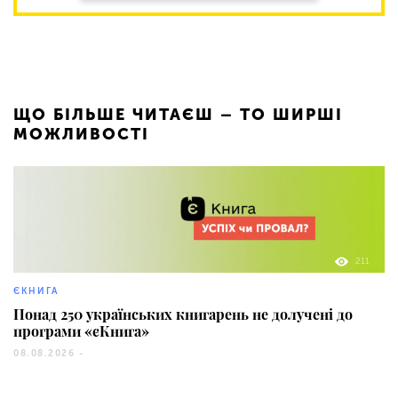
ЩО БІЛЬШЕ ЧИТАЄШ – ТО ШИРШІ
МОЖЛИВОСТІ
211
ЄКНИГА
Понад 250 українських книгарень не долучені до
програми «єКнига»
08.08.2026 -