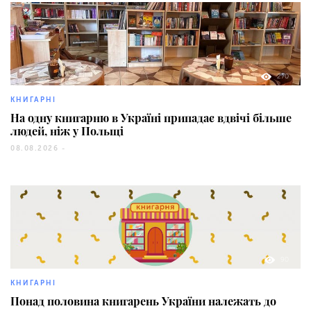
270
КНИГАРНІ
На одну книгарню в Україні припадає вдвічі більше
людей, ніж у Польщі
08.08.2026 -
90
КНИГАРНІ
Понад половина книгарень України належать до