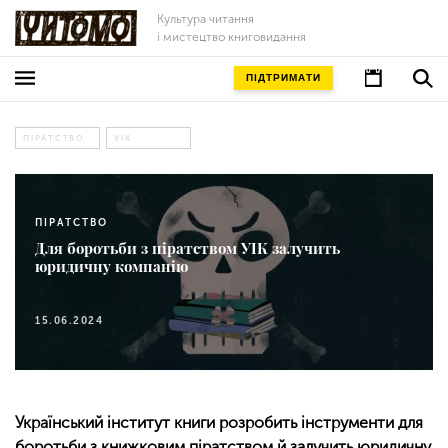
Культура читання
і мистецтво книговидання
ПІДТРИМАТИ
ПІРАТСТВО
УІК
ПІРАТСТВО
Для боротьби з піратством УІК залучить
юридичну компанію
15.06.2024
Український інститут книги розробить інструменти для
боротьби з книжковим піратством й залучить юридичну