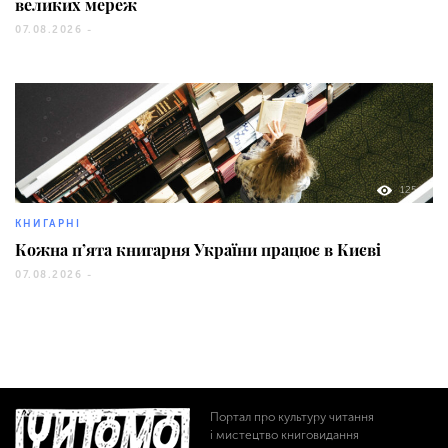
великих мереж
07.08.2026 -
125
КНИГАРНІ
Кожна п’ята книгарня України працює в Києві
07.08.2026 -
Портал про культуру читання
і мистецтво книговидання