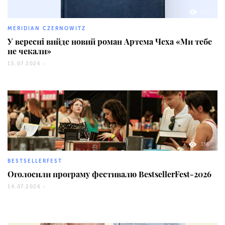
119
MERIDIAN CZERNOWITZ
У вересні вийде новий роман Артема Чеха «Ми тебе
не чекали»
15.07.2026 -
354
BESTSELLERFEST
Оголосили програму фестивалю BestsellerFest-2026
14.07.2026 -