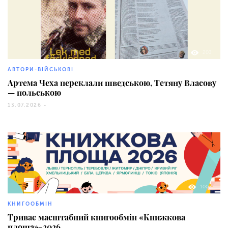
203
АВТОРИ-ВІЙСЬКОВІ
Артема Чеха переклали шведською, Тетяну Власову
— польською
13.07.2026 -
1002
КНИГООБМІН
Триває масштабний книгообмін «Книжкова
площа»-2026