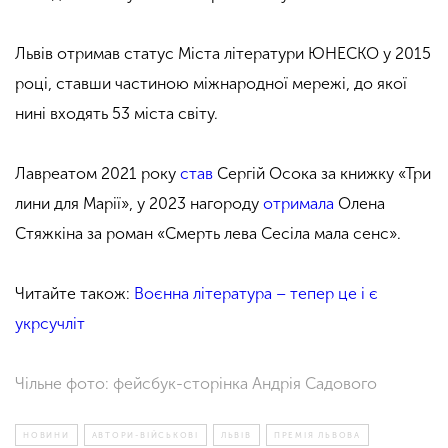
Львів отримав статус Міста літератури ЮНЕСКО у 2015
році, ставши частиною міжнародної мережі, до якої
нині входять 53 міста світу.
Лавреатом 2021 року
став
Сергій Осока за книжку «Три
лини для Марії», у 2023 нагороду
отримала
Олена
Стяжкіна за роман «Смерть лева Сесіла мала сенс».
Читайте також:
Воєнна література – тепер це і є
укрсучліт
Чільне фото: фейсбук-сторінка Андрія Садового
НОВИНИ
АВТОРИ-ВІЙСЬКОВІ
ЛЬВІВ
ПРЕМІЯ ЛЬВОВА