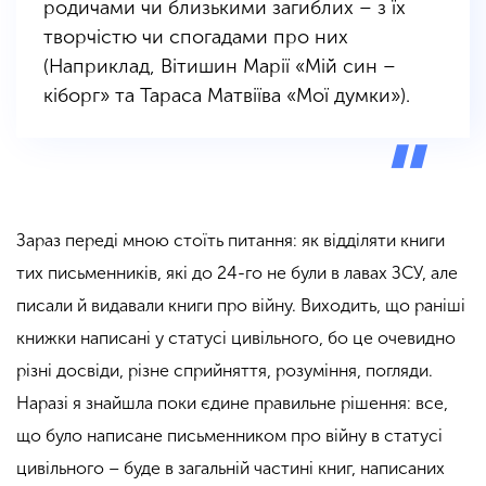
родичами чи близькими загиблих – з їх
творчістю чи спогадами про них
(Наприклад, Вітишин Марії «Мій син –
кіборг» та Тараса Матвіїва «Мої думки»).
Зараз переді мною стоїть питання: як відділяти книги
тих письменників, які до 24-го не були в лавах ЗСУ, але
писали й видавали книги про війну. Виходить, що раніші
книжки написані у статусі цивільного, бо це очевидно
різні досвіди, різне сприйняття, розуміння, погляди.
Наразі я знайшла поки єдине правильне рішення: все,
що було написане письменником про війну в статусі
цивільного – буде в загальній частині книг, написаних