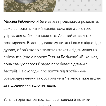
Марина Рябченко:
Я би й зараз продовжила розділяти,
адже всі мають різний досвід, хоча війна з лютого
увірвалася майже до кожного. Але цей досвід так
розширився. Власне, у вашому питанні вже є відповідь:
думаю, обов’язково з’являться тексти від вимушених
емігрантів (вже є проєкт Тетяни Белімової
«
Біженка»,
вона евакуювалася й зараз перебуває з дітьми в
Австрії). На сьогодні про життя під постійними
бомбардуваннями та обстрілами в Чернігові вже видані
два щоденники від очевидців.
Усна історія поповнюється все новими й новими