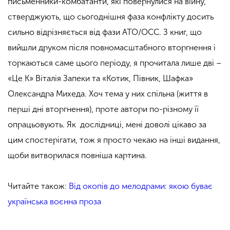
письменники-комбатанти, які повернулися на війну,
стверджують, що сьогоднішня фаза конфлікту досить
сильно відрізняється від фази АТО/ОСС. З книг, що
вийшли друком після повномасштабного вторгнення і
торкаються саме цього періоду, я прочитала лише дві –
«
Це К
»
Віталія Запеки та
«
Котик, Півник, Шафка
»
Олександра Михеда. Хоч тема у них спільна (життя в
перші дні вторгнення), проте автори по-різному її
опрацьовують. Як дослідниці, мені доволі цікаво за
цим спостерігати, тож я просто чекаю на інші видання,
щоби витворилася повніша картина.
Читайте також:
Від окопів до мелодрами: якою буває
українська воєнна проза