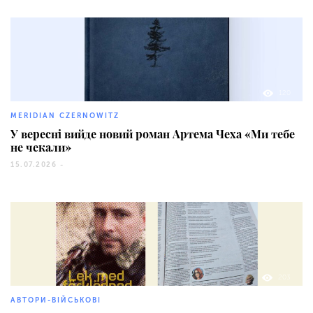
120
MERIDIAN CZERNOWITZ
У вересні вийде новий роман Артема Чеха «Ми тебе
не чекали»
15.07.2026 -
203
АВТОРИ-ВІЙСЬКОВІ