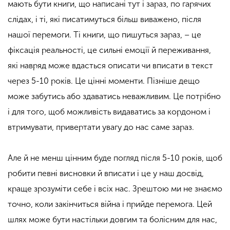
мають бути книги, що написані тут і зараз, по гарячих
слідах, і ті, які писатимуться більш виважено, після
нашої перемоги. Ті книги, що пишуться зараз, – це
фіксація реальності, це сильні емоції й переживання,
які навряд може вдасться описати чи вписати в текст
через 5-10 років. Це цінні моменти. Пізніше дещо
може забутись або здаватись неважливим. Це потрібно
і для того, щоб можливість видаватись за кордоном і
втримувати, привертати увагу до нас саме зараз.
Але й не менш цінним буде погляд після 5-10 років, щоб
робити певні висновки й вписати і це у наш досвід,
краще зрозуміти себе і всіх нас. Зрештою ми не знаємо
точно, коли закінчиться війна і прийде перемога. Цей
шлях може бути настільки довгим та болісним для нас,