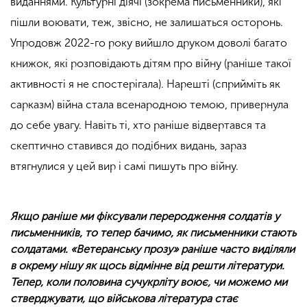
виданнями. Культурні діячі (зокрема письменники), які
пішли воювати, теж, звісно, не залишаться осторонь.
Упродовж 2022-го року вийшло друком доволі багато
книжок, які розповідають дітям про війну (раніше такої
активності я не спостерігала). Нарешті (сприйміть як
сарказм) війна стала всенародною темою, привернула
до себе увагу. Навіть ті, хто раніше відвертався та
скептично ставився до подібних видань, зараз
втягнулися у цей вир і самі пишуть про війну.
Якщо раніше ми фіксували переродження солдатів у
письменників, то тепер бачимо, як письменники стають
солдатами. «Ветеранську прозу» раніше часто виділяли
в окрему нішу як щось відмінне від решти літератури.
Тепер, коли половина сучукрліту воює, чи можемо ми
стверджувати, що військова література стає