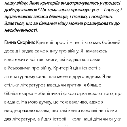
нашу війну. Яких критеріїв ви дотримувались у процесі
добору книжок? Ця тема зараз пронизує усе – і прозу, і
щоденникові записи біженців, і поезію, і нонфікшн.
Здається, що за бажання нішу можна розширювати до
нескінченності.
Ганна Скоріна:
Критерії прості – це ті хто має бойовий
досвід і видав саме книгу про війну. Я намагаюсь
відстежити всі такі книги, які видаються саме
військовими про війну. Критерій ціннісності в
літературному сенсі для мене є другорядним. Я не
стільки літературознавець чи критик, я більше
бібліотекарка – зберігачка і фіксаторка всього того, що
видане. На мою думку, це теж важливо, адже я
неодноразово казала, що такі книги важливі не тільки
для літератури, а й для історії – коли наші діти чи онуки