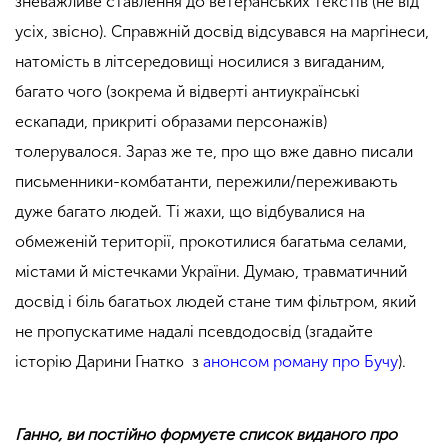
зневажливе ставлення до ветеранських текстів (не від
усіх, звісно). Справжній досвід відсувався на маргінеси,
натомість в літсередовищі носилися з вигаданим,
багато чого (зокрема й відверті антиукраїнські
ескапади, прикриті образами персонажів)
толерувалося. Зараз же те, про що вже давно писали
письменники-комбатанти, пережили/переживають
дуже багато людей. Ті жахи, що відбувалися на
обмеженій території, прокотилися багатьма селами,
містами й містечками України. Думаю, травматичний
досвід і біль багатьох людей стане тим фільтром, який
не пропускатиме надалі псевдодосвід (згадайте
історію Дарини Гнатко з
анонсом роману про Бучу
).
Ганно, ви постійно формуєте список виданого про