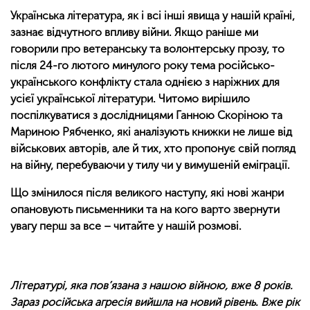
Українська література, як і всі інші явища у нашій країні,
зазнає відчутного впливу війни. Якщо раніше ми
говорили про ветеранську та волонтерську прозу, то
після 24-го лютого минулого року тема російсько-
українського конфлікту стала однією з наріжних для
усієї української літератури. Читомо вирішило
поспілкуватися з дослідницями Ганною Скоріною та
Мариною Рябченко, які аналізують книжки не лише від
військових авторів, але й тих, хто пропонує свій погляд
на війну, перебуваючи у тилу чи у вимушеній еміграції.
Що змінилося після великого наступу, які нові жанри
опановують письменники та на кого варто звернути
увагу перш за все – читайте у нашій розмові.
Літературі, яка пов’язана з нашою війною, вже 8 років.
Зараз російська агресія вийшла на новий рівень. Вже рік