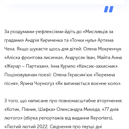
За роздумами-рефлексіями йдіть до
«
Мисливців за
градами» Андрія Кириченка та
«
Точки нуль» Артема
Чеха. Якщо шукаєте щось для дітей: Олена Мокренчук
«
Аліска фронтова лисичка», Андрусяк Iван, Майта Анна
«Жерар – Партизан», Інна Курило «Кексик-захисник».
Поціновувачам поезії: Олена Герасим’юк
«
Тюремна
пісня», Ярина Чорногуз
«
Як вигинається воєнне коло».
З того, що написане про повномасштабне вторгнення:
«
Котик, Півник, Шафка» Олександра Михеда, «77 днів
лютого» (збірка репортажів від видання Reporters),
«
Лютий лютий 2022. Свідчення про перші дні