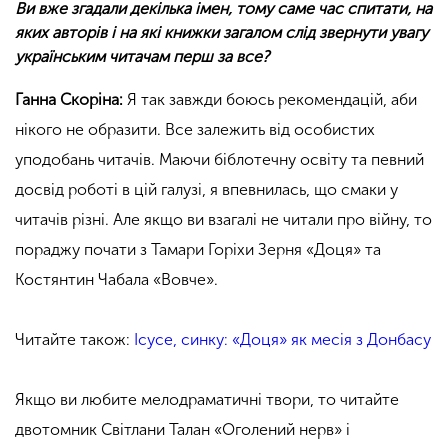
Ви вже згадали декілька імен, тому саме час спитати, на
яких авторів і на які книжки загалом слід звернути увагу
українським читачам перш за все?
Ганна Скоріна:
Я так завжди боюсь рекомендацій, аби
нікого не образити. Все залежить від особистих
уподобань читачів. Маючи біблотечну освіту та певний
досвід роботі в цій галузі, я впевнилась, що смаки у
читачів різні. Але якщо ви взагалі не читали про війну, то
пораджу почати з Тамари Горіхи Зерня
«
Доця» та
Костянтин Чабала
«
Вовче».
Читайте також:
Ісусе, синку: «Доця» як месія з Донбасу
Якщо ви любите мелодраматичні твори, то читайте
двотомник Світлани Талан
«
Оголений нерв» і