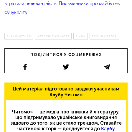
втратили релевантність. Письменники про майбутнє
сучукрліту
ЗНАЙОМИТИСЯ
АВТОРИ-ВІЙСЬКОВІ
ВІЙНА
ВОЄННА ПРОЗА
ПОДІЛИТИСЯ У СОЦМЕРЕЖАХ
Цей матеріал підготовано завдяки учасникам
Клубу Читомо
Читомо» — це медіа про книжки й літературу,
що підтримувало українське книговидання
задовго до того, як це стало трендом. Ставайте
частиною історії — доєднуйтеся до
Клубу