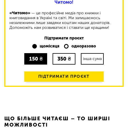
Читомо!
«Читомо»
— це професійне медіа про книжки і
книговидання в Україні та світі. Ми залишаємось
незалежними лише завдяки коштам наших донаторів.
Допоможіть нам розвиватися і ставати ще кращими!
Підтримати проєкт
щомісяця
одноразово
150
₴
350
₴
інша сума
ПІДТРИМАТИ ПРОЄКТ
ЩО БІЛЬШЕ ЧИТАЄШ – ТО ШИРШІ
МОЖЛИВОСТІ