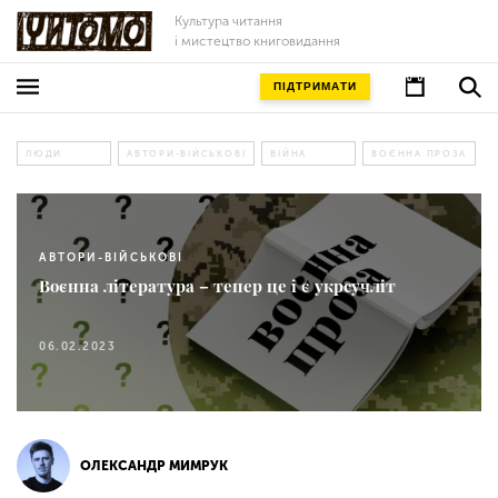
Культура читання
і мистецтво книговидання
ПІДТРИМАТИ
ЛЮДИ
АВТОРИ-ВІЙСЬКОВІ
ВІЙНА
ВОЄННА ПРОЗА
АВТОРИ-ВІЙСЬКОВІ
Воєнна література – тепер це і є укрсучліт
06.02.2023
ОЛЕКСАНДР МИМРУК