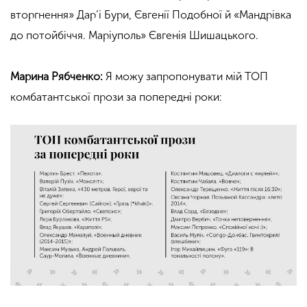
вторгнення» Дар’і Бури, Євгенії Подобної й
«
Мандрівка
до потойбіччя. Маріуполь» Євгенія Шишацького.
Марина Рябченко:
Я можу запропонувати мій ТОП
комбатантської прози за попередні роки: