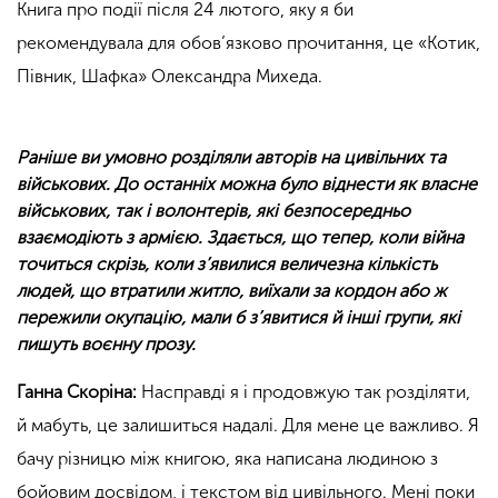
Книга про події після 24 лютого, яку я би
рекомендувала для обов’язково прочитання, це
«
Котик,
Півник, Шафка» Олександра Михеда.
Раніше ви умовно розділяли авторів на цивільних та
військових. До останніх можна було віднести як власне
військових, так і волонтерів, які безпосередньо
взаємодіють з армією. Здається, що тепер, коли війна
точиться скрізь, коли з’явилися величезна кількість
людей, що втратили житло, виїхали за кордон або ж
пережили окупацію, мали б з’явитися й інші групи, які
пишуть воєнну прозу.
Ганна Скоріна:
Насправді я і продовжую так розділяти,
й мабуть, це залишиться надалі. Для мене це важливо. Я
бачу різницю між книгою, яка написана людиною з
бойовим досвідом, і текстом від цивільного. Мені поки