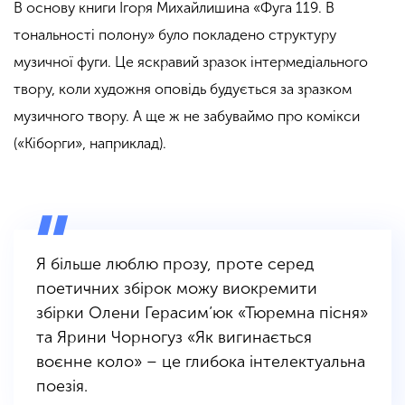
В основу книги Ігоря Михайлишина
«
Фуга 119. В
тональності полону
»
було покладено структуру
музичної фуги. Це яскравий зразок інтермедіального
твору, коли художня оповідь будується за зразком
музичного твору. А ще ж не забуваймо про комікси
(
«
Кіборги
»
, наприклад).
Я більше люблю прозу, проте серед
поетичних збірок можу виокремити
збірки Олени Герасим’юк
«
Тюремна пісня
»
та Ярини Чорногуз
«
Як вигинається
воєнне коло
»
– це глибока інтелектуальна
поезія.