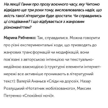
На лекції Ганни про прозу воєнного часу, яку Читомо
відвідало ще три роки тому, висловлювалась надія, що
якість такої літератури буде зростати. Чи справдились
ці сподівання? І що відбувається з жанровим
різноманіттям?
Марина Рябченко:
Так, справдилися. Можна говорити
про різні експериментальні ходи, що призводять до
жанрових трансформацій чи модифікацій, вони
пов’язані з авторською інтенцією чи текстуально-
медійною взаємодією (структурні елементи інтернет-
мережі все активніше проникають в літературний
текст): Валерій Ананьєв
«
Сліди на дорозі
»
, Назар
Розлуцький
«
Нотатник мобілізованого
»
, Максим
Петренко
«
Спокійної ночі)
»
.