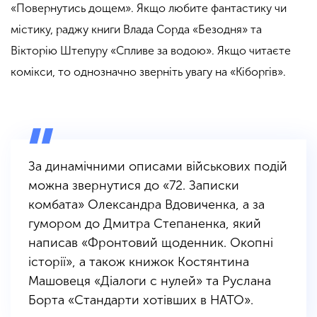
«
Повернутись дощем». Якщо любите фантастику чи
містику, раджу книги Влада Сорда
«
Безодня» та
Вікторію Штепуру
«
Спливе за водою». Якщо читаєте
комікси, то однозначно зверніть увагу на
«
Кіборгів».
За динамічними описами військових подій
можна звернутися до
«
72. Записки
комбата» Олександра Вдовиченка, а за
гумором до Дмитра Степаненка, який
написав
«
Фронтовий щоденник. Окопні
історії», а також книжок Костянтина
Машовеця
«
Діалоги с нулей» та Руслана
Борта
«
Стандарти хотівших в НАТО».