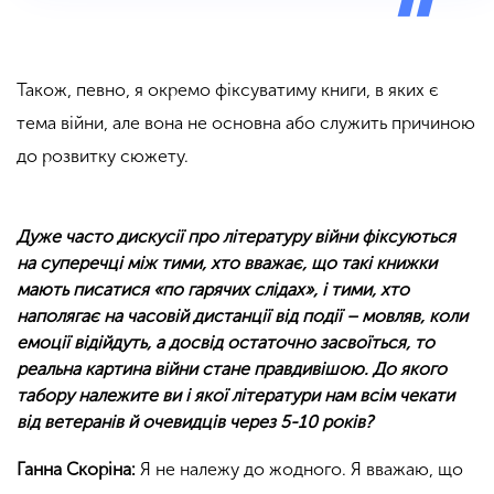
Також, певно, я окремо фіксуватиму книги, в яких є
тема війни, але вона не основна або служить причиною
до розвитку сюжету.
Дуже часто дискусії про літературу війни фіксуються
на суперечці між тими, хто вважає, що такі книжки
мають писатися «по гарячих слідах», і тими, хто
наполягає на часовій дистанції від події – мовляв, коли
емоції відійдуть, а досвід остаточно засвоїться, то
реальна картина війни стане правдивішою. До якого
табору належите ви і якої літератури нам всім чекати
від ветеранів й очевидців через 5-10 років?
Ганна Скоріна:
Я не належу до жодного. Я вважаю, що