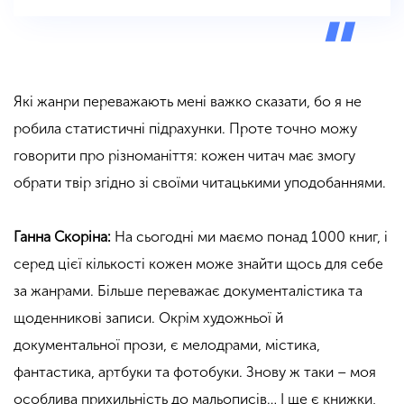
Які жанри переважають мені важко сказати, бо я не
робила статистичні підрахунки. Проте точно можу
говорити про різноманіття: кожен читач має змогу
обрати твір згідно зі своїми читацькими уподобаннями.
Ганна Скоріна:
На сьогодні ми маємо понад 1000 книг, і
серед цієї кількості кожен може знайти щось для себе
за жанрами. Більше переважає документалістика та
щоденникові записи. Окрім художньої й
документальної прози, є мелодрами, містика,
фантастика, артбуки та фотобуки. Знову ж таки – моя
особлива прихильність до мальописів… І ще є книжки,