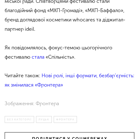
міської ради. Співтворцями фестивалю стали
благодійний фонд «МХП-Громаді», «МХП-Баффало»,
бренд доглядової косметики whocares та діджитал-
партнер ideil.
Як повідомлялось, фокус-темою цьогорічного
фестивалю
стала
«Спільність».
Читайте також:
Нові ролі, інші формати, безбар’єрність:
як змінилася «Фронтера»
Зображення: Фронтера
БЕЗ КАТЕГОРІЇ
ЛУЦЬК
ФРОНТЕРА
ПОДІЛИТИСЯ У СОЦМЕРЕЖАХ