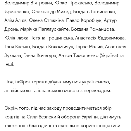
Володимир Вʼятрович, Юрко Прохасько, Володимир
Єрмоленко, Олександр Михед, Богдан Логвиненко,
Алім Алієв, Олена Стяжкіна, Павло Коробчук, Артур
Дронь, Марічка Паплаускайте, Богдана Романцова,
Юлія Ілюха, Тетяна Трощинська, Анастасія Євдокимова,
Таня Касьян, Богдан Коломійчук, Тарас Малий, Анастасія
Зухвала, Ганна Кочегура, Антон Тимошенко (Україна) та
інші.
Події «Фронтери» відбуватимуться українською,
англійською та іспанською мовою з перекладом.
Окрім того, під час заходу проводитиметься збір
коштів на Сили безпеки й оборони України, ​​діятимуть
також інші благодійні та суспільно корисні ініціативи