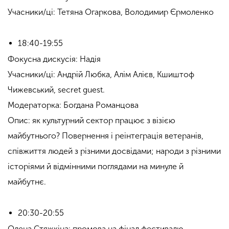
Учасники/ці: Тетяна Огаркова, Володимир Єрмоленко
18:40-19:55
Фокусна дискусія: Надія
Учасники/ці: Андрій Любка, Алім Алієв, Кшиштоф
Чижевський, secret guest.
Модераторка: Богдана Романцова
Опис: як культурний сектор працює з візією
майбутнього? Повернення і реінтеграція ветеранів,
співжиття людей з різними досвідами; народи з різними
історіями й відмінними поглядами на минуле й
майбутнє.
20:30-20:55
Олена Стяжкіна: промова на фінал фестивалю