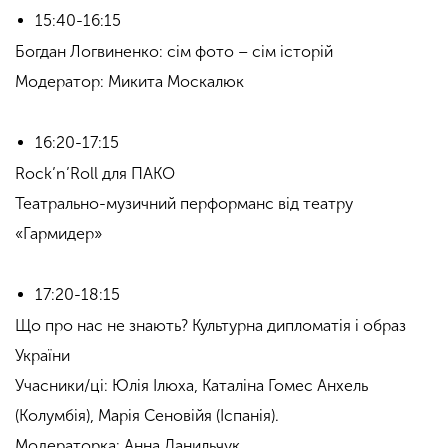
15:40-16:15
Богдан Логвиненко: сім фото – сім історій
Модератор: Микита Москалюк
16:20-17:15
Rock’n’Roll для ПАКО
Театрально-музичний перформанс від театру
«Гармидер»
17:20-18:15
Що про нас не знають? Культурна дипломатія і образ
України
Учасники/ці: Юлія Ілюха, Каталіна Гомес Анхель
(Колумбія), Марія Сеновійя (Іспанія).
Модераторка: Анна Данильчук