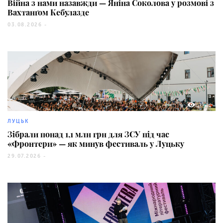
Війна з нами назавжди — Яніна Соколова у розмові з
Вахтанґом Кебулазде
03.08.2026 -
150
ЛУЦЬК
Зібрали понад 1,1 млн грн для ЗСУ під час
«Фронтери» — як минув фестиваль у Луцьку
29.07.2026 -