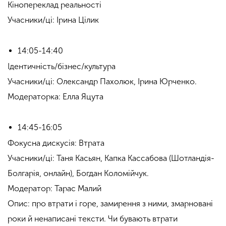
Кінопереклад реальності
Учасники/ці: Ірина Цілик
14:05-14:40
Ідентичність/бізнес/культура
Учасники/ці: Олександр Пахолюк, Ірина Юрченко.
Модераторка: Елла Яцута
14:45-16:05
Фокусна дискусія: Втрата
Учасники/ці: Таня Касьян, Капка Кассабова (Шотландія-
Болгарія, онлайн), Богдан Коломійчук.
Модератор: Тарас Малий
Опис: про втрати і горе, замирення з ними, змарновані
роки й ненаписані тексти. Чи бувають втрати