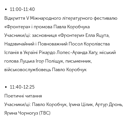
11:00-11:40
Відкриття V Міжнародного літературного фестивалю
«Фронтера» і промова Павла Коробчука
Учасники/ці: засновниця «Фронтери» Елла Яцута,
Надзвичайний і Повноважний Посол Королівства
Іспанія в Україні Рікардо Лопес-Аранда Хаґу, міський
голова Луцька Ігор Поліщук, письменник,
військовослужбовець Павло Коробчук
11:40-12:25
Поетичні читання
Учасники/ці: Павло Коробчук, Ірина Цілик, Артур Дронь,
Ярина Чорногуз (TBC)