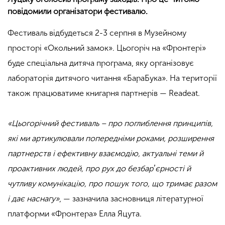
повідомили організатори фестивалю.
Фестиваль відбудеться 2-3 серпня в Музейному
просторі «Окольний замок». Цьогоріч на «Фронтері»
буде спеціальна дитяча програма, яку організовує
лабораторія дитячого читання «БараБука». На території
також працюватиме книгарня партнерів — Readeat.
«Цьогорічний фестиваль – про поглиблення принципів,
які ми артикулювали попередніми роками, розширення
партнерств і ефективну взаємодію, актуальні теми й
проактивних людей, про рух до безбарʼєрності й
чутливу комунікацію, про пошук того, що тримає разом
і дає наснагу»
, — зазначила засновниця літературної
платформи «Фронтера» Елла Яцута.