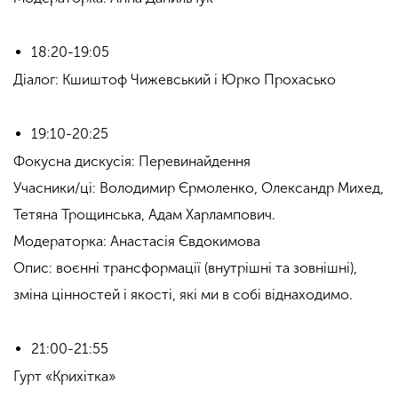
18:20-19:05
Діалог: Кшиштоф Чижевський і Юрко Прохасько
19:10-20:25
Фокусна дискусія: Перевинайдення
Учасники/ці: Володимир Єрмоленко, Олександр Михед,
Тетяна Трощинська, Адам Харлампович.
Модераторка: Анастасія Євдокимова
Опис: воєнні трансформації (внутрішні та зовнішні),
зміна цінностей і якості, які ми в собі віднаходимо.
21:00-21:55
Гурт «Крихітка»