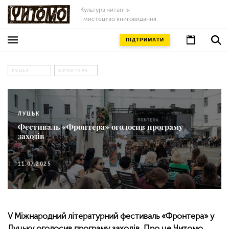
Культура читання
і мистецтво книговидання
ПІДТРИМАТИ
ЛУЦЬК
ФРОНТЕРА
ЛУЦЬК
Фестиваль «Фронтера» оголосив програму
заходів
11.07.2025
V Міжнародний літературний фестиваль «Фронтера» у
Луцьку оголосив програму заходів. Про це Читомо