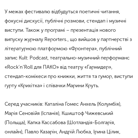
У межах фестивалю відбудуться поетичні читання,
фокусні дискусії, публічні розмови, стендап і музичні
виступи. Також у програмі – презентація нового
випуску журналу Reporters., що вийшов у партнерстві з
літературною платформою «Фронтера», публічний
запис Kult: Podcast, театрально-музичний перформанс
«Rock’n’Roll для ПАКО» від театру «Гармидер»,
стендап-комікеси про книжки, життя та гумор, виступи
гурту «Крихітка» і співачки Марини Круть.
Серед учасників: Каталіна Гомес Анхель (Колумбія),
Марія Сеновійя (Іспанія), Кшиштоф Чижевський
(Польща), Капка Кассабова (Шотландія-Болгарія,
онлайн), Павло Казарін, Андрій Любка, Ірина Цілик,