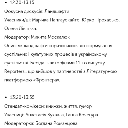
12:30-13:15
Фокусна дискусія: Ландшафти
Учасники/ці: Марічка Паплаускайте, Юрко Прохасько,
Олена Лівіцька.
Модератор: Микита Москалюк
Опис: як ландшафти спричинилися до формування
суспільних і культурних процесів в українському
суспільстві. Бесіда із автор(к)ами 11-го випуску
Reporters., що вийшов у партнерстві з Літературною
платформою «Фронтера».
13:20-13:55
Стендап-комікеси: книжки, життя, гумор
Учасниці: Анастасія Зухвала, Ганна Кочегура.
Модераторка: Богдана Романцова