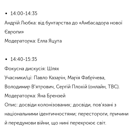
14:00-14:35
Андрій Любка: від бунтарства до «Амбасадора нової
Європи»
Модераторка: Елла Яцута
14:40-15:35
Фокусна дискусія: Шлях
Учасники/ці: Павло Казарін, Марія Фабрічева,
Володимир Вʼятрович, Сергій Плохій (онлайн, TBC).
Модераторка: Яна Брензей
Опис: досвіди колонізованих; досвіди, пов’язані з
національними ідентичностями; перестороги, причини
й передумови війни, що нині перекроює світ.