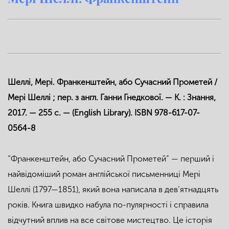
Шеллі, Мері. Франкенштейн, або Сучасний Прометей /
Мері Шеллі ; пер. з англ. Ганни Гнедкової. — К. : Знання,
2017. — 255 с. — (English Library). ISBN 978-617-07-
0564-8
“Франкенштейн, або Сучасний Прометей” — перший і
найвідоміший роман англійської письменниці Мері
Шеллі (1797—1851), який вона написала в дев’ятнадцять
років. Книга швидко набула по-пулярності і справила
відчутний вплив на все світове мистецтво. Це історія