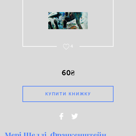
4
60₴
КУПИТИ КНИЖКУ
Мері Шеллі. Франкенштейн