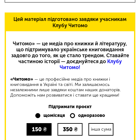
Цей матеріал підготовано завдяки учасникам
Клубу Читомо
Читомо» — це медіа про книжки й літературу,
що підтримувало українське книговидання
задовго до того, як це стало трендом. Ставайте
частиною історії — доєднуйтеся до
Клубу
Читомо!
«Читомо»
— це професійне медіа про книжки і
книговидання в Україні та світі. Ми залишаємось
незалежними лише завдяки коштам наших донаторів.
Допоможіть нам розвиватися і ставати ще кращими!
Підтримати проєкт
щомісяця
одноразово
150
₴
350
₴
інша сума