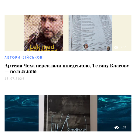
203
АВТОРИ-ВІЙСЬКОВІ
Артема Чеха переклали шведською, Тетяну Власову
— польською
13.07.2026 -
131