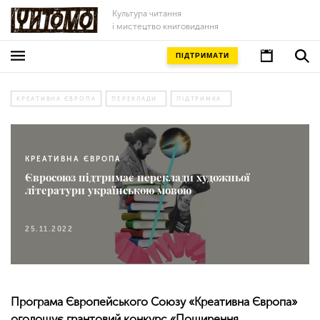
Культура читання
і мистецтво книговидання
ПІДТРИМАТИ
КРЕАТИВНА ЄВРОПА
ПЕРЕКЛАДИ
ПІДТРИМКА
КРЕАТИВНА ЄВРОПА
Євросоюз підтримає переклади художньої
літератури українською мовою
25.11.2022
Програма Європейського Союзу «Креативна Європа»
оголошує грантовий конкурс «Поширення