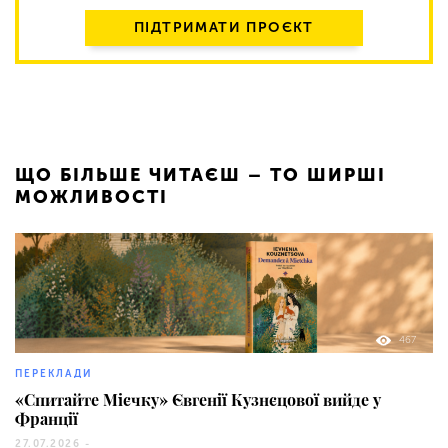
ПІДТРИМАТИ ПРОЄКТ
ЩО БІЛЬШЕ ЧИТАЄШ – ТО ШИРШІ
МОЖЛИВОСТІ
467
ПЕРЕКЛАДИ
«Спитайте Мієчку» Євгенії Кузнєцової вийде у
Франції
27.07.2026 -