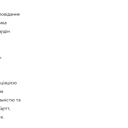
повідання
ника
ардін
ь
оціацією
на
льністю та
артт,
е.