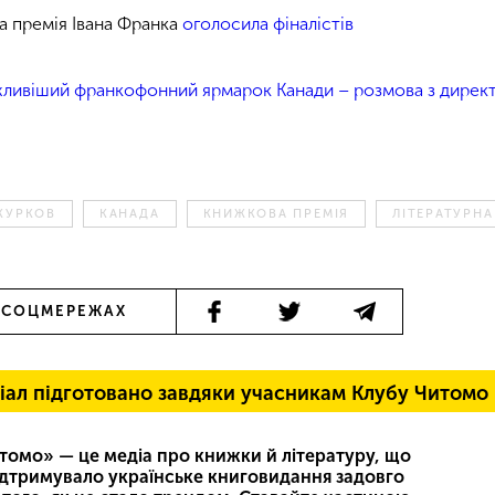
а премія Івана Франка
оголосила фіналістів
ливіший франкофонний ярмарок Канади – розмова з дирек
КУРКОВ
КАНАДА
КНИЖКОВА ПРЕМІЯ
ЛІТЕРАТУРНА
 СОЦМЕРЕЖАХ
іал підготовано завдяки учасникам Клубу Читомо
томо» — це медіа про книжки й літературу, що
ідтримувало українське книговидання задовго