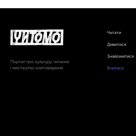
Читати
Дивитися
Знайомитися
Портал про культуру читання
і мистецтво книговидання
Вчитися