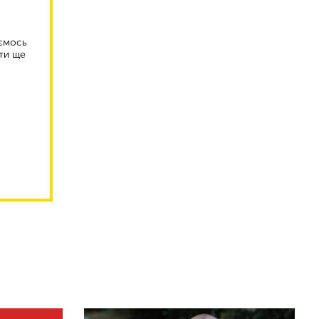
аємось
ти ще