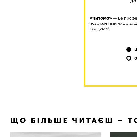
до
«Читомо»
— це профес
незалежними лише завд
кращими!
ЩО БІЛЬШЕ ЧИТАЄШ – 