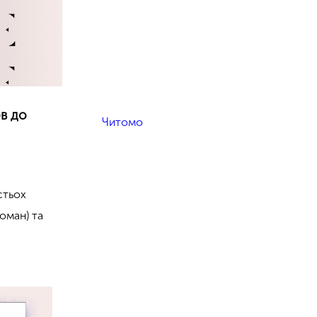
ов до
Читомо
стьох
роман) та