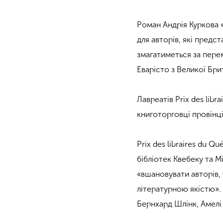
Роман Андрія Куркова 
для авторів, які предс
змагатиметься за пере
Еварісто з Великої Бри
Лавреатів Prix des libr
книготорговці провінці
Prix des libraires du 
бібліотек Квебеку та 
«вшановувати авторів,
літературною якістю». 
Бернхард Шлінк, Амелі