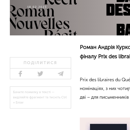
18.02.2023
Роман Андрія Курко
фіналу Prix des lib
ПОДІЛИТИСЯ
Prix des libraires du 
номінаціях, з них чотир
Бачите помилку в тексті —
дві – для письменників
виділяйте фрагмент та тисніть Ctrl
+ Enter