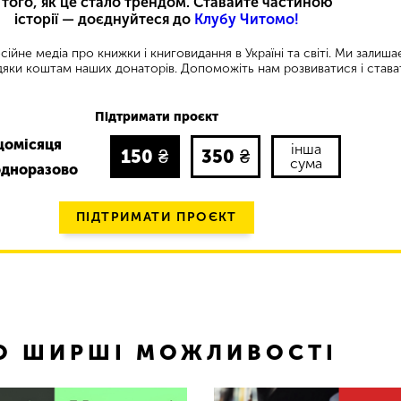
 того, як це стало трендом. Ставайте частиною
історії — доєднуйтеся до
Клубу Читомо!
ійне медіа про книжки і книговидання в Україні та світі. Ми залиш
яки коштам наших донаторів. Допоможіть нам розвиватися і става
Підтримати проєкт
щомісяця
інша
150
₴
350
₴
сума
одноразово
ПІДТРИМАТИ ПРОЄКТ
ТО ШИРШІ МОЖЛИВОСТІ