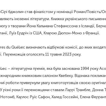
«Сірі бджоли» став фіналістом у номінації Роман/Повість/О
тавляють іноземні літератури. Книжка українського письмен
могу з творами Йона Кальмана Стефанссона з Ісландії, Берн
танії, Луїз Ердріч із США, Кларою Дюпон-Моно з Франції.
aires du Québec визначають відбіркові комісії, до яких входят
ї. Переможців оголосять 11 травня 2023 року.
Québec – літературна премія, яка була заснована 1994 року Ас
Міжнародним книжковим салоном Квебеку. Відзнака поклика
 чиї роботи привернули увагу книготорговців своєю оригіна
У різні роки її переможцями ставали Ларрі Трамбле, Донна Т
 Нотомб, Карлос Руїс Сафон, Халед Госсейні, Елена Феррант