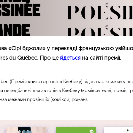
ва «Сірі бджоли» у перекладі французькою увійш
raires du Québec. Про це
йдеться
на сайті премії.
Québec (Премія книготорговців Квебеку) відзначає книжки у ші
и передбачені для авторів з Квебеку (комікси, есеї, поезія, 
 «за межами провінції» (комікси, роман).