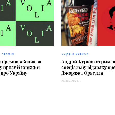
 ПРЕМІЯ
АНДРІЙ КУРКОВ
 премію «Воля» за
Андрій Курков отрима
у прозу й книжки
спеціальну відзнаку пре
 про Україну
Джорджа Орвелла
26.06.2026 -