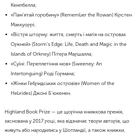
Кемпбелла;
«Пам’ятай горобину» (Remember the Rowan) Кірстен
Маккуоррі;
«Вістря шторму: життя, смерть і магія на островах
Оркней» (Storm’s Edge: Life, Death and Magic in the
Islands of Orkney) Пітера Маршалла;
«Суїні: Переплетіння мов» (Sweeney: An
Intertonguing) Роді Гормана;
«Жінки Гебридських островів» (Women of the
Hebrides) Джоні Б’юкенен.
Highland Book Prize — це щорічна книжкова премія,
заснована у 2017 році, яка відзначає твори авторів, що
живуть або народились у Шотландії, а також книжки,