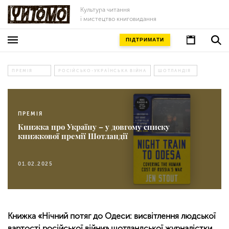
Культура читання
і мистецтво книговидання
ПІДТРИМАТИ
ПРЕМІЯ
РОСІЙСЬКО-УКРАЇНСЬКА ВІЙНА
ШОТЛАНДІЯ
ПРЕМІЯ
Книжка про Україну – у довгому списку
книжкової премії Шотландії
01.02.2025
Книжка «Нічний потяг до Одеси: висвітлення людської
вартості російської війни» шотландської журналістки