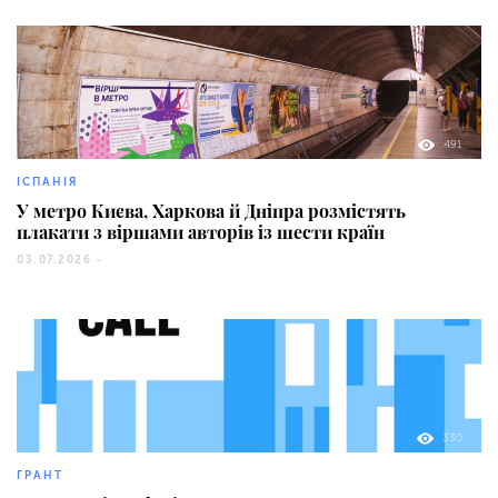
491
ІСПАНІЯ
У метро Києва, Харкова й Дніпра розмістять
плакати з віршами авторів із шести країн
03.07.2026 -
330
ГРАНТ