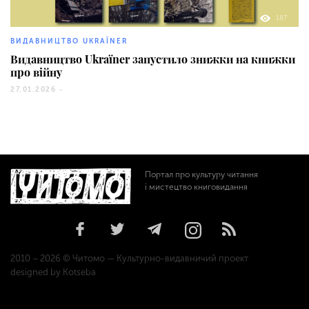
187
ВИДАВНИЦТВО UKRAЇNER
Видавництво Ukraїner запустило знижки на книжки
про війну
27.01.2026 -
Портал про культуру читання
і мистецтво книговидання
2010 – 2026 © Читомо — Культурно-видавничий проект
designed by Kotseba