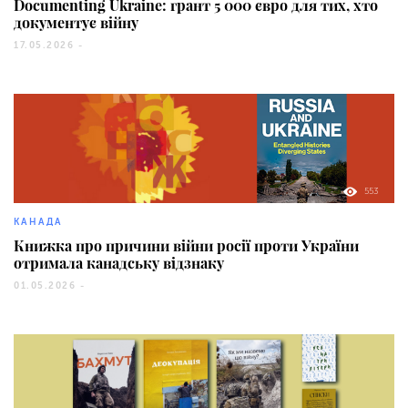
Documenting Ukraine: грант 5 000 євро для тих, хто
документує війну
17.05.2026 -
553
КАНАДА
Книжка про причини війни росії проти України
отримала канадську відзнаку
01.05.2026 -