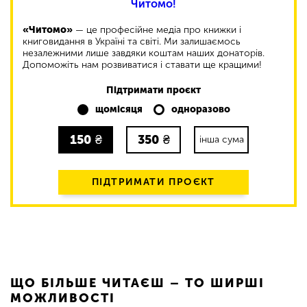
Читомо!
«Читомо»
— це професійне медіа про книжки і
книговидання в Україні та світі. Ми залишаємось
незалежними лише завдяки коштам наших донаторів.
Допоможіть нам розвиватися і ставати ще кращими!
Підтримати проєкт
щомісяця
одноразово
150
₴
350
₴
інша сума
ПІДТРИМАТИ ПРОЄКТ
ЩО БІЛЬШЕ ЧИТАЄШ – ТО ШИРШІ
МОЖЛИВОСТІ