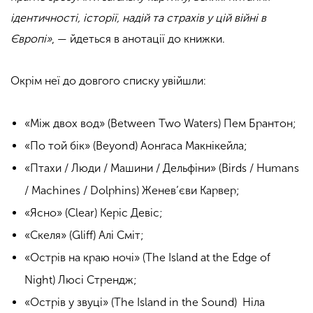
ідентичності, історії, надій та страхів у цій війні в
Європі»
, — йдеться в анотації до книжки.
Окрім неї до довгого списку увійшли:
«Між двох вод» (Between Two Waters) Пем Брантон;
«По той бік» (Beyond) Аонґаса Макнікейла;
«Птахи / Люди / Машини / Дельфіни» (Birds / Humans
/ Machines / Dolphins) Женев’єви Карвер;
«Ясно» (Clear) Керіс Девіс;
«Скеля» (Gliff) Алі Сміт;
«Острів на краю ночі» (The Island at the Edge of
Night) Люсі Стрендж;
«Острів у звуці» (The Island in the Sound) Ніла