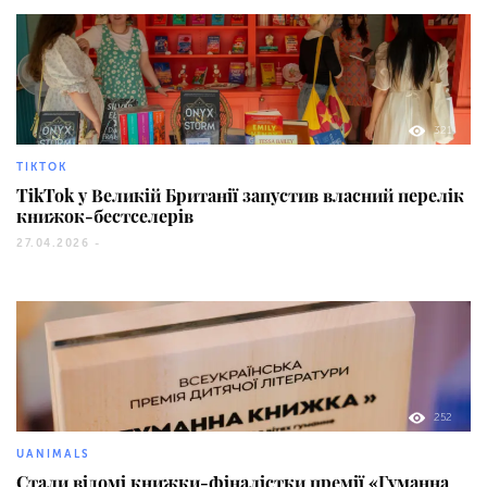
321
TIKTOK
TikTok у Великій Британії запустив власний перелік
книжок-бестселерів
27.04.2026 -
252
UANIMALS
Стали відомі книжки-фіналістки премії «Гуманна