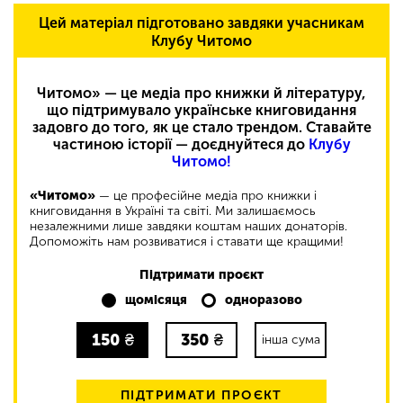
Цей матеріал підготовано завдяки учасникам
Клубу Читомо
Читомо» — це медіа про книжки й літературу,
що підтримувало українське книговидання
задовго до того, як це стало трендом. Ставайте
частиною історії — доєднуйтеся до
Клубу
Читомо!
«Читомо»
— це професійне медіа про книжки і
книговидання в Україні та світі. Ми залишаємось
незалежними лише завдяки коштам наших донаторів.
Допоможіть нам розвиватися і ставати ще кращими!
Підтримати проєкт
щомісяця
одноразово
150
₴
350
₴
інша сума
ПІДТРИМАТИ ПРОЄКТ