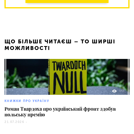
ЩО БІЛЬШЕ ЧИТАЄШ – ТО ШИРШІ
МОЖЛИВОСТІ
343
КНИЖКИ ПРО УКРАЇНУ
Роман Твардоха про український фронт здобув
польську премію
21.07.2026 -