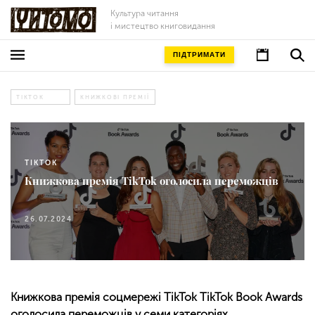
Культура читання
і мистецтво книговидання
ПІДТРИМАТИ
TIKTOK
КНИЖКОВІ ПРЕМІЇ
TIKTOK
Книжкова премія TikTok оголосила переможців
26.07.2024
Книжкова премія соцмережі TikTok TikTok Book Awards
оголосила переможців у семи категоріях.