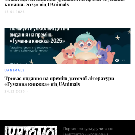
книжка-2025» від UAnimals
15.01.2026 -
92
UANIMALS
Триває подання на премію дитячої літератури
«Гуманна книжка» від UAnimals
24.12.2025 -
Портал про культуру читання
і мистецтво книговидання