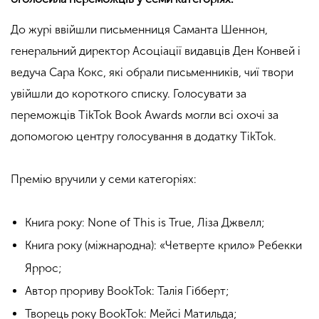
До журі ввійшли письменниця Саманта Шеннон,
генеральний директор Асоціації видавців Ден Конвей і
ведуча Сара Кокс, які обрали письменників, чиї твори
увійшли до короткого списку. Голосувати за
переможців TikTok Book Awards могли всі охочі за
допомогою центру голосування в додатку TikTok.
Премію вручили у семи категоріях:
Книга року: None of This is True, Ліза Джвелл;
Книга року (міжнародна): «Четверте крило» Ребекки
Яррос;
Автор прориву BookTok: Талія Гібберт;
Творець року BookTok: Мейсі Матильда;