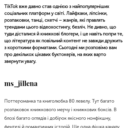
TikTok вже давно став однією з найпопулярніших
соціальних платформ у світі. Лайфхаки, ліпсінки,
розпаковки, танці, скетчі – жанрів, які правлять
трендами цього відеохостингу, безліч. Не дивно, що
туди дісталися й книжкові блогери, і це навіть попри те,
що література як повільний контент не завжди дружить
з короткими форматами. Сьогодні ми розповімо вам
про декількох цікавих буктокерів, на яких варто
звернути увагу.
ms_jillena
Поттероманка та книголюбка 80 левелу. Тут багато
розпаковок книжкового мерчу і книжкових боксів. В
блозі багато оглядів і добірок якісного нонфікшну,
фентезі й романтичних історій. Ще одна фішка каналу