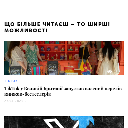
ЩО БІЛЬШЕ ЧИТАЄШ – ТО ШИРШІ
МОЖЛИВОСТІ
321
TIKTOK
TikTok у Великій Британії запустив власний перелік
книжок-бестселерів
27.04.2026 -