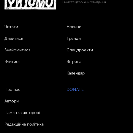
і мистецтво книговидання
Читати
Новини
Дивитися
Тренди
Знайомитися
Спецпроекти
Вчитися
Вітрина
Календар
Про нас
DONATE
Автори
Пам’ятка авторові
Редакційна політика