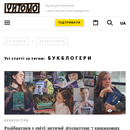
Культура читання
і мистецтво книговидання
ПІДТРИМАТИ
UA
ГОЛОВНА
БУКБЛОГЕРИ
БУКБЛОГЕРИ
Усі статті за тегом:
1192
БУКБЛОГЕРИ
Розібратися у світі дитячої літератури: 7 книжкових