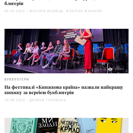
блогерів
06.03.2025 -
ВІКТОРІЯ МЕДВІДЬ, ВІТАЛІНА МАКАРИК
10294
БУКБЛОГЕРИ
На фестивалі «Книжкова країна» назвали найкращу
книжку за версією букблогерів
26.09.2024 -
ДАРИНА ГОЛОВАНЬ