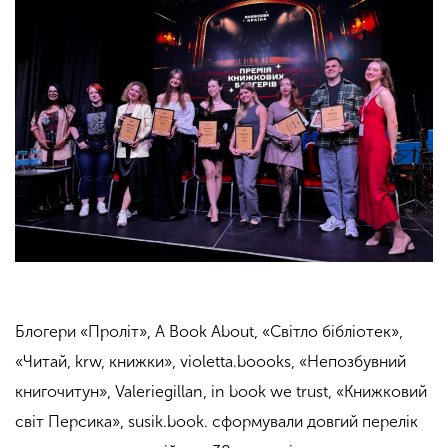
Блогери «Проліт», A Book About, «Світло бібліотек»,
«Читай, krw, книжки», violetta.boooks, «Непозбувний
книгочитун», Valeriegillan, in book we trust, «Книжковий
світ Персика», susik.book. сформували довгий перелік