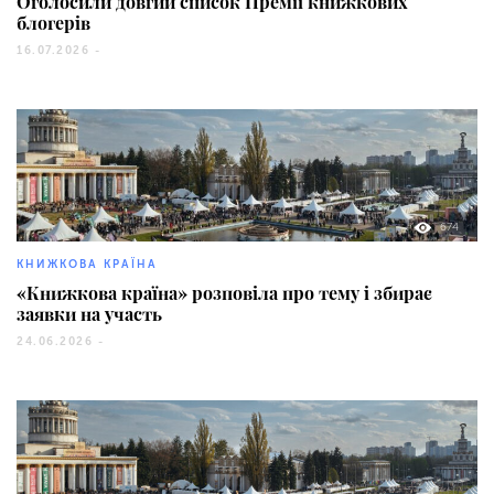
Оголосили довгий список Премії книжкових
блогерів
16.07.2026 -
674
КНИЖКОВА КРАЇНА
«Книжкова країна» розповіла про тему і збирає
заявки на участь
24.06.2026 -