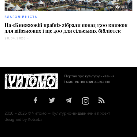
271
БЛАГОДІЙНІСТЬ
На «Книжковій країні» зібрали понад 1500 книжок
для військових і ще 400 для сільських бібліотек
28.04.2026 -
Портал про культуру читання
і мистецтво книговидання
2010 – 2026 © Читомо — Культурно-видавничий проект
designed by Kotseba