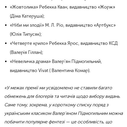
«Жовтолика» Ребекка Кван, видавництво «Жорж»
(Діма Катеруша);
«Ніби ми злодії» М. Л. Ріо, видавництво «Артбукс»
(Юлія Типусяк);
«Четверте крило» Ребекка Ярос, видавництво КСД
(Валерія Гіллан);
«Невеличка драма» Валер’ян Підмогильний,
видавництво Vivat ( Валентина Комар).
«У межах премії ми усвідомлено не ставили багато
обмежень для блогерів та читачів щодо вибору видань.
Саме тому, зокрема, у короткому списку поряд з
українським класиком Валер’яном Підмогильним можна
побачити популярне фентезі — це особливість, що