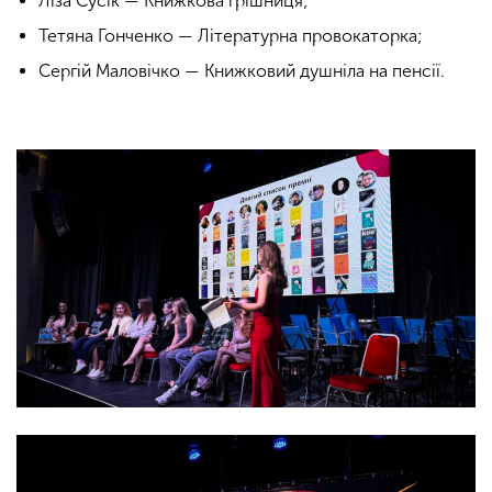
Ліза Сусік — Книжкова грішниця;
Тетяна Гонченко — Літературна провокаторка;
Сергій Маловічко — Книжковий душніла на пенсії.