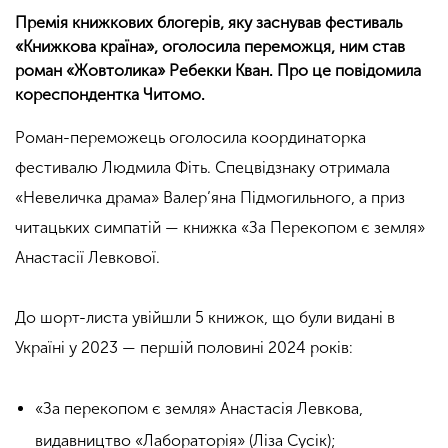
Премія книжкових блогерів, яку заснував фестиваль
«Книжкова країна», оголосила переможця, ним став
роман «Жовтолика» Ребекки Кван. Про це повідомила
кореспондентка Читомо.
Роман-переможець оголосила координаторка
фестивалю Людмила Фіть. Спецвідзнаку отримала
«Невеличка драма» Валер’яна Підмогильного, а приз
читацьких симпатій — книжка «За Перекопом є земля»
Анастасії Левкової.
До шорт-листа увійшли 5 книжок, що були видані в
Україні у 2023 — першій половині 2024 років:
«За перекопом є земля» Анастасія Левкова,
видавництво «Лабораторія» (Ліза Сусік);