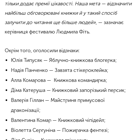
тільки додає премії цікавості. Наша мета — відзначити
найбільш обговорювані книжки й у такий спосіб
залучити до читання ще більше людей»
, — зазначає
керівниця фестивалю Людмила Фіть.
Окрім того, оголосили відзнаки:
Юлія Типусяк — Яблучно-книжкова блогерка;
Надія Панченко — Завзята стікероклейка;
Алла Комарова — Книжкова командирка;
Діма Катеруша — Книжковий запорізький персик;
Валерія Гіллан — Майстриня примусової
драконізації;
Валентина Комар — Книжковий чіпідейл;
Віолетта Сергуніна — Пожирачка фентезі;