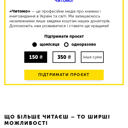
Читомо!
«Читомо»
— це професійне медіа про книжки і
книговидання в Україні та світі. Ми залишаємось
незалежними лише завдяки коштам наших донаторів.
Допоможіть нам розвиватися і ставати ще кращими!
Підтримати проєкт
щомісяця
одноразово
150
₴
350
₴
інша сума
ПІДТРИМАТИ ПРОЄКТ
ЩО БІЛЬШЕ ЧИТАЄШ – ТО ШИРШІ
МОЖЛИВОСТІ