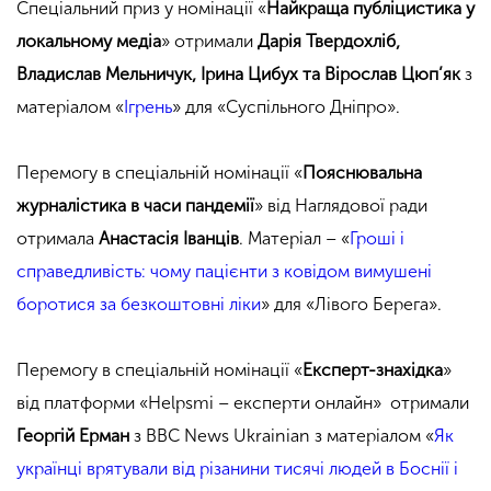
Спеціальний приз у номінації «
Найкраща публіцистика у
локальному медіа
» отримали
Дарія Твердохліб,
Владислав Мельничук, Ірина Цибух та Вірослав Цюп’як
з
матеріалом «
Ігрень
» для «Суспільного Дніпро».
Перемогу в спеціальній номінації «
Пояснювальна
журналістика в часи пандемії
» від Наглядової ради
отримала
Анастасія Іванців
. Матеріал – «
Гроші і
справедливість: чому пацієнти з ковідом вимушені
боротися за безкоштовні ліки
» для «Лівого Берега».
Перемогу в спеціальній номінації «
Експерт-знахідка
»
від платформи «Helpsmi – експерти онлайн» отримали
Георгій Ерман
з BBC News Ukrainian з матеріалом «
Як
українці врятували від різанини тисячі людей в Боснії і