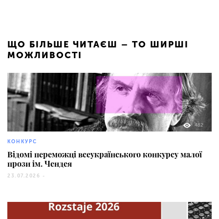
ЩО БІЛЬШЕ ЧИТАЄШ – ТО ШИРШІ
МОЖЛИВОСТІ
482
КОНКУРС
Відомі переможці всеукраїнського конкурсу малої
прози ім. Чендея
23.07.2026 -