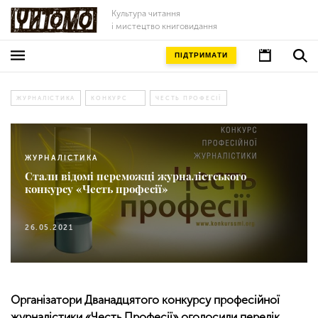
Культура читання
і мистецтво книговидання
ПІДТРИМАТИ
ЖУРНАЛІСТИКА
КОНКУРС
ЧЕСТЬ ПРОФЕСІЇ
ЖУРНАЛІСТИКА
Стали відомі переможці журналістського
конкурсу «Честь професії»
26.05.2021
Організатори Дванадцятого конкурсу професійної
журналістики «Честь Професії» оголосили перелік