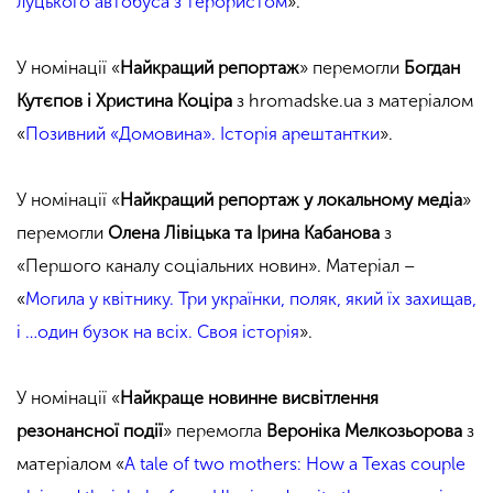
луцького автобуса з терористом
».
У номінації «
Найкращий репортаж
» перемогли
Богдан
Кутєпов і Христина Коціра
з hromadske.ua з матеріалом
«
Позивний «Домовина». Історія арештантки
».
У номінації «
Найкращий репортаж у локальному медіа
»
перемогли
Олена Лівіцька та Ірина Кабанова
з
«Першого каналу соціальних новин». Матеріал –
«
Могила у квітнику. Три українки, поляк, який їх захищав,
і …один бузок на всіх. Своя історія
».
У номінації «
Найкраще новинне висвітлення
резонансної події
» перемогла
Вероніка Мелкозьорова
з
матеріалом «
A tale of two mothers: How a Texas couple