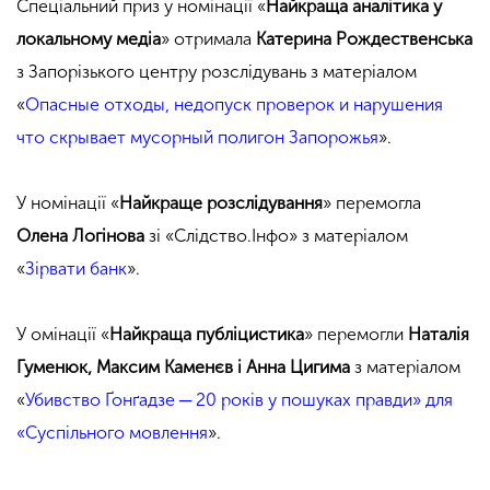
Спеціальний приз у номінації «
Найкраща аналітика у
локальному медіа
» отримала
Катерина Рождественська
з Запорізького центру розслідувань з матеріалом
«
Опасные отходы, недопуск проверок и нарушения
что скрывает мусорный полигон Запорожья
».
У номінації «
Найкраще розслідування
» перемогла
Олена Логінова
зі «Слідство.Інфо» з матеріалом
«
Зірвати банк
».
У омінації «
Найкраща публіцистика
» перемогли
Наталія
Гуменюк, Максим Каменєв і Аннa Цигима
з матеріалом
«
Убивство Ґонґадзе ─ 20 років у пошуках правди» для
«Суспільного мовлення
».