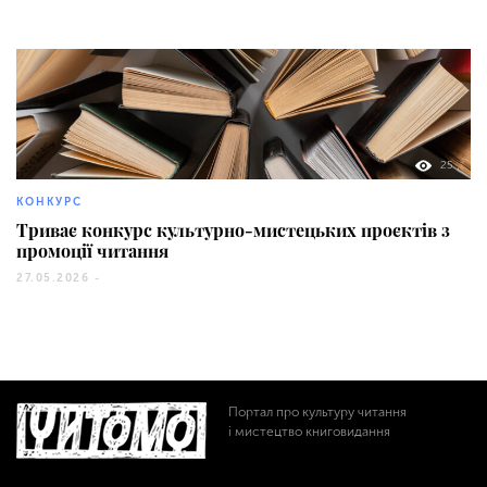
25
КОНКУРС
Триває конкурс культурно-мистецьких проєктів з
промоції читання
27.05.2026 -
Портал про культуру читання
і мистецтво книговидання