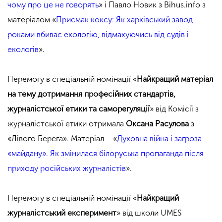
чому про це не говорять
» і Павло Новик з Bihus.info з
матеріалом «
Присмак коксу: Як харківський завод
роками вбиває екологію, відмахуючись від судів і
екологів
».
Перемогу в спеціальній номінації «
Найкращий матеріал
на тему дотримання професійних стандартів,
журналістської етики та саморегуляції
» від Комісії з
журналістської етики отримала
Оксана Расулова
з
«Лівого Берега». Матеріал – «
Духовна війна і загроза
«майдану». Як змінилася білоруська пропаганда після
приходу російських журналістів
».
Перемогу в спеціальній номінації «
Найкращий
журналістський експеримент
» від школи UMES