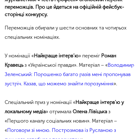
переможців. Про це йдеться на офіційній фейсбук-
сторінці конкурсу.
Переможців обирали у шести основних та чотирьох
спеціальних номінаціях.
У номінації «
Найкраще інтерв’ю
» переміг
Роман
Кравець
з «Української правди». Матеріал – «
Володимир
Зеленський: Порошенко багато разів мені пропонував
зустріч. Казав, що можемо знайти порозуміння
».
Спеціальний приз у номінації «
Найкраще інтерв’ю у
локальному медіа
» отримала
Олена Лівіцька
з
«Першого каналу соціальних новин». Матеріал –
«
Поговори зі мною. Построзмова із Русланою з