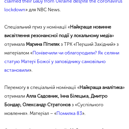
claimed their baby from Ukraine despite the coronavirus
lockdown
» для NBC News.
Спеціальний приз у номінації «
Найкраще новинне
висвітлення резонансної події у локальному медіа
»
отримала
Марина Пітиляк
з ТРК «Перший Західний» з
матеріалом «
Понівечили чи облагородили? Як селяни
статую Матері Божої у заповіднику самовільно
встановили
».
Перемогу в спеціальній номінації «
Найкраща аналітика
»
отримали
Алла Садовник, Інна Білецька, Дмитро
Бондар, Олександр Стратонов
з «Суспільного
мовлення». Матеріал – «
Помилка 83
».