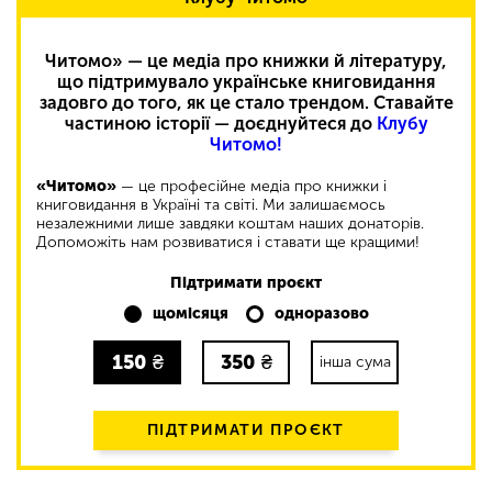
Читомо» — це медіа про книжки й літературу,
що підтримувало українське книговидання
задовго до того, як це стало трендом. Ставайте
частиною історії — доєднуйтеся до
Клубу
Читомо!
«Читомо»
— це професійне медіа про книжки і
книговидання в Україні та світі. Ми залишаємось
незалежними лише завдяки коштам наших донаторів.
Допоможіть нам розвиватися і ставати ще кращими!
Підтримати проєкт
щомісяця
одноразово
150
₴
350
₴
інша сума
ПІДТРИМАТИ ПРОЄКТ