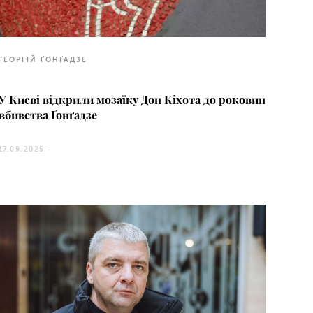
ГЕОРГІЙ ҐОНҐАДЗЕ
У Києві відкрили мозаїку Дон Кіхота до роковин
вбивства Ґонґадзе
17.09.2025 -