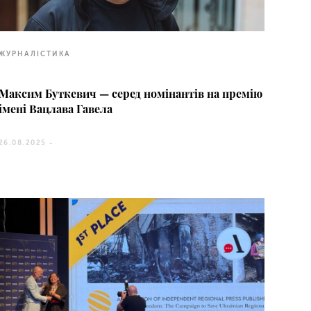
ЖУРНАЛІСТИКА
Максим Буткевич — серед номінантів на премію
імені Вацлава Гавела
26.08.2025 -