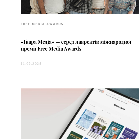
FREE MEDIA AWARDS
«Ґвара Медіа» — серед лавреатів міжнародної
премії Free Media Awards
11.09.2025 -