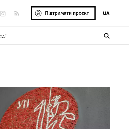
Підтримати проєкт
UA
одії