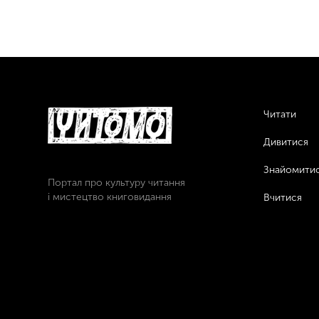
Читати
Дивитися
Знайомити
Портал про культуру читання
і мистецтво книговидання
Вчитися