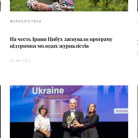
ЖУРНАЛІСТИКА
На честь Ірини Цибух заснували програму
підтримки молодих журналістів
03.06.2025 -