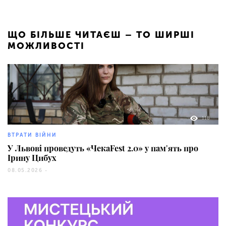
ЩО БІЛЬШЕ ЧИТАЄШ – ТО ШИРШІ
МОЖЛИВОСТІ
118
ВТРАТИ ВІЙНИ
У Львові проведуть «ЧекаFest 2.0» у памʼять про
Ірину Цибух
08.05.2026 -