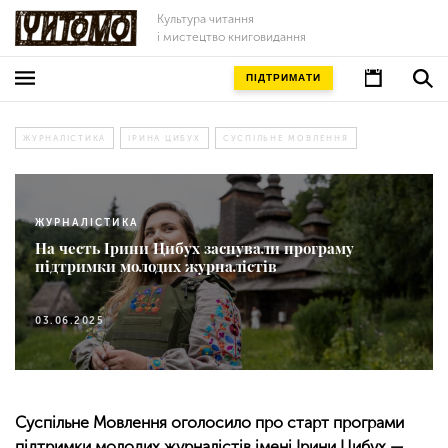
Культура читання
і мистецтво книговидання
ПІДТРИМАТИ
ЖУРНАЛІСТИКА
ІРИНА ЦИБУХ
СУСПІЛЬНЕ МОВЛЕННЯ
ЖУРНАЛІСТИКА
На честь Ірини Цибух заснували програму
підтримки молодих журналістів
03.06.2025
Суспільне Мовлення оголосило про старт програми
підтримки молодих журналістів імені Ірини Цибух —