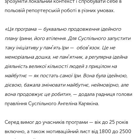
зрозуміти локальний контекст і спробувати себе в
польовій репортерській роботі в різних умовах.
«Ця програма — буквально продовження ідейного
плану Ірини, його втілення. Для Суспільного запустити
таку ініціативу у памʼять Іри — обовʼязок. Це не
меморіальна дошка, не памʼятник, а регулярна ідейна
діяльність великої кількості людей з прицілом на
майбутнє — як постать самої Іри. Вона була ідейною,
дієвою, бажала змінювати майбутнє, неймовірно, але
вона продовжує це робити»
, — додала радниця голови
правління Суспільного Ангеліна Карякіна.
Серед вимог до учасників програми — вік до 25 років
включно, а також мотиваційний лист від 1800 до 2500