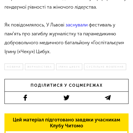
гендерної рівності та жіночого лідерства.
Як повідомлялось, У Львові
заснували
фестиваль у
памʼять про загиблу журналістку та парамедикиню
добровольчого медичного батальйону «Госпітальєри»
Ірину («Чеку») Цибух.
НОВИНИ
ЖУРНАЛІСТИКА
ІРИНА ЦИБУХ
СУСПІЛЬНЕ МОВЛЕННЯ
ПОДІЛИТИСЯ У СОЦМЕРЕЖАХ
Цей матеріал підготовано завдяки учасникам
Клубу Читомо