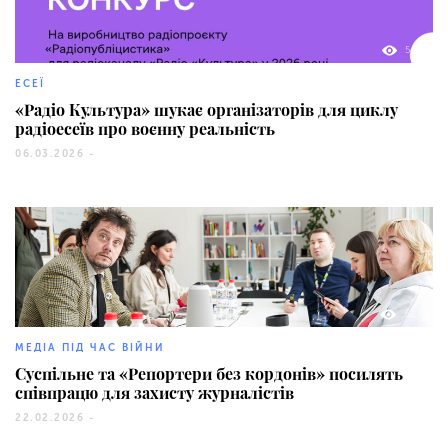
54
ЕСЕЇ
«Радіо Культура» шукає організаторів для циклу
радіоесеїв про воєнну реальність
06.03.2026 -
62
МЕДІА ПІД ЧАС ВІЙНИ
Суспільне та «Репортери без кордонів» посилять
співпрацю для захисту журналістів
22.02.2026 -