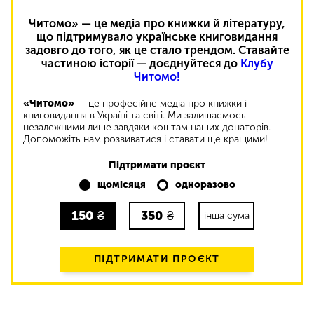
Читомо» — це медіа про книжки й літературу,
що підтримувало українське книговидання
задовго до того, як це стало трендом. Ставайте
частиною історії — доєднуйтеся до
Клубу
Читомо!
«Читомо»
— це професійне медіа про книжки і
книговидання в Україні та світі. Ми залишаємось
незалежними лише завдяки коштам наших донаторів.
Допоможіть нам розвиватися і ставати ще кращими!
Підтримати проєкт
щомісяця
одноразово
150
₴
350
₴
інша сума
ПІДТРИМАТИ ПРОЄКТ