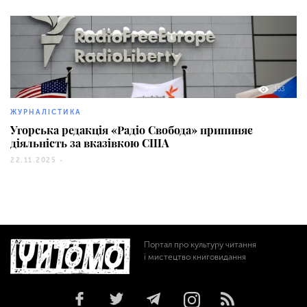
153
ЖУРНАЛІСТИКА
Угорська редакція «Радіо Свобода» припиняє
діяльність за вказівкою США
22.11.2025 -
Портал про культуру читання
і мистецтво книговидання