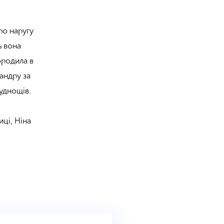
ро наругу
ь вона
ородила в
сандру за
руднощів.
иці, Ніна
я