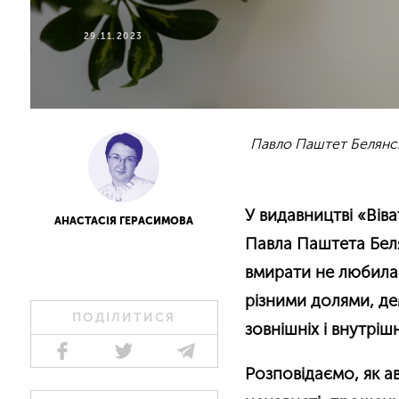
29.11.2023
Павло Паштет Белянськ
У видавництві «Вів
АНАСТАСІЯ ГЕРАСИМОВА
Павла Паштета Беля
вмирати не любила»
різними долями, д
ПОДІЛИТИСЯ
зовнішніх і внутрішн
Розповідаємо, як а