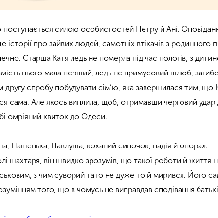
о поступається силою особистостей Петру й Ані. Оповідан
е історії про зайвих людей, самотніх втікачів з родинного гн
ечно. Старша Катя ледь не померла під час пологів, з дитин
замість нього мала перший, ледь не примусовий шлюб, загиб
ім другу спробу побудувати сім’ю, яка завершилася тим, що К
ся сама. Але якось виплила, щоб, отримавши черговий удар 
обі омріяний квиток до Одеси.
ша, Пашенька, Павлуша, коханий синочок, надія й опора».
і шахтаря, він швидко зрозумів, що такої роботи й життя н
йськовим, з чим суворий тато не дуже то й мирився. Його с
зумінням того, що в чомусь не виправдав сподівання батькі