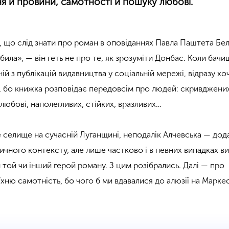
я й провини, самотності й пошуку любові.
 що слід знати про роман в оповіданнях Павла Паштета Бе
ила», — він геть не про те, як зрозуміти Донбас. Коли бач
ій з публікацій видавництва у соціальній мережі, відразу хо
, бо книжка розповідає передовсім про людей: скривджени
любові, наполегливих, стійких, вразливих…
е селище на сучасній Луганщині, неподалік Алчевська — дод
чного контексту, але лише частково і в певних випадках ви
 той чи інший герой роману. З цим розібрались. Далі — про
хню самотність, бо чого б ми вдавалися до алюзії на Марке