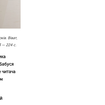
ів. Віват,
 — 224 с.
ика
«Бабуся
е читача
ом
 й