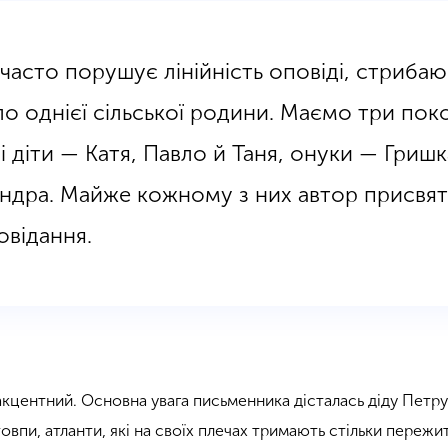
асто порушує лінійність оповіді, стрибаюч
о однієї сільської родини. Маємо три поко
і діти — Катя, Павло й Таня, онуки — Гришка
ндра. Майже кожному з них автор присвят
овідання.
акцентний. Основна увага письменника дісталась діду Петру 
товпи, атланти, які на своїх плечах тримають стільки пережи