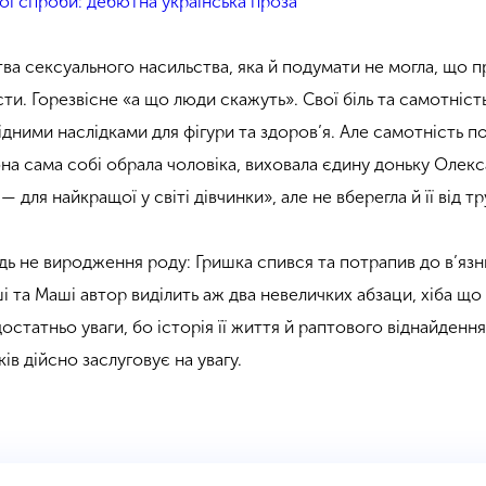
ої спроби: дебютна українська проза
а сексуального насильства, яка й подумати не могла, що п
и. Горезвісне «а що люди скажуть». Свої біль та самотніст
відними наслідками для фігури та здоров’я. Але самотність п
 вона сама собі обрала чоловіка, виховала єдину доньку Олек
для найкращої у світі дівчинки», але не вберегла й її від т
дь не виродження роду: Гришка спився та потрапив до в’язн
 та Маші автор виділить аж два невеличких абзаци, хіба що
остатньо уваги, бо історія її життя й раптового віднайденн
ів дійсно заслуговує на увагу.