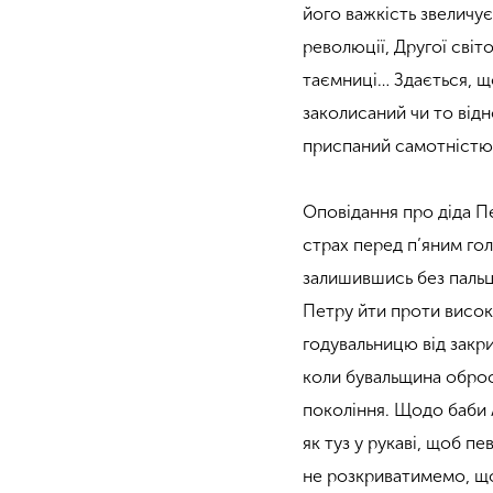
його важкість звеличує
революції, Другої світ
таємниці… Здається, щ
заколисаний чи то від
приспаний самотністю,
Оповідання про діда Пе
страх перед п’яним го
залишившись без пальц
Петру йти проти висок
годувальницю від закри
коли бувальщина оброс
покоління. Щодо баби 
як туз у рукаві, щоб п
не розкриватимемо, що