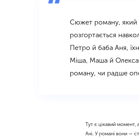
Сюжет роману, який ч
розгортається навкол
Петро й баба Аня, їхн
Міша, Маша й Олекса
роману, чи радше оп
Тут є цікавий момент, 
Ані. У романі вони — с