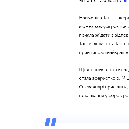
Читайте також:
З перш
Найменша Таня — жертв
можна комусь розповіст
почала заїдати з відпо
Тані й рішучість. Так,
принципом «найкраще — 
Щодо онуків, то тут ле
стала аферисткою, Міші
Олександрі приділить д
покликання у сорок рок