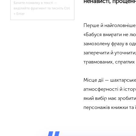
ненависті, прощенн
Бачите помилку в тексті —
виділяйте фрагмент та тисніть Ctrl
+ Enter
Перше й найголовніше,
«Бабуся вмирати не люб
замозолену фразу в одн
заперечити й уточнити
травмованих, спраглих 
Місце дії — шахтарськ
атмосферності й істори
який вибір має зробити
персонажів книжки та ї