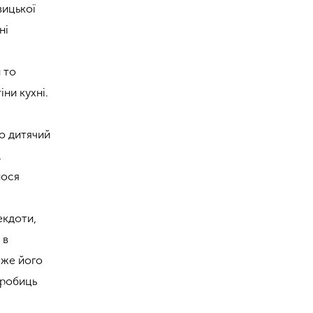
вицької
ні
 то
іни кухні.
то дитячий
,
лося
екдоти,
 в
еже його
дробиць