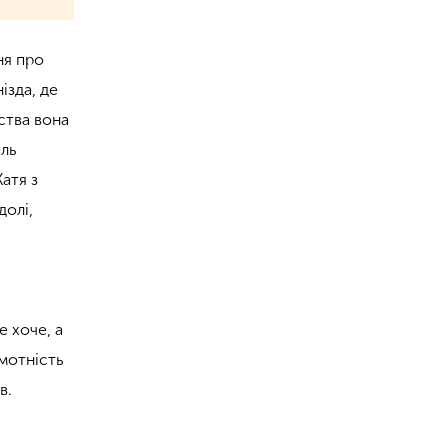
ня про
ізда, де
ства вона
ель
атя з
долі,
е хоче, а
амотність
в.