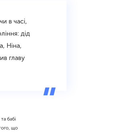
и в часі,
ління: дід
, Ніна,
ив главу
та бабі
того, що