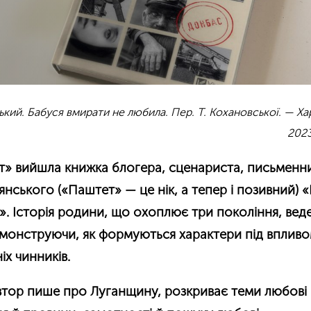
ий. Бабуся вмирати не любила. Пер. Т. Кохановської. — Харк
2023
ат» вийшла книжка блогера, сценариста, письменн
нського («Паштет» — це нік, а тепер і позивний) 
. Історія родини, що охоплює три покоління, вед
емонструючи, як формуються характери під вплив
іх чинників.
втор пише про Луганщину, розкриває теми любові