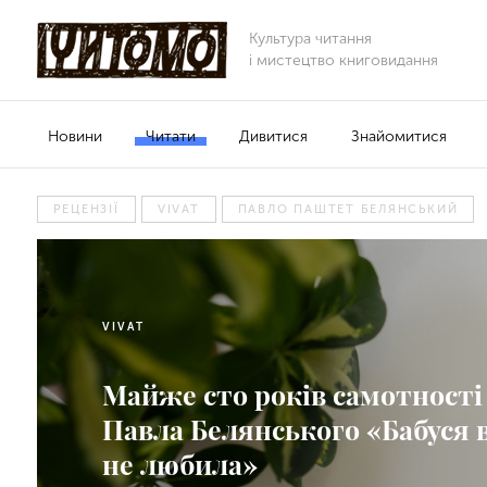
Культура читання
і мистецтво книговидання
Новини
Читати
Дивитися
Знайомитися
РЕЦЕНЗІЇ
VIVAT
ПАВЛО ПАШТЕТ БЕЛЯНСЬКИЙ
VIVAT
Майже сто років самотності
Павла Белянського «Бабуся
не любила»