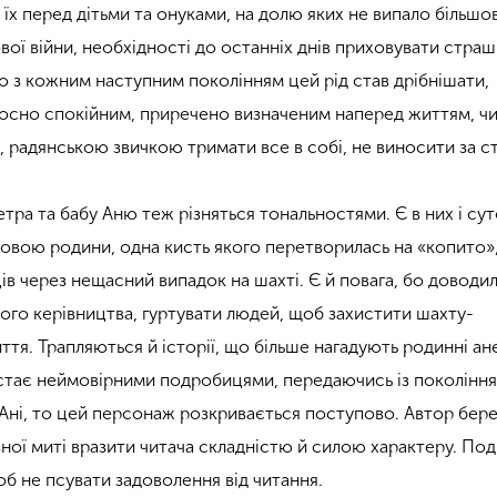
 їх перед дітьми та онуками, на долю яких не випало більшо
ової війни, необхідності до останніх днів приховувати страш
о з кожним наступним поколінням цей рід став дрібнішати,
носно спокійним, приречено визначеним наперед життям, чи
 радянською звичкою тримати все в собі, не виносити за ст
тра та бабу Аню теж різняться тональностями. Є в них і су
ловою родини, одна кисть якого перетворилась на «копито»
ів через нещасний випадок на шахті. Є й повага, бо доводи
ого керівництва, гуртувати людей, щоб захистити шахту-
ття. Трапляються й історії, що більше нагадують родинні ан
тає неймовірними подробицями, передаючись із покоління
Ані, то цей персонаж розкривається поступово. Автор бер
евної миті вразити читача складністю й силою характеру. По
б не псувати задоволення від читання.