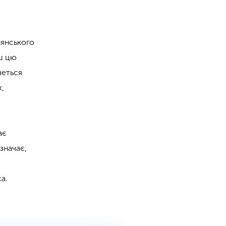
лянського
иш цю
четься
х,
ає
значає,
са.