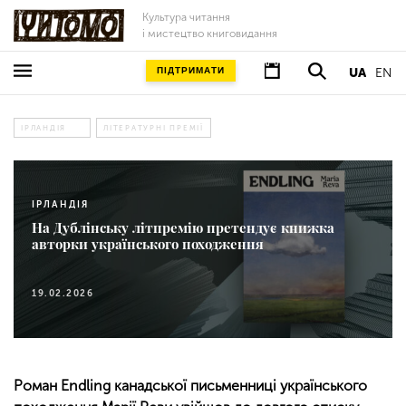
Культура читання
і мистецтво книговидання
ПІДТРИМАТИ
UA
EN
ІРЛАНДІЯ
ЛІТЕРАТУРНІ ПРЕМІЇ
ІРЛАНДІЯ
На Дублінську літпремію претендує книжка
авторки українського походження
19.02.2026
Роман Endling канадської письменниці українського