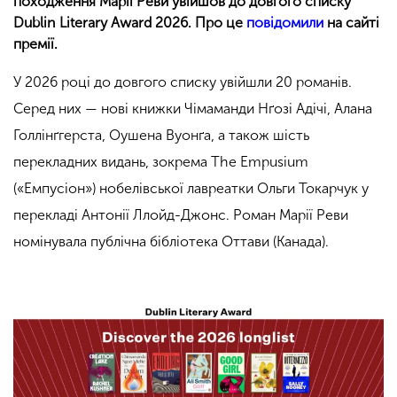
походження Марії Реви увійшов до довгого списку
Dublin Literary Award 2026. Про це
повідомили
на сайті
премії.
У 2026 році до довгого списку увійшли 20 романів.
Серед них — нові книжки Чімаманди Нґозі Адічі, Алана
Голлінґгерста, Оушена Вуонґа, а також шість
перекладних видань, зокрема The Empusium
(«Емпусіон») нобелівської лавреатки Ольги Токарчук у
перекладі Антонії Ллойд-Джонс. Роман Марії Реви
номінувала публічна бібліотека Оттави (Канада).