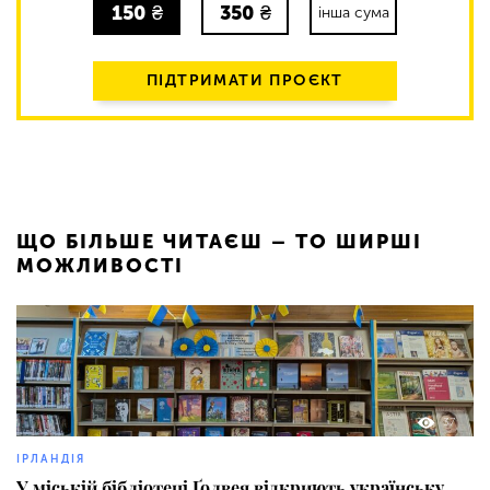
150
₴
350
₴
інша сума
ПІДТРИМАТИ ПРОЄКТ
ЩО БІЛЬШЕ ЧИТАЄШ – ТО ШИРШІ
МОЖЛИВОСТІ
37
ІРЛАНДІЯ
У міській бібліотеці Ґолвея відкриють українську