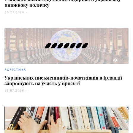
книжкову поличку
26.07.2026 -
46
ЕСЕЇСТИКА
Українських письменників-початківців в Ірландії
запрошують на участь у проєкті
13.07.2026 -