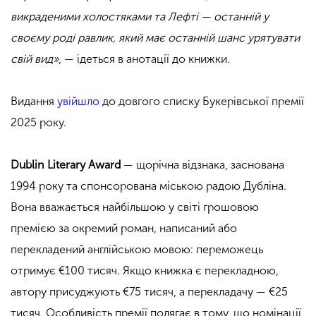
викраденими холостяками та Лефті — останній у
своєму роді равлик, який має останній шанс урятувати
свій вид»
, — ідеться в анотації до книжки.
Видання
увійшло
до довгого списку Букерівської премії
2025 року.
Dublin Literary Award
— щорічна відзнака, заснована
1994 року та спонсорована міською радою Дубліна.
Вона вважається найбільшою у світі грошовою
премією за окремий роман, написаний або
перекладений англійською мовою: переможець
отримує €100 тисяч. Якщо книжка є перекладною,
автору присуджують €75 тисяч, а перекладачу — €25
тисяч. Особливість премії полягає в тому, що номінації