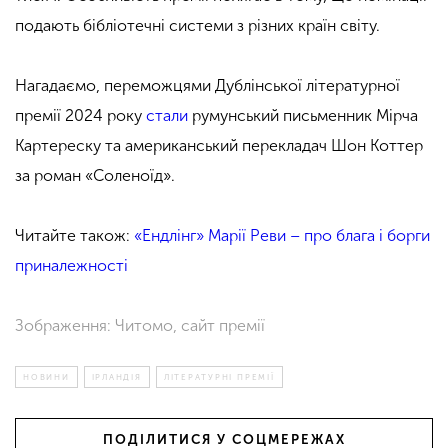
подають бібліотечні системи з різних країн світу.
Нагадаємо, переможцями Дублінської літературної
премії 2024 року
стали
румунський письменник Мірча
Картереску та американський перекладач Шон Коттер
за роман «Соленоїд».
Читайте також:
«Ендлінг» Марії Реви – про блага і борги
приналежності
Зображення: Читомо, сайт премії
НОВИНИ
ІРЛАНДІЯ
ЛІТЕРАТУРНІ ПРЕМІЇ
ПОДІЛИТИСЯ У СОЦМЕРЕЖАХ