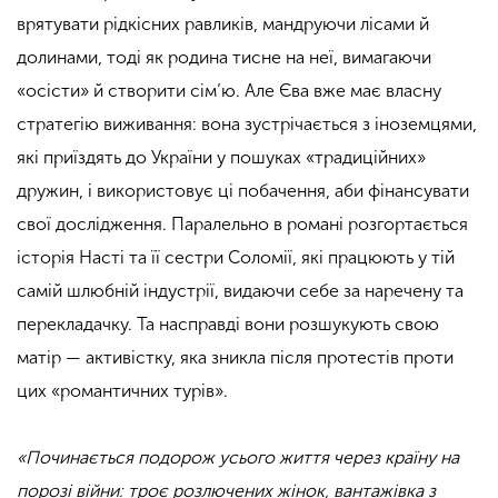
врятувати рідкісних равликів, мандруючи лісами й
долинами, тоді як родина тисне на неї, вимагаючи
«осісти» й створити сім’ю. Але Єва вже має власну
стратегію виживання: вона зустрічається з іноземцями,
які приїздять до України у пошуках «традиційних»
дружин, і використовує ці побачення, аби фінансувати
свої дослідження. Паралельно в романі розгортається
історія Насті та її сестри Соломії, які працюють у тій
самій шлюбній індустрії, видаючи себе за наречену та
перекладачку. Та насправді вони розшукують свою
матір — активістку, яка зникла після протестів проти
цих «романтичних турів».
«Починається подорож усього життя через країну на
порозі війни: троє розлючених жінок, вантажівка з