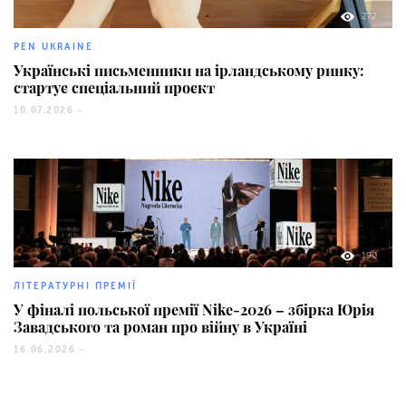
272
PEN UKRAINE
Українські письменники на ірландському ринку:
стартує спеціальний проєкт
10.07.2026 -
190
ЛІТЕРАТУРНІ ПРЕМІЇ
У фіналі польської премії Nike-2026 – збірка Юрія
Завадського та роман про війну в Україні
16.06.2026 -