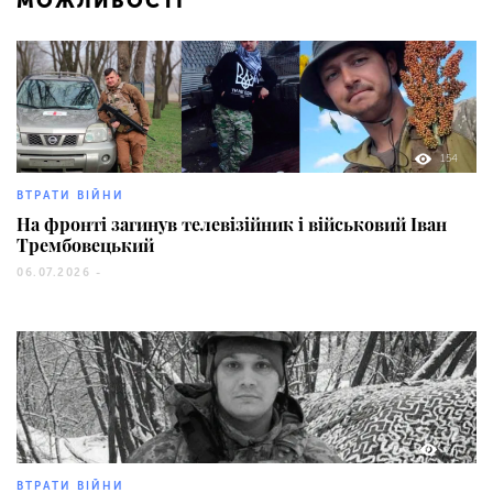
МОЖЛИВОСТІ
154
ВТРАТИ ВІЙНИ
На фронті загинув телевізійник і військовий Іван
Трембовецький
06.07.2026 -
74
ВТРАТИ ВІЙНИ