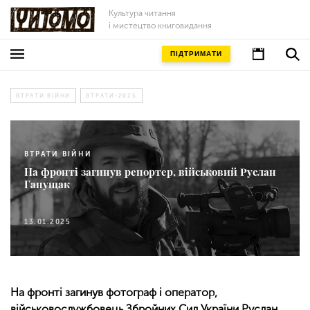
Культура читання
і мистецтво книговидання
ПІДТРИМАТИ
ВТРАТИ ВІЙНИ
ВТРАТИ-2025
ВТРАТИ ВІЙНИ
На фронті загинув репортер, військовий Руслан
Ганущак
13.01.2025
На фронті загинув фотограф і оператор,
військовослужбовець Збройних Сил України Руслан