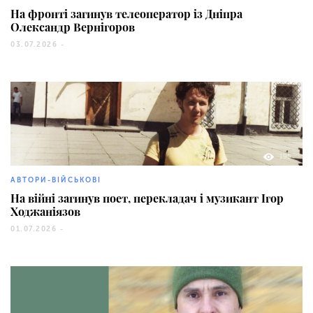
На фронті загинув телеоператор із Дніпра
Олександр Вернігоров
03.07.2026 -
195
АВТОРИ-ВІЙСЬКОВІ
На війні загинув поет, перекладач і музикант Ігор
Ходжаніязов
01.07.2026 -