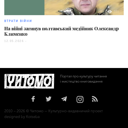
331
ВТРАТИ ВІЙНИ
На війні загинув полтавський медійник Олександр
Клименко
12.05.2026 -
Портал про культуру читання
і мистецтво книговидання
2010 – 2026 © Читомо — Культурно-видавничий проект
designed by Kotseba