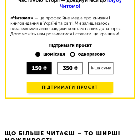
частиною історії — доєднуйтеся до
Клубу
Читомо!
«Читомо»
— це професійне медіа про книжки і
книговидання в Україні та світі. Ми залишаємось
незалежними лише завдяки коштам наших донаторів.
Допоможіть нам розвиватися і ставати ще кращими!
Підтримати проєкт
щомісяця
одноразово
150
₴
350
₴
інша сума
ПІДТРИМАТИ ПРОЄКТ
ЩО БІЛЬШЕ ЧИТАЄШ – ТО ШИРШІ