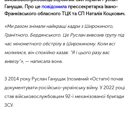
Ганущак. Про це
повідомила
прессекретарка Івано-
Франківського обласного ТЦК та СП Наталія Коцкович.
«Ми разом знімали найкращі кадри з Широкиного,
Гранітного, Бердянського. Це Руслан вивозив групу під
час мінометного обстрілу в Широкиному. Коли всі
молилися, він спокійно казав: “Я і цього разу вас
вивезу”»
, — написала вона.
З 2014 року Руслан Ганущак (позивний «Остап») почав
документувати російсько-українську війну. У 2022 році
став військовослужбовцем 92-ї механізованої бригади
ЗСУ.