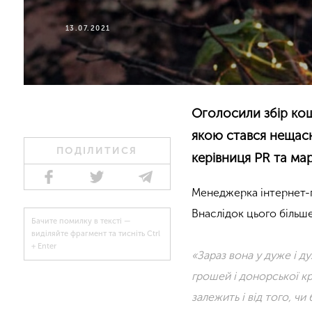
13.07.2021
Оголосили збір кош
якою стався нещасн
ПОДІЛИТИСЯ
керівниця PR та ма
Менеджерка інтернет-п
Внаслідок цього більше 
Бачите помилку в тексті —
виділяйте фрагмент та тисніть Ctrl
+ Enter
«Зараз вона у дуже і ду
грошей і донорської кр
залежить і від того, чи