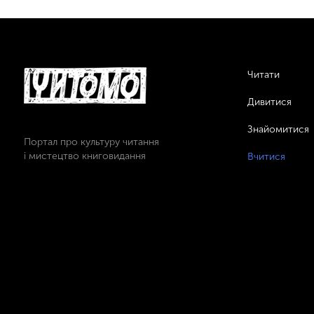
Читати
Дивитися
Знайомитися
Портал про культуру читання
і мистецтво книговидання
Вчитися