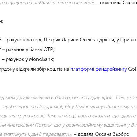
ь на щодень на найближчі півтора місяця»
, − пояснила Оксан
и:
 − рахунок матері, Петрик Лариси Олександрівни, у Приват
 − рахунок у банку ОТР;
8 − рахунок у Мonobank;
кордону відкрили збір коштів на
платформі фандрейзингу
Gof
 моїх друзів-львів’ян є багато тих, хто здає кров. Тож, хто 
, здайте кров на Пекарській, 65 у Львівському обласному це
удь-яка група крові). Там, на місці, варто сказати, що здаєте
ни Анатоліївни Петрик, що у реанімаційному відділенні у 8 лі
е знатимуть куди її передавати»
, − додала Оксана Зьобро.