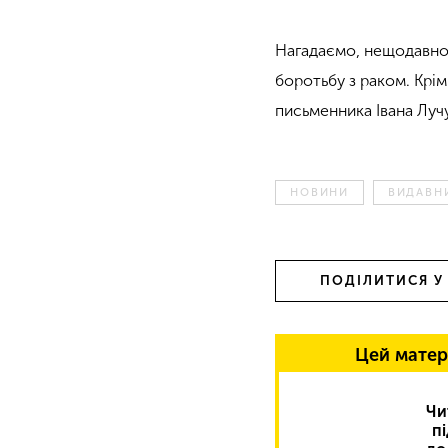
Нагадаємо, нещодавно 
боротьбу з раком. Крі
письменника Івана Луч
НОВИНИ
ВИДАВН
ПОДІЛИТИСЯ У
Цей матер
Чи
п