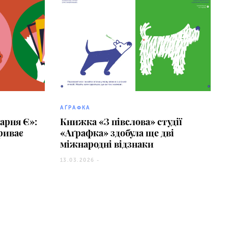
АҐРАФКА
арня Є»:
Книжка «З півслова» студії
риває
«Аґрафка» здобула ще дві
міжнародні відзнаки
13.03.2026 -