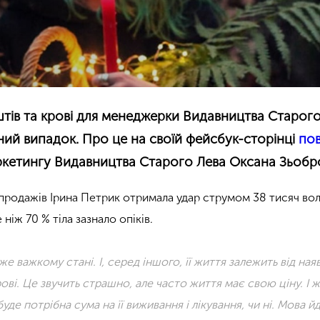
тів та крові для менеджерки Видавництва Старого
ий випадок. Про це на своїй фейсбук-сторінці
по
ркетингу Видавництва Старого Лева Оксана Зьобр
родажів Ірина Петрик отримала удар струмом 38 тисяч воль
ніж 70 % тіла зазнало опіків.
же важкому стані. І, серед іншого, її життя залежить від ная
ові. Це звучить страшно, але часто життя має свою ціну. І ж
 буде потрібна сума на її виживання і лікування, чи ні. Мова й