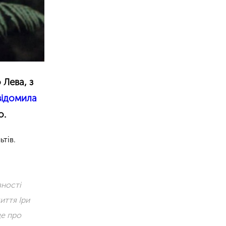
 Лева, з
відомила
о.
тів.
вності
иття Іри
де про