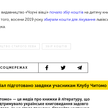
видавництво «Чорні вівці»
почало збір коштів
на дитячу кн
м того, восени 2019 року
збирали кошти для лікування
львівс
ука.
ИЦТВО СТАРОГО ЛЕВА
ЗБІР КОШТІВ
 СОЦМЕРЕЖАХ
іал підготовано завдяки учасникам Клубу Читомо
томо» — це медіа про книжки й літературу, що
ідтримувало українське книговидання задовго