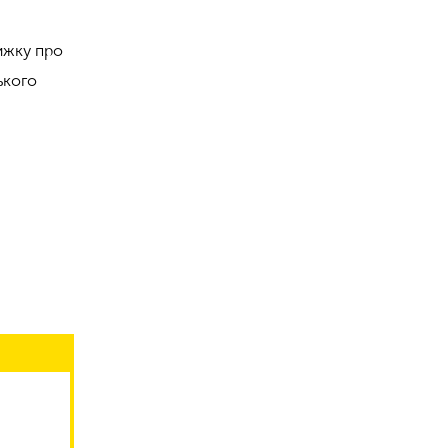
ижку про
ького