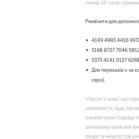
понад 10 тисяч гривен
Реквізити для допомог
4149 4993 4416 9972
5168 8727 7046 5812
5375 4141 0127 626
Для переказів з-за 
євро).
«Також я знаю, що серед
можливість, будь ласка
служби крові (підійде б
донорську кров для Іри
лікарі та медсестри уж