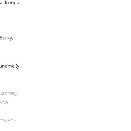
а Зьобро.
банку;
undme (у
має таку
нтрі
карні, і