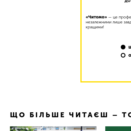
до
«Читомо»
— це профес
незалежними лише завд
кращими!
ЩО БІЛЬШЕ ЧИТАЄШ – 