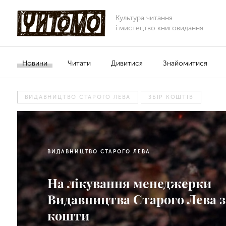
Культура читання
і мистецтво книговидання
Новини
Читати
Дивитися
Знайомитися
ВИДАВНИЦТВО СТАРОГО ЛЕВА
ЗБІР КОШТІВ
ВИДАВНИЦТВО СТАРОГО ЛЕВА
На лікування менеджерки
Видавництва Старого Лева 
кошти