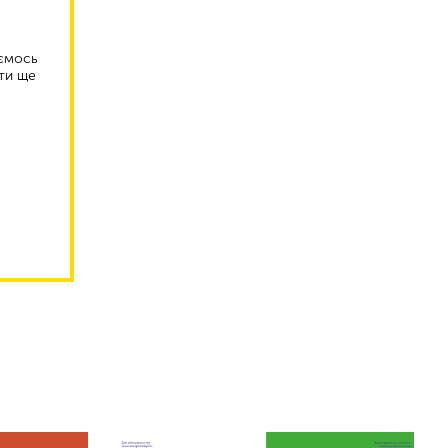
аємось
ти ще