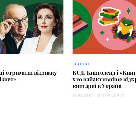
READEAT
ці отримали відзнаку
КСД, Книголенд і «Книг
ізнес»
хто найактивніше відк
книгарні в Україні
16.03.2026 -
ОЛЕСЯ БОЙКО