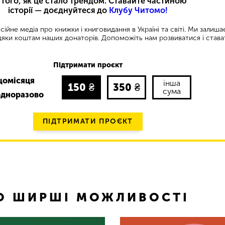
 того, як це стало трендом. Ставайте частиною
історії — доєднуйтеся до
Клубу Читомо!
ійне медіа про книжки і книговидання в Україні та світі. Ми залиш
яки коштам наших донаторів. Допоможіть нам розвиватися і става
Підтримати проєкт
щомісяця
інша
150
₴
350
₴
сума
одноразово
ПІДТРИМАТИ ПРОЄКТ
ТО ШИРШІ МОЖЛИВОСТІ