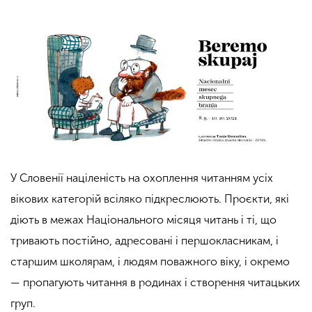
У Словенії націленість на охоплення читанням усіх
вікових категорій всіляко підкреслюють. Проєкти, які
діють в межах Національного місяця читань і ті, що
тривають постійно, адресовані і першокласникам, і
старшим школярам, і людям поважного віку, і окремо
— пропагують читання в родинах і створення читацьких
груп.