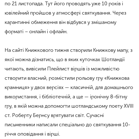
по 21 листопада. Тут його проводять уже 10 років і
ювілейний пройшов у атмосфері святкування. Через
карантинні обмеження він відбувся у змішаному
форматі – онлайн і офлайн.
На сайті Книжкового тижня створили Книжкову мапу, з
якої можна дізнатись, що в яких куточках Шотландії
читають, вивісили Плейлист віршів із можливістю
створити власний, розмістили рольову гру «Книжкова
крамниця» у двох версіях — класичній, для домашнього
використання, і бібліотечній, а ще — іронічну 8-бітну
гру, в якій можна допомогти шотландському поету ХVIII
ст. Роберту Бернсу врятувати світ. Сучасні
письменники написали спеціально до святкування 10-
річчя оповідання і вірші.