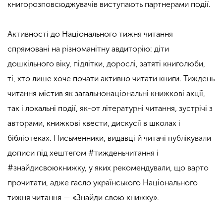
книгорозповсюджувачів виступають партнерами події.
Активності до Національного тижня читання
спрямовані на різноманітну авдиторію: діти
дошкільного віку, підлітки, дорослі, затяті книголюби,
ті, хто лише хоче почати активно читати книги. Тиждень
читання містив як загальнонаціональні книжкові акції,
так і локальні події, як-от літературні читання, зустрічі з
авторами, книжкові квести, дискусії в школах і
бібліотеках. Письменники, видавці й читачі публікували
дописи під хештегом #тижденьчитання і
#знайдисвоюкнижку, у яких рекомендували, що варто
прочитати, адже гасло українського Національного
тижня читання — «Знайди свою книжку».