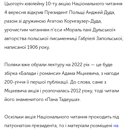
Цьогоріч ювілейну 10-ту акцію Національного читання
4 вересня відкрив Президент Польщі Анджей Дуда,
разом зі дружиною Агатою Корнгаузер-Дуда,
урочистим читанням п’єси «Мораль пані Дульської»
авторства польської письменниці Габріелі Запольської,
написаної 1906 року.
Поляки вже обрали лектуру на 2022 рік — це буде
збірка «Балади і романси» Адама Міцкевича, з нагоди
200-річчя її першої публікації. До слова, саме з
Міцкевича акція і розпочалась 2012 року, тоді читали
його знаменитого «Пана Тадеуша».
Оскільки акція Національного читання проходить під
патронатом президента, то і матеріали розміщені
на