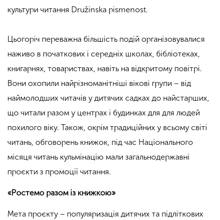
культури читання Družinska pismenost.
Цьогоріч переважна більшість подій організовувалися
наживо в початкових і середніх школах, бібліотеках,
книгарнях, товариствах, навіть на відкритому повітрі.
Вони охопили найрізноманітніші вікові групи – від
наймолодших читачів у дитячих садках до найстарших,
що читали разом у центрах і будинках для для людей
похилого віку. Також, окрім традиційних у всьому світі
читань, обговорень книжок, під час Національного
місяця читань кульмінацію мали загальнодержавні
проєкти з промоції читання.
«Ростемо разом із книжкою»
Мета проєкту – популяризація дитячих та підліткових