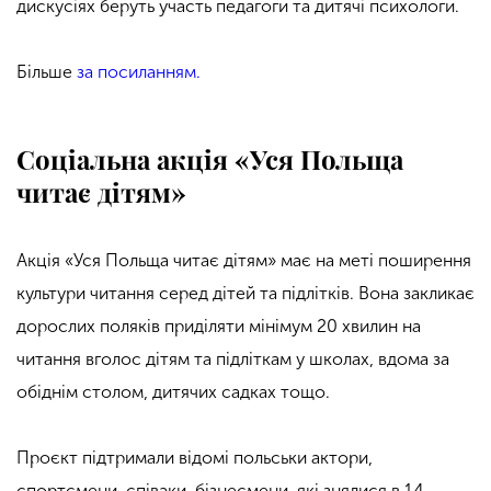
дискусіях беруть участь педагоги та дитячі психологи.
Більше
за посиланням.
Соціальна акція «Уся Польща
читає дітям»
Акція «Уся Польща читає дітям» має на меті поширення
культури читання серед дітей та підлітків. Вона закликає
дорослих поляків приділяти мінімум 20 хвилин на
читання вголос дітям та підліткам у школах, вдома за
обіднім столом, дитячих садках тощо.
Проєкт підтримали відомі польськи актори,
спортсмени, співаки, бізнесмени, які знялися в 14