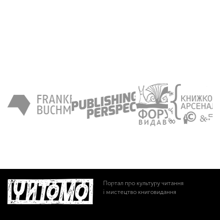
Портал про культуру читання
і мистецтво книговидання