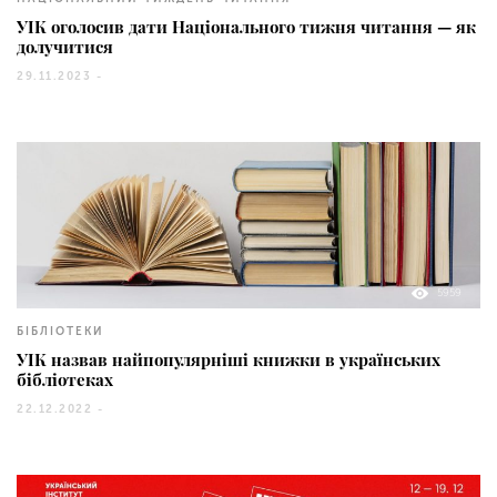
УІК оголосив дати Національного тижня читання — як
долучитися
29.11.2023 -
5959
БІБЛІОТЕКИ
УІК назвав найпопулярніші книжки в українських
бібліотеках
22.12.2022 -