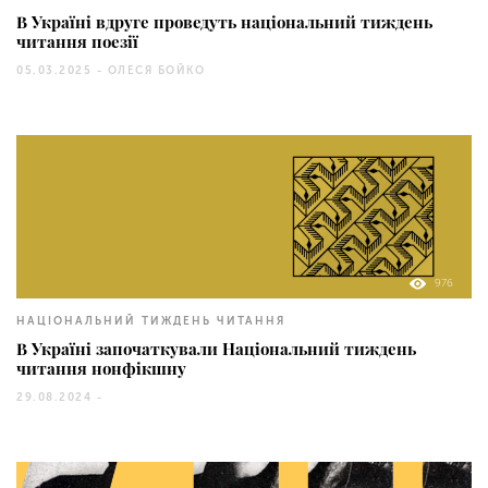
В Україні вдруге проведуть національний тиждень
читання поезії
05.03.2025 -
ОЛЕСЯ БОЙКО
976
НАЦІОНАЛЬНИЙ ТИЖДЕНЬ ЧИТАННЯ
В Україні започаткували Національний тиждень
читання нонфікшну
29.08.2024 -