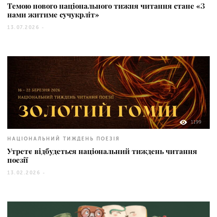
Темою нового національного тижня читання стане «З
нами житиме сучукрліт»
13.07.2026 -
1199
НАЦІОНАЛЬНИЙ ТИЖДЕНЬ ПОЕЗІЯ
Утретє відбудеться національний тиждень читання
поезії
13.02.2026 -