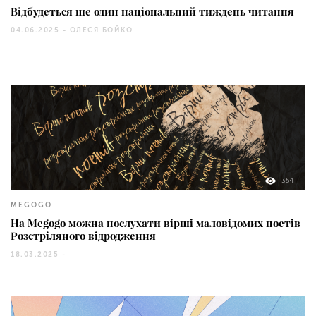
Відбудеться ще один національний тиждень читання
04.06.2025 -
ОЛЕСЯ БОЙКО
354
MEGOGO
На Megogo можна послухати вірші маловідомих поетів
Розстріляного відродження
18.03.2025 -