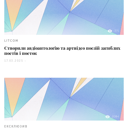
375
LITCOM
Створили авдіоантологію та артвідео поезій загиблих
поетів і поеток
17.03.2025 -
2084
ЕКСКЛЮЗИВ