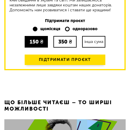
книговидання в Україні та світі. Ми залишаємось
незалежними лише завдяки коштам наших донаторів.
Допоможіть нам розвиватися і ставати ще кращими!
Підтримати проєкт
щомісяця
одноразово
150
₴
350
₴
інша сума
ПІДТРИМАТИ ПРОЄКТ
ЩО БІЛЬШЕ ЧИТАЄШ – ТО ШИРШІ
МОЖЛИВОСТІ