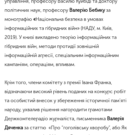
управління, професору Василю Куйбіді та доктору
політичних наук, професору
Валерію Бебику
за
монографію
«
Національна безпека в умовах
інформаційних та гібридних війн» (НАДУ, м. Київ,
2019). У книзі викладено теорію інформаційних та
гібридних війн, методи протидії зовнішній
інформаційній агресії, спеціальним інформаційним
кампаніям, операціям, впливам.
Крім того, члени комітету з премії Івана Франка,
відзначаючи високий рівень поданих на конкурс робіт
та особистий внесок у збереження історичної пам’яті
народу, ухвалив рішення нагородити грамотами
Держкомтелерадіо журналіста, письменника
Валерія
Дяченка
за статтю «Про “гоголівську хворобу”, або Як