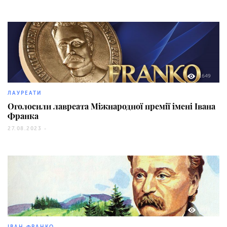
1649
ЛАУРЕАТИ
Оголосили лавреата Міжнародної премії імені Івана
Франка
27.08.2023 -
1539