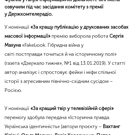
озвучили під час засідання комітету з премії
у Держкомтелерадіо.
У номінації
«За кращу публікацію у друкованих засобах
масової інформації»
премію виборола робота
Сергія
Махуна
«Fakebook.
Гібридна війна у
світі постправди точиться й на історичному полі»
(газета «Дзеркало тижня», №1 від 13.01.2019). У статті
автор аналізує і спростовує фейки і міфи спільної
історії з агресивним північно-східним сусідом –
Росією.
У номінації
«За кращий твір у телевізійній сфері»
перемогу здобула передача «Історична правда.
Українська ідентичність» (автори проєкту –
Вахтанг