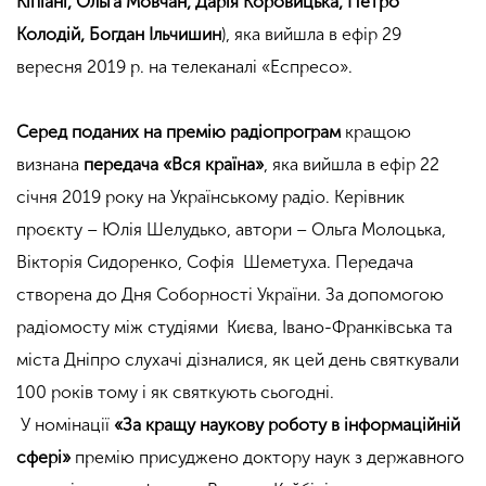
Кіпіані, Ольга Мовчан, Дарія Коровицька, Петро
Колодій, Богдан Ільчишин
), яка вийшла в ефір 29
вересня 2019 р. на телеканалі «Еспресо».
Серед поданих на премію радіопрограм
кращою
визнана
передача «Вся країна»
, яка вийшла в ефір 22
січня 2019 року на Українському радіо. Керівник
проєкту – Юлія Шелудько, автори – Ольга Молоцька,
Вікторія Сидоренко, Софія Шеметуха. Передача
створена до Дня Cоборності України. За допомогою
радіомосту між студіями Києва, Івано-Франківська та
міста Дніпро слухачі дізналися, як цей день святкували
100 років тому і як святкують сьогодні.
У номінації
«За кращу наукову роботу в інформаційній
сфері»
премію присуджено доктору наук з державного