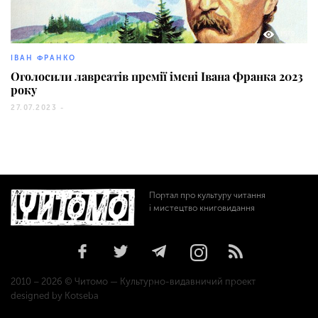
1539
ІВАН ФРАНКО
Оголосили лавреатів премії імені Івана Франка 2023
року
27.07.2023 -
Портал про культуру читання
і мистецтво книговидання
2010 – 2026 © Читомо — Культурно-видавничий проект
designed by Kotseba