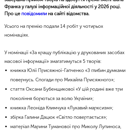
Франка у галузі інформаційної діяльності у 2026 році.
Про це
повідомили
на сайті відомства.
Усього на премію подали 14 робіт у чотирьох
номінаціях.
У номінації «За кращу публікацію у друкованих засобах
масової інформації» змагатимуться 5 творів:
книжка Юлії Присяжної-Гапченко «З глибин думками
повернусь. Спогади про Михайла Присяжного»;
стаття Оксани Бубенщикової «У цій родині вже три
покоління борються за волю України»;
книжка Леоніда Климчука «Лукавий марксизм»;
збірка Галини Дацюк «Світло повертається»;
матеріал Марини Туманової про Миколу Лупиноса,