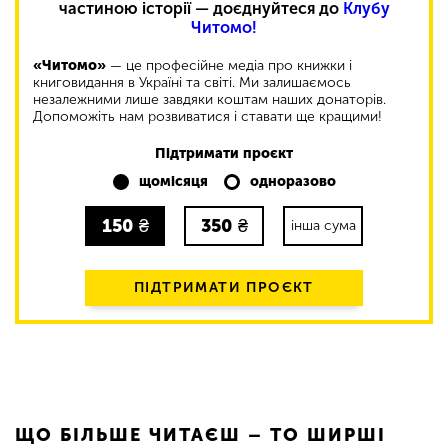
частиною історії — доєднуйтеся до
Клубу
Читомо!
«Читомо»
— це професійне медіа про книжки і
книговидання в Україні та світі. Ми залишаємось
незалежними лише завдяки коштам наших донаторів.
Допоможіть нам розвиватися і ставати ще кращими!
Підтримати проєкт
щомісяця
одноразово
150
₴
350
₴
інша сума
ПІДТРИМАТИ ПРОЄКТ
ЩО БІЛЬШЕ ЧИТАЄШ – ТО ШИРШІ