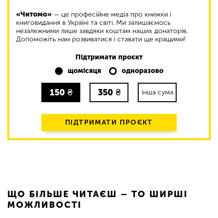
«Читомо»
— це професійне медіа про книжки і
книговидання в Україні та світі. Ми залишаємось
незалежними лише завдяки коштам наших донаторів.
Допоможіть нам розвиватися і ставати ще кращими!
Підтримати проєкт
щомісяця
одноразово
150
₴
350
₴
інша сума
ПІДТРИМАТИ ПРОЄКТ
ЩО БІЛЬШЕ ЧИТАЄШ – ТО ШИРШІ
МОЖЛИВОСТІ