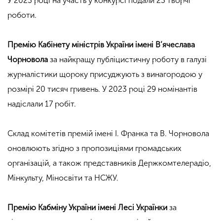
У 2023 році на участь у конкурсі подали 23 творчі
роботи.
Премію Кабінету міністрів України імені В’ячеслава
Чорновола
за найкращу
публіцистичну роботу в галузі
журналістики щороку присуджують з винагородою у
розмірі 20 тисяч гривень. У 2023 році 29 номінантів
надіслали 17 робіт.
Склад комітетів премій імені І. Франка та В. Чорновола
оновлюють згідно з пропозиціями громадських
організацій, а також представників Держкомтелерадіо,
Мінкульту, Міносвіти та НСЖУ.
Премію Кабміну України імені Лесі Українки
за