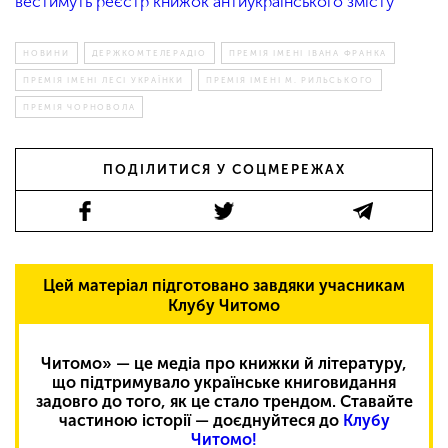
вестимуть реєстр книжок антиукраїнського змісту
НОВИНИ
ДЕРЖКОМТЕЛЕРАДІО
ПРЕМІЯ ІМЕНІ ІВАНА ФРАНКА
ПРЕМІЯ ІМЕНІ ЛЕСІ УКРАЇНКИ
ПРЕМІЯ ІМЕНІ М. РИЛЬСЬКОГО
ПРЕМІЯ ЧОРНОВОЛА
ПОДІЛИТИСЯ У СОЦМЕРЕЖАХ
Цей матеріал підготовано завдяки учасникам
Клубу Читомо
Читомо» — це медіа про книжки й літературу,
що підтримувало українське книговидання
задовго до того, як це стало трендом. Ставайте
частиною історії — доєднуйтеся до
Клубу
Читомо!