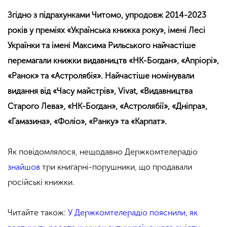
Згідно з підрахунками Читомо, упродовж 2014-2023
років у преміях «Українська книжка року», імені Лесі
Українки та імені Максима Рильського найчастіше
перемагали книжки видавництв «НК-Богдан», «Апріорі»,
«Ранок» та «Астролябія». Найчастіше номінували
видання від «Часу майстрів», Vivat, «Видавництва
Старого Лева», «НК-Богдан», «Астролябії», «Дніпра»,
«Гамазина», «Фоліо», «Ранку» та «Карпат».
Як повідомлялося, нещодавно Держкомтелерадіо
знайшов
три книгарні-порушники, що продавали
російські книжки.
Читайте також:
У Держкомтелерадіо пояснили, як