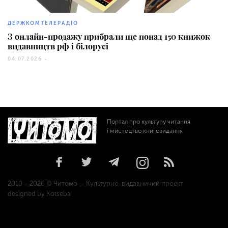
1885
ДЕРЖКОМТЕЛЕРАДІО
З онлайн-продажу прибрали ще понад 150 книжок
видавництв рф і білорусі
04.07.2026 -
Портал про культуру читання
і мистецтво книговидання
2010 – 2026 © Читомо — Культурно-видавничий проект
designed by Kotseba