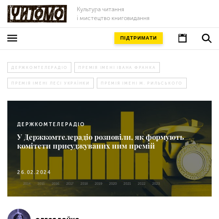
Культура читання
і мистецтво книговидання
ПІДТРИМАТИ
ДЕРЖКОМТЕЛЕРАДІО
ПРЕМІЯ ІМЕНІ ІВАНА ФРАНКА
ПРЕМІЯ ІМЕНІ ЛЕСІ УКРАЇНКИ
ПРЕМІЯ ІМЕНІ М. РИЛЬСЬКОГО
ДЕРЖКОМТЕЛЕРАДІО
У Держкомтелерадіо розповіли, як формують
комітети присуджуваних ним премій
26.02.2024