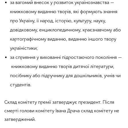
за
вагомий внесок у розвиток українознавства —
книжковому виданню творів, які
формують знання
про Україну, її народ, історію, культуру, науку,
довідковому,
енциклопедичному, краєзнавчому або
картографічному виданню, виданню
іншого твору
україністики;
за сприяння у вихованні підростаючого покоління —
книжковому виданню творів дитячої літератури,
посібнику або підручнику для
дошкільників, учнів чи
студентів.
Склад комітету премії затверджує президент. Після
смерті голови комітету Івана Драча склад комітету не
затверджений.