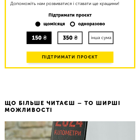
Допоможіть нам розвиватися і ставати ще кращими!
Підтримати проєкт
щомісяця
одноразово
150
₴
350
₴
інша сума
ПІДТРИМАТИ ПРОЄКТ
ЩО БІЛЬШЕ ЧИТАЄШ – ТО ШИРШІ
МОЖЛИВОСТІ