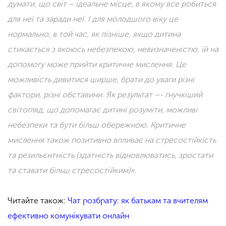
думати, що світ – ідеальне місце, в якому все робиться
для неї та заради неї. І для молодшого віку це
нормально, в той час, як пізніше, якщо дитина
стикається з якоюсь небезпекою, невизначеністю, їй на
допомогу може прийти критичне мислення. Це
можливість дивитися ширше, брати до уваги різні
фактори, різні обставини. Як результат –- гнучкіший
світогляд, що допомагає дитині розуміти, можливі
небезпеки та бути більш обережною. Критичне
мислення також позитивно впливає на стресостійкість
та резильєнтність (здатність відновлюватись, зростати
та ставати більш стресостійким)».
Читайте також:
Чат розбрату: як батькам та вчителям
ефективно комунікувати онлайн