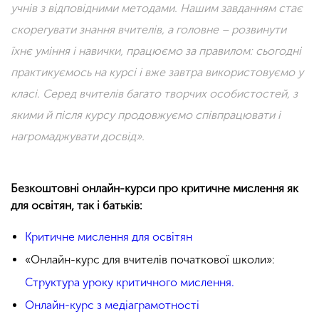
учнів з відповідними методами. Нашим завданням стає
скорегувати знання вчителів, а головне – розвинути
їхнє уміння і навички, працюємо за правилом: сьогодні
практикуємось на курсі і вже завтра використовуємо у
класі. Серед вчителів багато творчих особистостей, з
якими й після курсу продовжуємо співпрацювати і
нагромаджувати досвід».
Безкоштовні онлайн-курси про критичне мислення як
для освітян, так і батьків:
Критичне мислення для освітян
«Онлайн-курс для вчителів початкової школи»:
Структура уроку критичного мислення.
Онлайн-курс з медіаграмотності