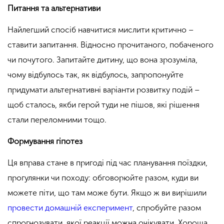
Питання та альтернативи
Найлегший спосіб навчитися мислити критично –
ставити запитання. Відносно прочитаного, побаченого
чи почутого.
Запитайте дитину, що вона зрозуміла,
чому відбулось так, як відбулось, запропонуйте
придумати альтернативні варіанти розвитку подій –
щоб сталось, якби герой туди не пішов, які рішення
стали переломними тощо.
Формування гіпотез
Ця вправа стане в пригоді під час планування поїздки,
прогулянки чи походу: обговорюйте разом, куди ви
можете піти, що там може бути. Якщо ж ви вирішили
провести домашній експеримент
, спробуйте разом
спрогнозувати, якої реакції можна очікувати. Хороша