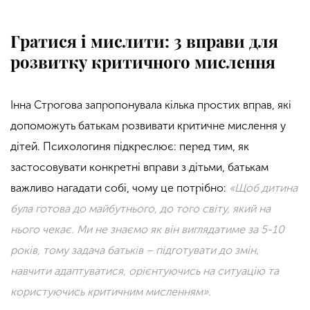
Гратися і мислити: 3 вправи для
розвитку критичного мислення
Інна Строгова запропонувала кілька простих вправ, які
допоможуть батькам розвивати критичне мислення у
дітей. Психологиня підкреслює: перед тим, як
застосовувати конкретні вправи з дітьми, батькам
важливо нагадати собі, чому це потрібно:
«Щоб дитина
була готова до майбутнього, до того світу, який на
нього чекає. Ми не знаємо як він виглядатиме за 5-10
років, тому задача батьків – підготувати до змін,
навчити адаптуватися, орієнтуючись на ситуацію та
користуючись критичним мисленням».