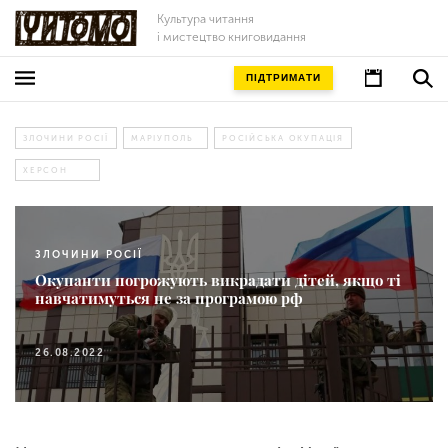
Культура читання
і мистецтво книговидання
ПІДТРИМАТИ
ЗЛОЧИНИ РОСІЇ
МАРІУПОЛЬ
РОСІЙСЬКА ОКУПАЦІЯ
ХЕРСОН
ЗЛОЧИНИ РОСІЇ
Окупанти погрожують викрадати дітей, якщо ті
навчатимуться не за програмою рф
26.08.2022