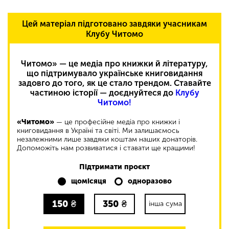
Цей матеріал підготовано завдяки учасникам
Клубу Читомо
Читомо» — це медіа про книжки й літературу,
що підтримувало українське книговидання
задовго до того, як це стало трендом. Ставайте
частиною історії — доєднуйтеся до
Клубу
Читомо!
«Читомо»
— це професійне медіа про книжки і
книговидання в Україні та світі. Ми залишаємось
незалежними лише завдяки коштам наших донаторів.
Допоможіть нам розвиватися і ставати ще кращими!
Підтримати проєкт
щомісяця
одноразово
150
₴
350
₴
інша сума