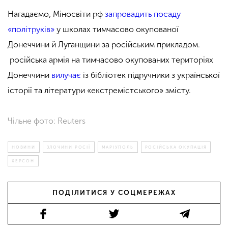
Нагадаємо, Міносвіти рф
запровадить посаду
«політруків»
у школах тимчасово окупованої
Донеччини й Луганщини за російським прикладом.
російська армія на тимчасово окупованих територіях
Донеччини
вилучає
із бібліотек підручники з української
історії та літератури «екстремістського» змісту.
Чільне фото: Reuters
НОВИНИ
ЗЛОЧИНИ РОСІЇ
МАРІУПОЛЬ
РОСІЙСЬКА ОКУПАЦІЯ
ХЕРСОН
ПОДІЛИТИСЯ У СОЦМЕРЕЖАХ