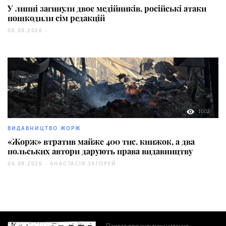
У липні загинули двоє медійників, російські атаки
пошкодили сім редакцій
06.08.2026 -
1002
ВИДАВНИЦТВО ЖОРЖ
«Жорж» втратив майже 400 тис. книжок, а два
польських автори дарують права видавництву
06.08.2026 -
АНАСТАСІЯ ЗАГОРУЙ