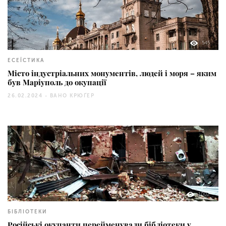
545
ЕСЕЇСТИКА
Місто індустріальних монументів, людей і моря – яким
був Маріуполь до окупації
26.02.2024 -
ВАНО КРЮҐЕР
1002
БІБЛІОТЕКИ
Російські окупанти перейменували бібліотеки у