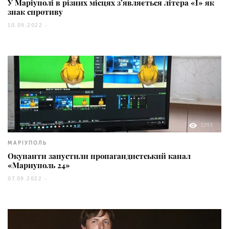
У Маріуполі в різних місцях з’являється літера «Ї» як
знак спротиву
10.09.2022 -
1293
МАРІУПОЛЬ
Окупанти запустили пропагандистський канал
«Мариуполь 24»
07.09.2022 -