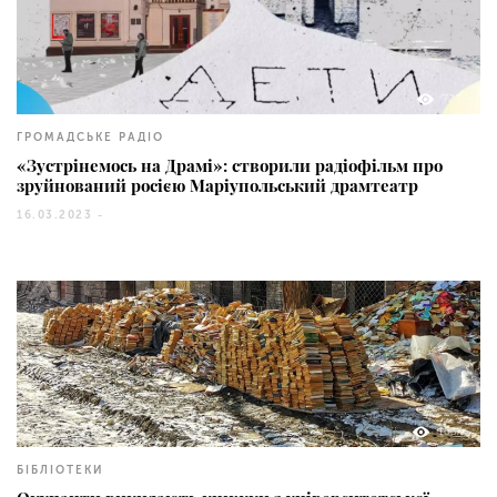
723
ГРОМАДСЬКЕ РАДІО
«Зустрінемось на Драмі»: створили радіофільм про
зруйнований росією Маріупольський драмтеатр
16.03.2023 -
1657
БІБЛІОТЕКИ