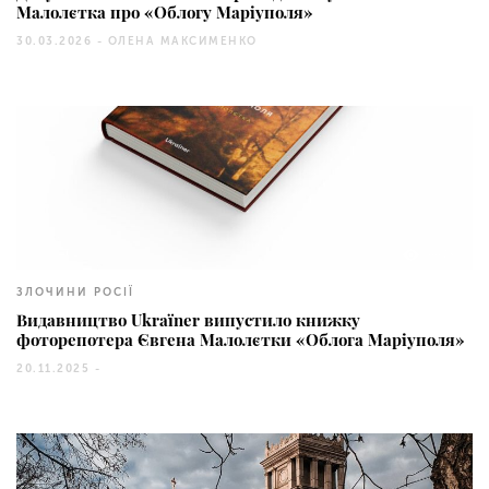
Малолєтка про «Облогу Маріуполя»
30.03.2026 -
ОЛЕНА МАКСИМЕНКО
4438
ЗЛОЧИНИ РОСІЇ
Видавництво Ukraїner випустило книжку
фоторепотера Євгена Малолєтки «Облога Маріуполя»
20.11.2025 -