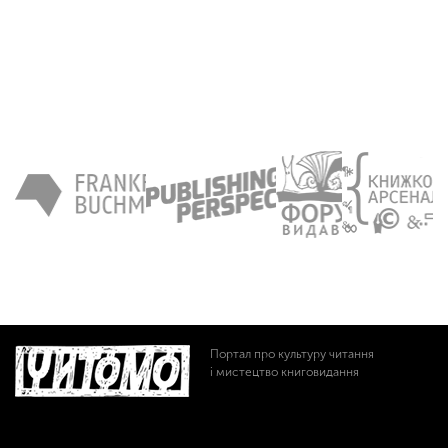
Портал про культуру читання
і мистецтво книговидання