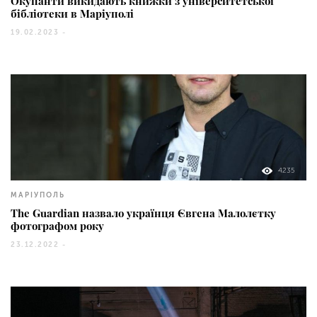
Окупанти викидають книжки з університетської
бібліотеки в Маріуполі
19.02.2023 -
4235
МАРІУПОЛЬ
The Guardian назвало українця Євгена Малолєтку
фотографом року
23.12.2022 -