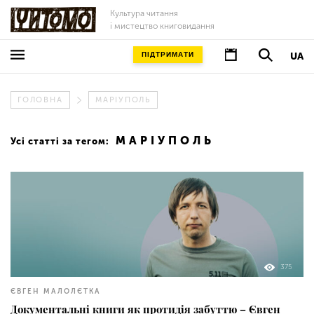
Культура читання
і мистецтво книговидання
ПІДТРИМАТИ
UA
ГОЛОВНА
МАРІУПОЛЬ
МАРІУПОЛЬ
Усі статті за тегом:
375
ЄВГЕН МАЛОЛЄТКА
Документальні книги як протидія забуттю – Євген