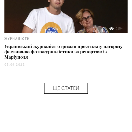
1104
ЖУРНАЛІСТИ
Український журналіст отримав престижну нагороду
фестивалю фотожурналістики за репортаж із
Маріуполя
05.09.2022 -
ЩЕ СТАТЕЙ