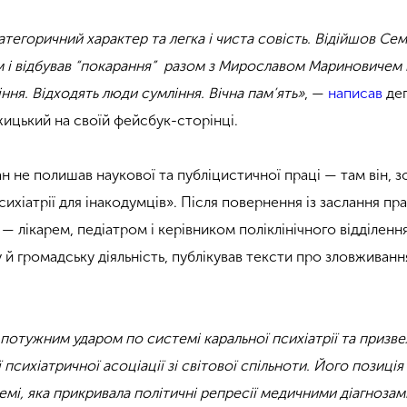
категоричний характер та легка і чиста совість. Відійшов Се
им і відбував “покарання” разом з Мирославом Мариновичем 
ння. Відходять люди сумління. Вічна пам’ять»
, —
написав
деп
ицький на своїй фейсбук-сторінці.
н не полишав наукової та публіцистичної праці — там він, з
сихіатрії для інакодумців». Після повернення із заслання пр
 — лікарем, педіатром і керівником поліклінічного відділення
 й громадську діяльність, публікував тексти про зловживанн
потужним ударом по системі каральної психіатрії та призве
психіатричної асоціації зі світової спільноти. Його позиція
мі, яка прикривала політичні репресії медичними діагнозам