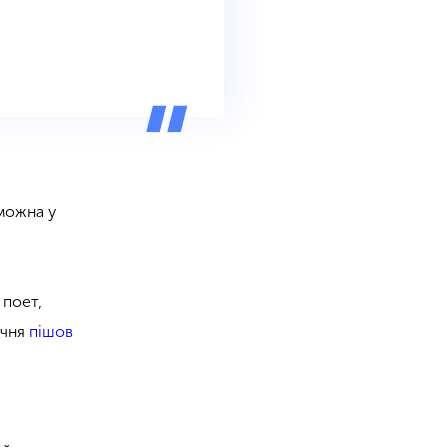
 можна у
 поет,
ічня
пішов