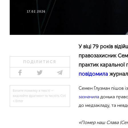
17.02.2026
У віці 79 років віді
правозахисник Семе
ПОДІЛИТИСЯ
практик каральної п
повідомила
журналі
Семен Глузман пішов із
Бачите помилку в тексті —
зазначила
донька право
виділяйте фрагмент та тисніть Ctrl
+ Enter
до медзакладу, та невд
«Помер наш Слава (Семе