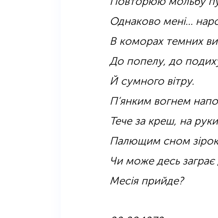
Повторюю мольбу пу
Однаково мені… наро
В коморах темних в
До попелу, до подих
Й сумного вітру.
П’янким вогнем напо
Тече за креш, на руки
Палющим сном зірок
Чи може десь заграє
Месія прийде?