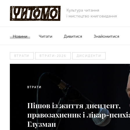
Культура читання
і мистецтво книговидання
Новини
Читати
Дивитися
Знайомитися
ВТРАТИ
ВТРАТИ-2026
ДИСИДЕНТИ
ВТРАТИ
Пішов із життя дисидент,
правозахисник і лікар-псих
Глузман