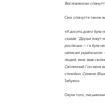
Висловлюємо співчутт
Свої співчуття також 
«Я досить довго була п
сказав: “Друзья зовут 
російськи — і я була н
написані українською —
людей, яких звав своїм
Світличний (“он меня в
спокійно, Семене Фішел
Забужко.
Окрім того, письменни