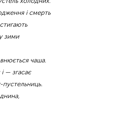
стель холодних.
дження і смерть
истигають
у зими
внюється чаша.
 і — згасає
-пустельниць.
 днина,