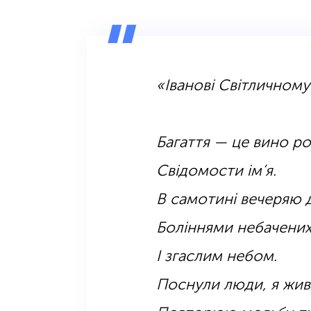
«Іванові Світличному
Багаття — це вино ро
Свідомости ім’я.
В самотині вечеряю 
Боліннями небачени
І згаслим небом.
Поснули люди, я жив