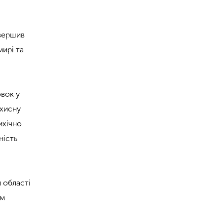
авершив
мирі та
овок у
ахисну
ихічно
ність
й області
ем