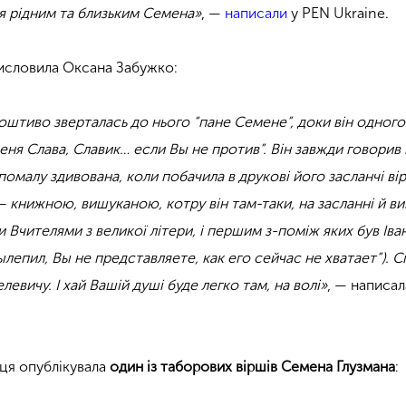
я рідним та близьким Семена»
, —
написали
у PEN Ukraine.
висловила Оксана Забужко:
оштиво зверталась до нього “пане Семене”, доки він одного
меня Слава, Славик… если Вы не против”. Він завжди говорив
епомалу здивована, коли побачила в друкові його засланчі вір
 книжною, вишуканою, котру він там-таки, на засланні й ви
и Вчителями з великої літери, і першим з-поміж яких був Іва
ылепил, Вы не представляете, как его сейчас не хватает”). С
евичу. І хай Вашій душі буде легко там, на волі»
, — написал
ця опублікувала
один із таборових віршів Семена Глузмана
: