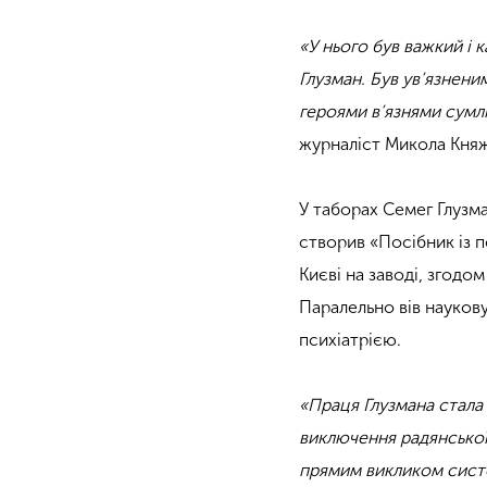
«У нього був важкий і 
Глузман. Був ув’язнен
героями в’язнями сумлі
журналіст Микола Княж
У таборах Семег Глузма
створив «Посібник із п
Києві на заводі, згодом
Паралельно вів наукову
психіатрією.
«Праця Глузмана стала 
виключення радянської 
прямим викликом систе