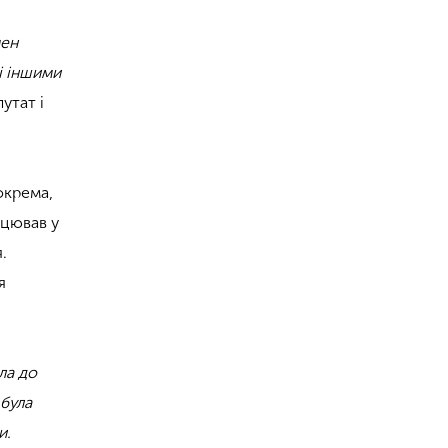
мен
і іншими
утат і
окрема,
ацював у
.
я
ла до
 була
и.