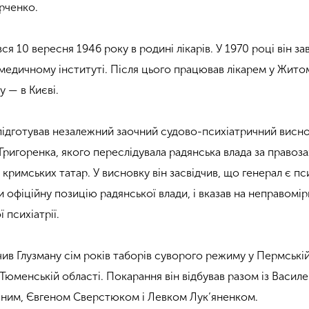
арченко.
я 10 вересня 1946 року в родині лікарів. У 1970 році він з
 медичному інституті. Після цього працював лікарем у Жито
у — в Києві.
 підготував незалежний заочний судово-психіатричний висн
Григоренка, якого переслідувала радянська влада за правоз
у кримських татар. У висновку він засвідчив, що генерал є пс
офіційну позицію радянської влади, і вказав на неправомір
 психіатрії.
чив Глузману сім років таборів суворого режиму у Пермські
 Тюменській області. Покарання він відбував разом із Васил
чним, Євгеном Сверстюком і Левком Лук’яненком.