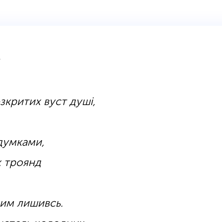
зкритих вуст душі,
думками,
х троянд
им лишивсь.