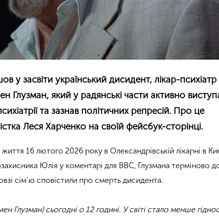
йшов у засвіти український дисидент, лікар-психіатр 
н Глузман, який у радянські части активно виступ
сихіатрії та зазнав політичних репресій. Про це
стка Леся Харченко на своїй фейсбук-сторінці.
 життя 16 лютого 2026 року в Олександрівській лікарні в Киє
захисника Юлія у коментарі для BBC, Глузмана терміново д
овзі сім’ю сповістили про смерть дисидента.
н Глузман) сьогодні о 12 годині. У світі стало менше гідност