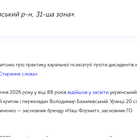
ський р-н, 31-ша зона»
.
итомо про практику каральної психіатрії проти дисидентів
Стирання слова»
.
ічня 2026 року у віці 88 років
відійшов у засвіти
український
й критик і перекладач Володимир Базилевський. Уранці 20 с
иченко — засновник бренду «Наш Формат», засновник ГО