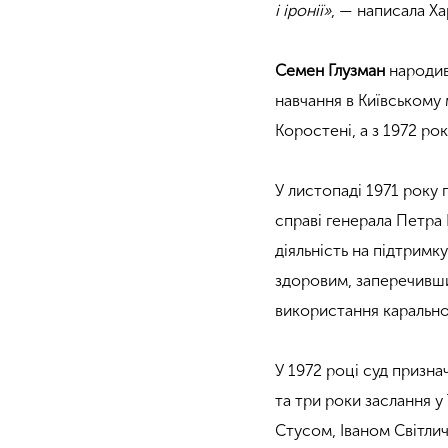
і іронії»
, — написала Х
Семен Глузман
народивс
навчання в Київському
Коростені, а з 1972 рок
У листопаді 1971 року
справі генерала Петра 
діяльність на підтримк
здоровим, заперечивши 
використання каральної
У 1972 році суд призна
та три роки заслання у
Стусом, Іваном Світли