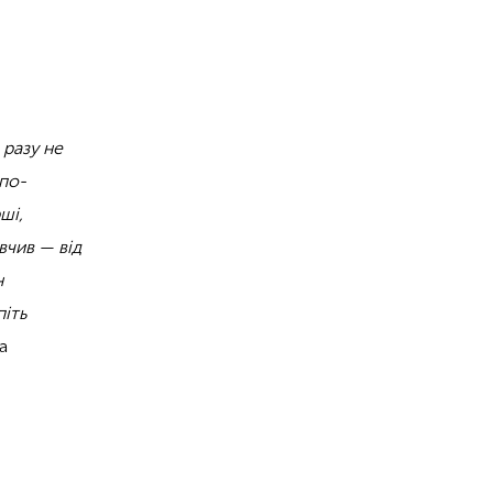
 разу не
 по-
ші,
вчив — від
н
піть
а