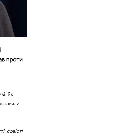
і
ав проти
ві. Як
оставили
і, совісті