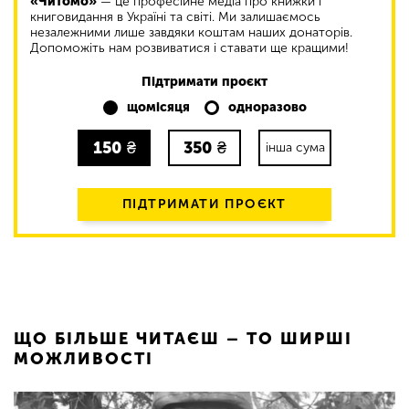
«Читомо»
— це професійне медіа про книжки і
книговидання в Україні та світі. Ми залишаємось
незалежними лише завдяки коштам наших донаторів.
Допоможіть нам розвиватися і ставати ще кращими!
Підтримати проєкт
щомісяця
одноразово
150
₴
350
₴
інша сума
ПІДТРИМАТИ ПРОЄКТ
ЩО БІЛЬШЕ ЧИТАЄШ – ТО ШИРШІ
МОЖЛИВОСТІ