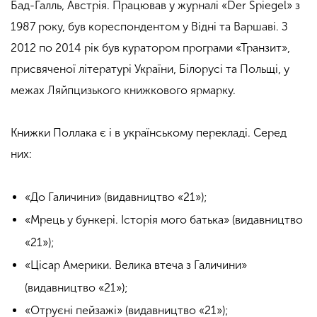
Бад-Галль, Австрія. Працював у журналі «Der Spiegel» з
1987 року, був кореспондентом у Відні та Варшаві. З
2012 по 2014 рік був куратором програми «Транзит»,
присвяченої літературі України, Білорусі та Польщі, у
межах Ляйпцизького книжкового ярмарку.
Книжки Поллака є і в українському перекладі. Серед
них:
«До Галичини» (видавництво «21»);
«Мрець у бункері. Історія мого батька» (видавництво
«21»);
«Цісар Америки. Велика втеча з Галичини»
(видавництво «21»);
«Отруєні пейзажі» (видавництво «21»);