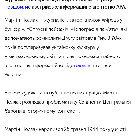
повідомляє
австрійське інформаційне агентство АРА.
Мартін Поллак — журналіст, автор книжок «Мрець у
бункері», «Отруєні пейзажі», «Топографія памʼять», які
допомагають осмислити Другу світову війну. З 90-х
років популяризував українську культуру у
німецькомовному світі, а після повномасштабного
вторгнення інформаційно
відстоював
інтереси
України.
У своїх художніх та публіцистичних працях Мартін
Поллак розглядав проблематику Східної та Центральної
Європи в історичному контексті.
Мартін Поллак народився 25 травня 1944 року у місті