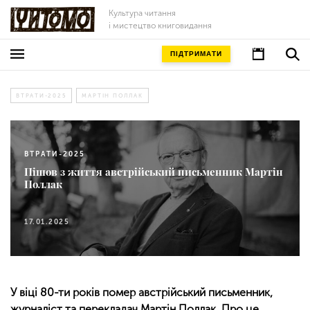
Культура читання
і мистецтво книговидання
ПІДТРИМАТИ
ВТРАТИ-2025
МАРТІН ПОЛЛАК
ВТРАТИ-2025
Пішов з життя австрійський письменник Мартін
Поллак
17.01.2025
У віці 80-ти років помер австрійський письменник,
журналіст та перекладач Мартін Поллак. Про це