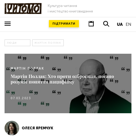
Культура читання
і мистецтво книговидання
ПІДТРИМАТИ
UA
EN
ЛЮДИ
МАРТІН ПОЛЛАК
МАРТІН ПОЛЛАК
Мартін Поллак: Хто проти озброєння, погано
розуміє поняття пацифізму
07.03.2023
ОЛЕСЯ ЯРЕМЧУК