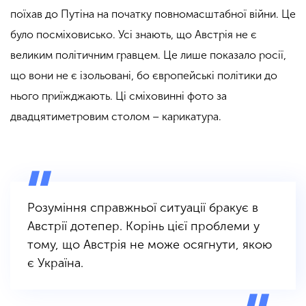
поїхав до Путіна на початку повномасштабної війни. Це
було посміховисько. Усі знають, що Австрія не є
великим політичним гравцем. Це лише показало росії,
що вони не є ізольовані, бо європейські політики до
нього приїжджають. Ці сміховинні фото за
двадцятиметровим столом – карикатура.
Розуміння справжньої ситуації бракує в
Австрії дотепер. Корінь цієї проблеми у
тому, що Австрія не може осягнути, якою
є Україна.