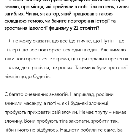
землю, про місця, які прийняли в собі тіла сотень, тисяч
загиблих. Чи ви, як автор, який працював з такою
складною темою, чи бачите повторення історії та
зростання ідеології фашизму у 21 столітті?
– Я не можу сказати, що все ідентичне, що Путін – це
Гітлер і що все повторюється один в один. Але чимало
таки повторюється. Зокрема, ці територіальні претензії
– «там, де є росіяни, це росія». Такими ж були претензії
німців щодо Судетів.
Є багато очевидних аналогій. Наприклад, росіяни
вчинили масакру, а потім, як і будь-які злочинці,
пробують приховати свій злочин. Немає трупу – немає
злочину. Вони пробують тіла закопати, зробити так,
ніби нічого не відбулось. Нацисти робили те саме. Ба