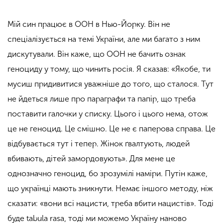
Мій син працює в ООН в Нью-Йорку. Він не
спеціалізується на темі України, але ми багато з ним
дискутували. Він каже, що ООН не бачить ознак
геноциду у тому, що чинить росія. Я сказав: «Якобе, ти
мусиш придивитися уважніше до того, що сталося. Тут
не йдеться лише про параграфи та папір, що треба
поставити галочки у списку. Цього і цього нема, отож
це не геноцид. Це смішно. Це не є паперова справа. Це
відбувається тут і тепер. Жінок ґвалтують, людей
вбивають, дітей замордовують».
Для мене це
однозначно геноцид, бо зрозумілі наміри. Путін каже,
що українці мають зникнути.
Немає іншого методу, ніж
сказати: «вони всі нацисти, треба вбити нацистів». Тоді
буде tabula rasa, тоді ми можемо Україну наново