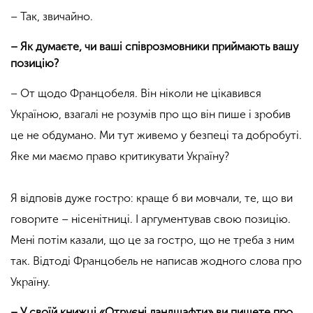
– Так, звичайно.
– Як думаєте, чи ваші співрозмовники приймають вашу
позицію?
– От щодо Францобеля. Він ніколи не цікавився
Україною, взагалі не розумів про що він пише і зробив
це не обдумано. Ми тут живемо у безпеці та добробуті.
Яке ми маємо право критикувати Україну?
Я відповів дуже гостро: краще б ви мовчали, те, що ви
говорите – нісенітниці. І аргументував свою позицію.
Мені потім казали, що це за гостро, що не треба з ним
так. Відтоді Францобель не написав жодного слова про
Україну.
– У своїй книжці «Отруєні ландшафти» ви пишете про