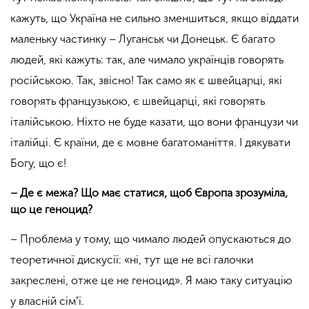
кажуть, що Україна не сильно зменшиться, якщо віддати
маленьку частинку – Луганськ чи Донецьк. Є багато
людей, які кажуть: так, але чимало українців говорять
російською. Так, звісно! Так само як є швейцарці, які
говорять французькою, є швейцарці, які говорять
італійською. Ніхто не буде казати, що вони французи чи
італійці. Є країни, де є мовне багатоманіття. І дякувати
Богу, що є!
– Де є межа? Що має статися, щоб Європа зрозуміла,
що це геноцид?
– Проблема у тому, що чимало людей опускаються до
теоретичної дискусії: «ні, тут ще не всі галочки
закреслені, отже це не геноцид».
Я маю таку ситуацію
у власній сімʼї.