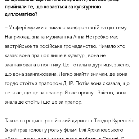
прийняли те, що ховається за культурною
дипломатією?
– У сфері музики є чимало конфронтацій на цю тему.
Наприклад, знана музикантка Анна Нетребко має
австрійське та російське громадянство. Чимало хто
казав: вона працює лише в культурі, вона не
заангажована в політику. Це тотальна дурниця, звісно,
що вона заангажована. Легко знайти знимки, де вона
гордо стоїть з прапором ДНР. Потім вона сказала, що
не знає, що це за прапор. Я вас прошу… Звісно, вона
знала де стоїть і що це за прапор.
Також є грецько-російський диригент Теодор Курентзіс
(який грав головну роль у фільмі Іллі Хржановського