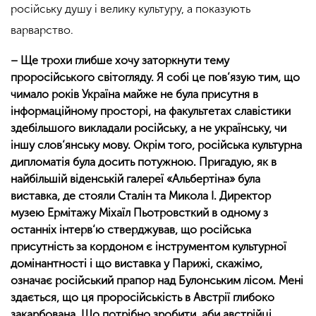
російську душу і велику культуру, а показують
варварство.
– Ще трохи глибше хочу заторкнути тему
проросійського світогляду. Я собі це пов’язую тим, що
чимало років Україна майже не була присутня в
інформаційному просторі, на факультетах славістики
здебільшого викладали російську, а не українську, чи
іншу слов‘янську мову. Окрім того, російська культурна
дипломатія була досить потужною. Пригадую, як в
найбільшій віденській галереї «Альбертіна» була
виставка, де стояли Сталін та Микола І. Директор
музею Ермітажу Міхаїл Пьотровсткий в одному з
останніх інтерв‘ю стверджував, що російська
присутність за кордоном є інструментом культурної
домінантності і що виставка у Парижі, скажімо,
означає російський прапор над Булонським лісом. Мені
здається, що ця проросійськість в Австрії глибоко
закарбована. Що потрібно зробити, аби австрійці