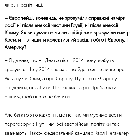
якісь нісенітниці.
– Європейці, вочевидь, не зрозуміли справжні наміри
росії ні після анексії частини Грузії, ні після анексії
Криму. Як ви думаєте, чи австрійці вже зрозуміли намір
Кремля – знищити колективний захід, тобто і Європу, і
Америку?
– Я думаю, що ні. Дехто після 2014 року, мабуть,
зрозумів. Ще у 2014 я казав, що йдеться не лише про
Україну чи Крим, а про Європу. Путін хоче Європу
розділити, ослабити. Це очевидна річ. Треба бути
сліпим, щоб цього не бачити.
Але багато хто каже: ні, це не так, ми мусимо вести
переговори з Путіним. Усі австрійські політики так
вважають. Також федеральний канцлер Карл Негаммер