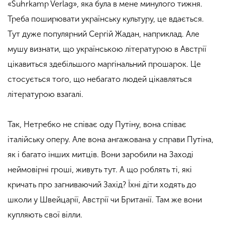
«Suhrkamp Verlag», яка була в мене минулого тижня.
Треба поширювати українську культуру, це вдається.
Тут дуже популярний Сергій Жадан, наприклад. Але
мушу визнати, що українською літературою в Австрії
цікавиться здебільшого маргінальний прошарок. Це
стосується того, що небагато людей цікавляться
літературою взагалі.
Так, Нетребко не співає оду Путіну, вона співає
італійську оперу. Але вона ангажована у справи Путіна,
як і багато інших митців. Вони заробили на Заході
неймовірні гроші, живуть тут. А що роблять ті, які
кричать про загниваючий Захід? Їхні діти ходять до
школи у Швейцарії, Австрії чи Британії. Там же вони
купляють свої вілли.