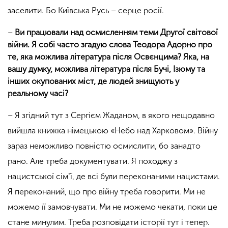
заселити. Бо Київська Русь – серце росії.
–
Ви працювали над осмисленням теми Другої світової
війни. Я собі часто згадую слова Теодора Адорно про
те, яка можлива література після Освєнцима? Яка, на
вашу думку, можлива література після Бучі, Ізюму та
інших окупованих міст, де людей знищують у
реальному часі?
– Я згідний тут з Сергієм Жаданом, в якого нещодавно
вийшла книжка німецькою «Небо над Харковом». Війну
зараз неможливо повністю осмислити, бо занадто
рано. Але треба документувати. Я походжу з
нацистської сімʼї, де всі були переконаними нацистами.
Я переконаний, що про війну треба говорити. Ми не
можемо її замовчувати.
Ми не можемо чекати, поки це
стане минулим. Треба розповідати історії тут і тепер.