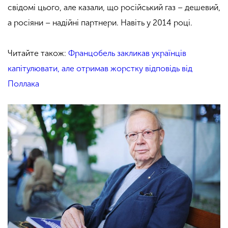
свідомі цього, але казали, що російський газ – дешевий,
а росіяни – надійні партнери. Навіть у 2014 році.
Читайте також:
Францобель закликав українців
капітулювати, але отримав жорстку відповідь від
Поллака