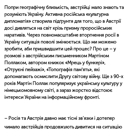
Попри географічну близькість, австрійці мало знають та
розуміють Україну. Активна російська «культурна
дипломатія» створила підґрунтя для того, що в Австрії
досі дивляться на світ крізь призму проросійських
наративів. Через повномасштабне вторгнення росії в
Україну ситуація поволі змінюється. Що ми можемо
зробити, аби пришвидшити цей процес? Про це – у
розмові з австрійським письменником Мартіном
Поллаком, автором книжок «Мрець у бункері»,
«Отруєні пейзажі», «Топографія памʼять», які
допомагають осмислити Другу світову війну. Ще з 90-х
років Мартін Поллак популяризує українську культуру у
німецькомовному світі, а зараз жорстко відстоює
інтереси України на інформаційному фронті.
– Росія та Австрія давно має тісні зв‘язки і дотепер
чимало австрійців продовжують дивитися на ситуацію