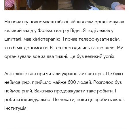
На початку повномасштабної війни я сам організовував
великий захід у Фолькстеатр у Відні. Я тоді лежав у
шпиталі, мав хіміотерапію
. І почав телефонувати всім,
хто б міг допомогти. В театрі згодились на цю ідею. Ми
організували все за два тижні. Це був великий успіх.
Австрійські автори читали українських авторів. Це було
неймовірно, прийшло майже 600 людей. Розголос був
неймовірний. Важливо продовжувати таке робити. І
робити індивідуально. Не чекати, поки це зробить якась
інституція.