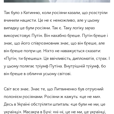
Так було з Катинню, коли росіяни казали, що розстріли
вчинили нацисти. Це не є неможливо, але у цьому
випадку це були росіяни. Так є. Таку логіку зараз
використовує Путін. Він нахабно бреше.
Путін бреше і
знає, що його співрозмовник знає, що він бреше, але
він бреше попри це. Ніхто не наважується сказати:
«Путін, ти брешеш».
Це ввічливість, дипломатія, страх. І
у цьому полягає тріумф Путіна. Внутрішній тріумф, бо
він бреше в обличчя усьому світові.
Світ все знає. Знає те, що Литвиненко був отруєний
полонієм росіянами. Росіяни ж кажуть: «це не ми».
Десь в Україні обстріляти шпиталь: «це були не ми, це
українці». Масакра в Бучі: «ні-ні, це не ми, це українці,