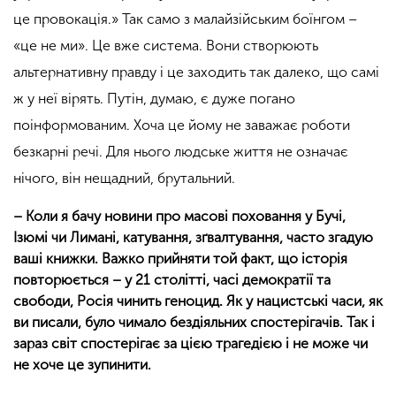
це провокація.» Так само з малайзійським боїнгом –
«це не ми». Це вже система.
Вони створюють
альтернативну правду і це заходить так далеко, що самі
ж у неї вірять
. Путін, думаю, є дуже погано
поінформованим. Хоча це йому не заважає роботи
безкарні речі. Для нього людське життя не означає
нічого, він нещадний, брутальний.
– Коли я бачу новини про масові поховання у Бучі,
Ізюмі чи Лимані, катування, зґвалтування, часто згадую
ваші книжки. Важко прийняти той факт, що історія
повторюється – у 21 столітті, часі демократії та
свободи, Росія чинить геноцид. Як у нацистські часи, як
ви писали, було чимало бездіяльних спостерігачів. Так і
зараз світ спостерігає за цією трагедією і не може чи
не хоче це зупинити.