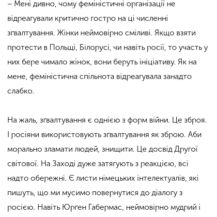
– Мені дивно, чому феміністичні організації не
відреагували критично гостро на ці численні
зґвалтування. Жінки неймовірно сміливі. Якщо взяти
протести в Польщі, Білорусі, чи навіть росії, то участь у
них бере чимало жінок, вони беруть ініціативу. Як на
мене, феміністична спільнота відреагувала занадто
слабко.
На жаль, зґвалтування є однією з форм війни. Це зброя.
І росіяни використовують зґвалтування як зброю. Аби
морально зламати людей, знищити. Це досвід Другої
світової.
На Заході дуже затягують з реакцією, всі
надто обережні
. Є листи німецьких інтелектуалів, які
пишуть, що ми мусимо повернутися до діалогу з
росією. Навіть Юрґен Габермас, неймовірно мудрий і