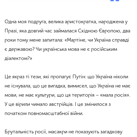
Одна моя подруга, велика аристократка, народжена у
Празі, яка довгий час займалася Східною Європою, два
роки тому мене запитала: «Мартіне, чи Україна справді
є державою? Чи українська мова не є російським
діалектом?»
Це якраз ті тези, які пропагує Путін: що Україна ніколи
не існувала, що це вигадка, вимисел, що Україна не має
мови, не має культури, що ця територія – «мала росія».
У це вірили чимало австрійців. І це змінилося з
початком повномасштабної війни.
Брутальність росії, масакри не показують загадкову