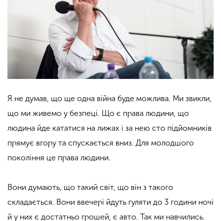
Я не думав, що ще одна війна буде можлива. Ми звикли,
що ми живемо у безпеці. Що є права людини, що
людина йде кататися на лижах і за нею сто підйомників
прямує вгору та спускається вниз. Для молодшого
покоління це права людини.
Вони думають, що такий світ, що він з такого
складається. Вони ввечері йдуть гуляти до 3 години ночі
й у них є достатньо грошей, є авто. Так ми навчились.