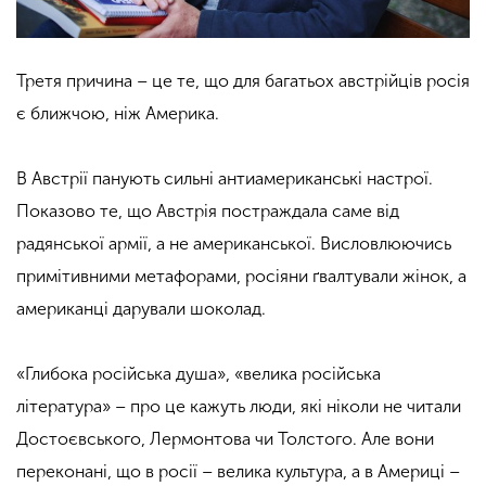
Третя причина – це те, що для багатьох австрійців росія
є ближчою, ніж Америка.
В Австрії панують сильні антиамериканські настрої.
Показово те, що Австрія постраждала саме від
радянської армії, а не американської. Висловлюючись
примітивними метафорами, росіяни ґвалтували жінок, а
американці дарували шоколад.
«Глибока російська душа», «велика російська
література» – про це кажуть люди, які ніколи не читали
Достоєвського, Лермонтова чи Толстого
. Але вони
переконані, що в росії – велика культура, а в Америці –