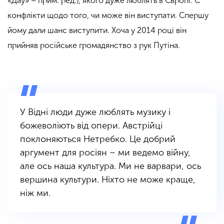
«Дау» – прим. ред.), якого дуже люблять в Європі. Є
конфлікти щодо того, чи може він виступати. Спершу
йому дали шанс виступити. Хоча у 2014 році він
прийняв російське громадянство з рук Путіна.
У Відні люди дуже люблять музику і
божеволіють від опери. Австрійці
поклоняються Нетребко. Це добрий
аргумент для росіян – ми ведемо війну,
але ось наша культура. Ми не варвари, ось
вершина культури. Ніхто не може краще,
ніж ми.