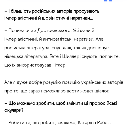
– І більшість російських авторів просувають
імперіалістичні й шовіністичні наративи…
– Починаючи з Достоєвського. Усі мали й
імперіалістичні, й антисемітські наративи. Але
російська література існує далі, так як досі існує
німецька література. Гете і Шиллер існують попри те,
що їх використовував Гітлер.
Але я дуже добре розумію позицію українських авторів
про те, що зараз неможливо вести жоден діалог.
– Що можемо зробити, щоб змінити ці проросійські
окуляри?
– Робити те, що робить, скажімо, Катаріна Рабе з