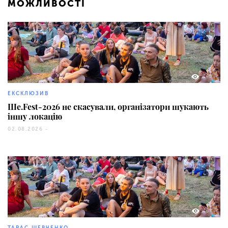
МОЖЛИВОСТІ
140
ЕКСКЛЮЗИВ
Ше.Fest-2026 не скасували, організатори шукають
іншу локацію
02.08.2026 -
167
ТАРАС ШЕВЧЕНКО