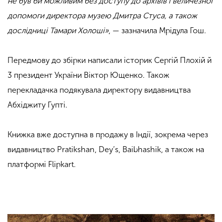
не був би можливим без доступу до архівів і величезної
допомоги директора музею Дмитра Стуса, а також
дослідниці Тамари Холоші»
, — зазначила Мрідула Гош.
Передмову до збірки написали історик Сергій Плохій й
3 президент України Віктор Ющенко. Також
перекладачка подякувала директору видавництва
Абхіджиту Гупті.
Книжка вже доступна в продажу в Індії, зокрема через
видавництво Pratikshan, Dey’s, Baibhashik, а також на
платформі Flipkart.