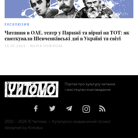
234
ЕКСКЛЮЗИВ
Читання в ОАЕ, театр у Парижі та вірші на ТОТ: як
святкували Шевченківські дні в Україні та світі
10.03.2026 -
МАРІЯ НОВІКОВА
Портал про культуру читання
і мистецтво книговидання
2010 – 2026 © Читомо — Культурно-видавничий проект
designed by Kotseba