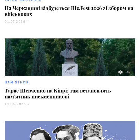
На Черкащині відбудеться Ше.Fest 2026 зі збором на
військових
01.07.2026 -
151
ПАМ'ЯТНИК
Тарас Шевченко на Кіпрі: там встановлять
пам’ятник письменникові
19.06.2026 -