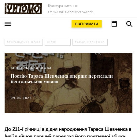
Культура читання
і мистецтво книговидання
ПІДТРИМАТИ
БЕНГАЛЬСЬКА МОВА
ІНДІЯ
ТАРАС ШЕВЧЕНКО
БЕНГАЛЬСЬКА МОВА
Поезію Тараса Шевченка вперше переклали
бенгальською мовою
09.03.2025
До 211-ї річниці від дня народження Тараса Шевченка в
Індії вийшов перший переклад його поетичної збірки