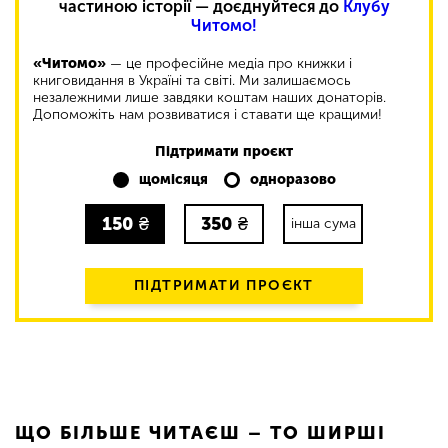
частиною історії — доєднуйтеся до
Клубу
Читомо!
«Читомо»
— це професійне медіа про книжки і
книговидання в Україні та світі. Ми залишаємось
незалежними лише завдяки коштам наших донаторів.
Допоможіть нам розвиватися і ставати ще кращими!
Підтримати проєкт
щомісяця
одноразово
150
₴
350
₴
інша сума
ПІДТРИМАТИ ПРОЄКТ
ЩО БІЛЬШЕ ЧИТАЄШ – ТО ШИРШІ