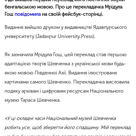
бенгальською мовою. Про це перекладачка Мрідула
Гош
повідомила
на своїй фейсбук-сторінці.
Видання вийшло друком у видавництві Ядавпурського
університету (Jadavpur University Press).
Як зазначила Мрідула Гош, цей переклад став першою
адаптацією творів Шевченка з української мови будь-
якою мовою Південної Азії. Видання ілюстроване
картинами самого Шевченко. Перекладачка висловила
подяку архівам і цифровим ресурсам Національного
музею Тараса Шевченка.
«У ці складні часи Національний музей Шевченка
робить усе, щоб зберегти його спадщину. Мій переклад