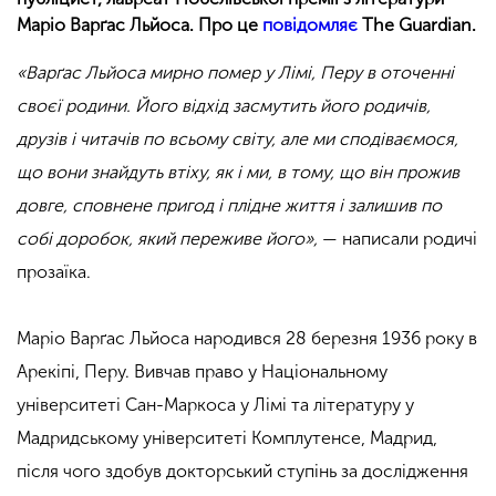
Маріо Варґас Льйоса. Про це
повідомляє
The Guardian.
«Варґас Льйоса мирно помер у Лімі, Перу в оточенні
своєї родини. Його відхід засмутить його родичів,
друзів і читачів по всьому світу, але ми сподіваємося,
що вони знайдуть втіху, як і ми, в тому, що він прожив
довге, сповнене пригод і плідне життя і залишив по
собі доробок, який переживе його»,
— написали родичі
прозаїка.
Маріо Варґас Льйоса народився 28 березня 1936 року в
Арекіпі, Перу. Вивчав право у Національному
університеті Сан-Маркоса у Лімі та літературу у
Мадридському університеті Комплутенсе, Мадрид,
після чого здобув докторський ступінь за дослідження