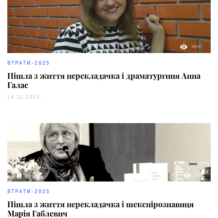
4647
ВТРАТИ-2025
Пішла з життя перекладачка і драматургиня Анна
Галас
14.12.2025 -
161
ВТРАТИ-2025
Пішла з життя перекладачка і шекспірознавиця
Марія Габлевич