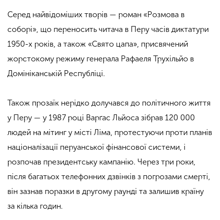
Серед найвідоміших творів — роман «Розмова в
соборі», що переносить читача в Перу часів диктатури
1950-х років, а також «Свято цапа», присвячений
жорстокому режиму генерала Рафаеля Трухільйо в
Домініканській Республіці.
Також прозаїк нерідко долучався до політичного життя
у Перу — у 1987 році Варґас Льйоса зібрав 120 000
людей на мітинг у місті Ліма, протестуючи проти планів
націоналізації перуанської фінансової системи, і
розпочав президентську кампанію. Через три роки,
після багатьох телефонних дзвінків з погрозами смерті,
він зазнав поразки в другому раунді та залишив країну
за кілька годин.