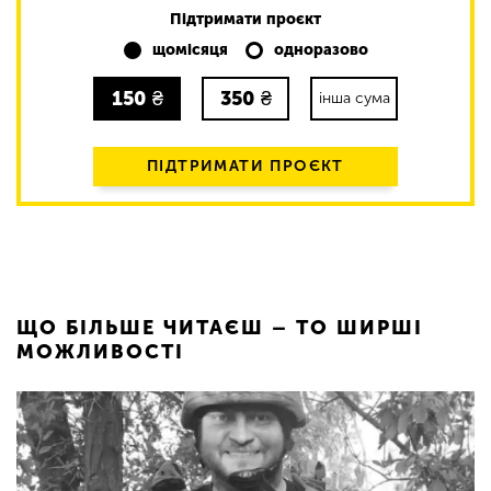
Підтримати проєкт
щомісяця
одноразово
150
₴
350
₴
інша сума
ПІДТРИМАТИ ПРОЄКТ
ЩО БІЛЬШЕ ЧИТАЄШ – ТО ШИРШІ
МОЖЛИВОСТІ