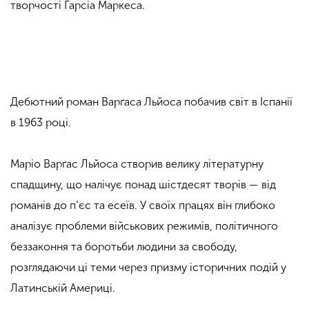
творчості Гарсіа Маркеса.
Дебютний роман Варґаса Льйоса побачив світ в Іспанії
в 1963 році.
Маріо Варґас Льйоса створив велику літературну
спадщину, що налічує понад шістдесят творів — від
романів до п’єс та есеїв. У своїх працях він глибоко
аналізує проблеми військових режимів, політичного
беззаконня та боротьби людини за свободу,
розглядаючи ці теми через призму історичних подій у
Латинській Америці.