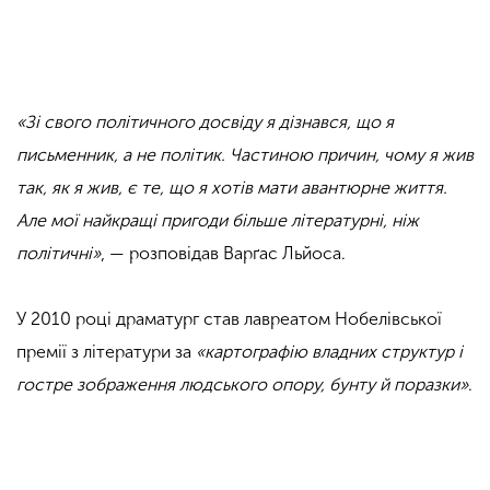
«Зі свого політичного досвіду я дізнався, що я
письменник, а не політик. Частиною причин, чому я жив
так, як я жив, є те, що я хотів мати авантюрне життя.
Але мої найкращі пригоди більше літературні, ніж
політичні»
, — розповідав Варґас Льйоса.
У 2010 році драматург став лавреатом Нобелівської
премії з літератури за
«картографію владних структур і
гостре зображення людського опору, бунту й поразки»
.