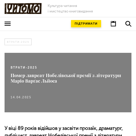
Культура читання
і мистецтво книговидання
ПІДТРИМАТИ
ВТРАТИ-2025
ВТРАТИ-2025
Помер лавреат Нобелівської премії з літератури
Маріо Варґас Льйоса
14.04.2025
У віці 89 років відійшов у засвіти прозаїк, драматург,
публіцист, лавреат Нобелівської премії з літератури