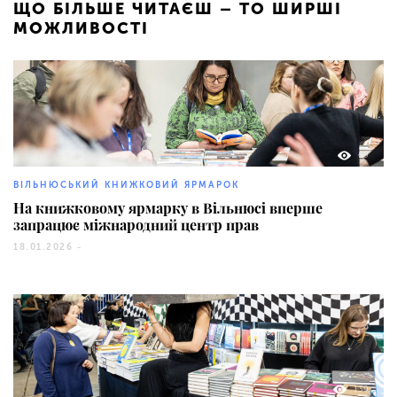
ЩО БІЛЬШЕ ЧИТАЄШ – ТО ШИРШІ
МОЖЛИВОСТІ
69
ВІЛЬНЮСЬКИЙ КНИЖКОВИЙ ЯРМАРОК
На книжковому ярмарку в Вільнюсі вперше
запрацює міжнародний центр прав
18.01.2026 -
139