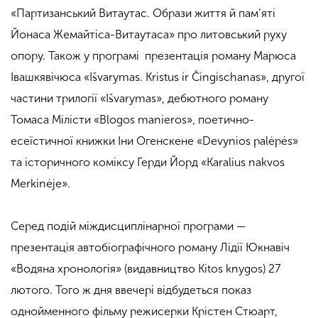
«Партизанський Витаутас. Образи життя й пам’яті
Йонаса Жемайтіса-Витаутаса» про литовський руху
опору. Також у програмі презентація роману Марюса
Івашкявічюса «Išvarymas. Kristus ir Čingischanas», другої
частини трилогії «Išvarymas», дебютного роману
Томаса Мілісти «Blogos manieros», поетично-
есеїстичної книжки Іни Огенскене «Devynios palėpės»
та історичного коміксу Герди Йорд «Karalius nakvos
Merkinėje».
Серед подій міждисциплінарної програми —
презентація автобіографічного роману Лідії Юкнавіч
«Водяна хронологія» (видавництво Kitos knygos) 27
лютого. Того ж дня ввечері відбудеться показ
однойменного фільму режисерки Крістен Стюарт,