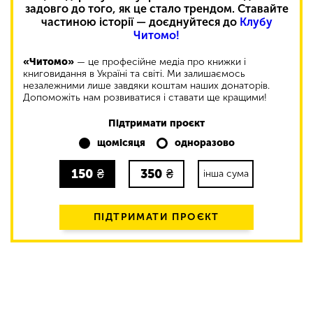
задовго до того, як це стало трендом. Ставайте
частиною історії — доєднуйтеся до
Клубу
Читомо!
«Читомо»
— це професійне медіа про книжки і
книговидання в Україні та світі. Ми залишаємось
незалежними лише завдяки коштам наших донаторів.
Допоможіть нам розвиватися і ставати ще кращими!
Підтримати проєкт
щомісяця
одноразово
150
₴
350
₴
інша сума
ПІДТРИМАТИ ПРОЄКТ