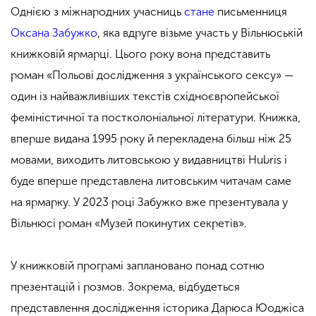
Однією з міжнародних учасниць
стане
письменниця
Оксана Забужко
, яка вдруге візьме участь у Вільнюській
книжковій ярмарці. Цього року вона представить
роман «Польові дослідження з українського сексу» —
один із найважливіших текстів східноєвропейської
феміністичної та постколоніальної літератури. Книжка,
вперше видана 1995 року й перекладена більш ніж 25
мовами, виходить литовською у видавництві Hubris і
буде вперше представлена литовським читачам саме
на ярмарку. У 2023 році Забужко вже презентувала у
Вільнюсі роман «Музей покинутих секретів».
У книжковій програмі заплановано понад сотню
презентацій і розмов. Зокрема, відбудеться
представлення дослідження історика Дарюса Юоджіса