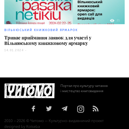
21
ВІЛЬНЮСЬКИЙ КНИЖКОВИЙ ЯРМАРОК
Триває приймання заявок для участі у
Вільнюському книжковому ярмарку
14.01.2024 -
Портал про культуру читання
і мистецтво книговидання
2010 – 2026 © Читомо — Культурно-видавничий проект
designed by Kotseba