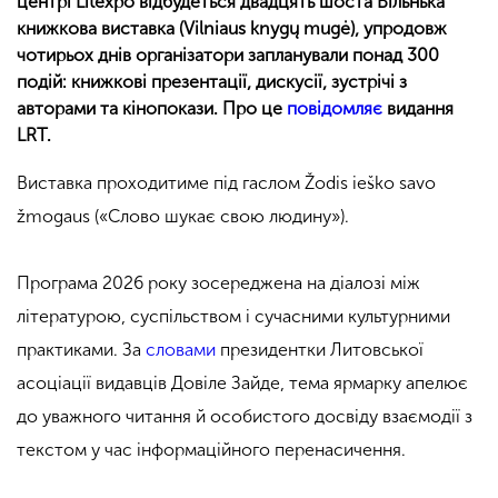
центрі Litexpo відбудеться двадцять шоста Вільнька
книжкова виставка (Vilniaus knygų mugė), упродовж
чотирьох днів організатори запланували понад 300
подій: книжкові презентації, дискусії, зустрічі з
авторами та кінопокази. Про це
повідомляє
видання
LRT.
Виставка проходитиме під гаслом Žodis ieško savo
žmogaus («Слово шукає свою людину»).
Програма 2026 року зосереджена на діалозі між
літературою, суспільством і сучасними культурними
практиками. За
словами
президентки Литовської
асоціації видавців Довіле Зайде, тема ярмарку апелює
до уважного читання й особистого досвіду взаємодії з
текстом у час інформаційного перенасичення.