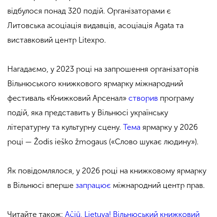
відбулося понад 320 подій. Організаторами є
Литовська асоціація видавців, асоціація Agata та
виставковий центр Litexpo.
Нагадаємо, у 2023 році на запрошення організаторів
Вільнюського книжкового ярмарку міжнародний
фестиваль «Книжковий Арсенал»
створив
програму
подій, яка представить у Вільнюсі українську
літературну та культурну сцену.
Тема
ярмарку у 2026
році — Žodis ieško žmogaus («Слово шукає людину»).
Як повідомлялося, у 2026 році на книжковому ярмарку
в Вільнюсі вперше
запрацює
міжнародний центр прав.
Читайте також:
Ačiū, Lietuva! Вільнюський книжковий