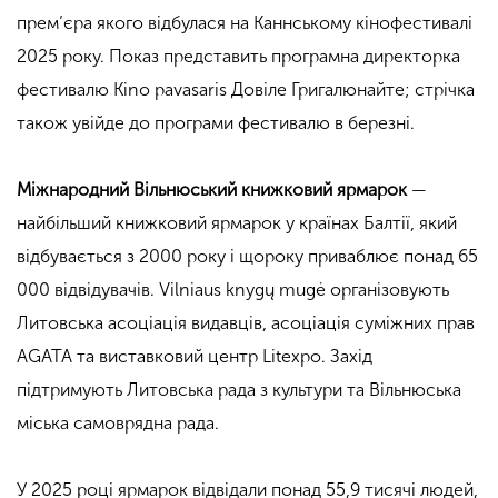
прем’єра якого відбулася на Каннському кінофестивалі
2025 року. Показ представить програмна директорка
фестивалю Kino pavasaris Довіле Григалюнайте; стрічка
також увійде до програми фестивалю в березні.
Міжнародний Вільнюський книжковий ярмарок
—
найбільший книжковий ярмарок у країнах Балтії, який
відбувається з 2000 року і щороку приваблює понад 65
000 відвідувачів. Vilniaus knygų mugė організовують
Литовська асоціація видавців, асоціація суміжних прав
AGATA та виставковий центр Litexpo. Захід
підтримують Литовська рада з культури та Вільнюська
міська самоврядна рада.
У 2025 році ярмарок відвідали понад 55,9 тисячі людей,