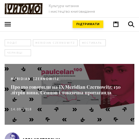
Культура читання
і мистецтво книговидання
ПІДТРИМАТИ
ПОДІЇ
MERIDIAN CZERNOWITZ
ФЕСТИВАЛЬ
ЧЕРНІВЦІ
MERIDIAN CZERNOWITZ
Про що говорили на IX Meridian Czernowitz: 150
літрів вина, Сенцов і токсична пропаганда
14.09.2018