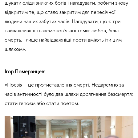
шукати сліди зниклих богів і нагадувати, робити знову
відкритим те, що стало закритим для пересічної
людини наших забутих часів. Нагадувати, що є три
найважливіші і взаємопов’язані теми: любов, біль і
смерть. І лише найвідважніші поети вміють іти цим
шляхом».
Ігор Померанцев:
«Поезія – це протиставлення смерті. Недаремно за
часів античності було два шляхи досягнення безсмертя:
стати героєм або стати поетом.