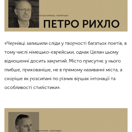
«Чернівці залишили сліди у творчості багатьох поетів, в
тому числі німецько-єврейськи, однак Целан цьому
відношенні досить закритий. Місто присутнє у нього
глибше, прихованіше, не в прямому називанні міста, а
скоріше як розсипані по різних віршах інтонації та
особливості стилістики».