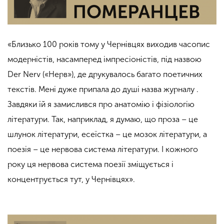
«Близько 100 років тому у Чернівцях виходив часопис
модерністів, насамперед імпресіоністів, під назвою
Der Nerv («Нерв»), де друкувалось багато поетичних
текстів. Мені дуже припала до душі назва журналу .
Завдяки їй я замислився про анатомію і фізіологію
літератури. Так, наприклад, я думаю, що проза – це
шлунок літератури, есеїстка – це мозок літератури, а
поезія – це нервова система літератури. І кожного
року ця нервова система поезії зміщується і
концентрується тут, у Чернівцях».