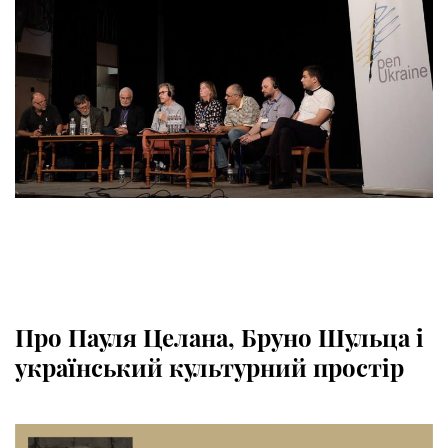
Про Пауля Целана, Бруно Шульца і
український культурний простір