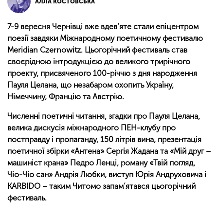
АЛЛА КОСТОВСЬКА
7-9 вересня Чернівці вже вдев’яте стали епіцентром
поезії завдяки Міжнародному поетичному фестивалю
Мeridian Czernowitz. Цьогорічний фестиваль став
своєрідною інтродукцією до великого трирічного
проекту, присвяченого 100-річчю з дня народження
Пауля Целана, що незабаром охопить Україну,
Німеччину, Францію та Австрію.
Численні поетичні читання, згадки про Пауля Целана,
велика дискусія міжнародного ПЕН-клубу про
постправду і пропаганду, 150 літрів вина, презентація
поетичної збірки
«
Антена
»
Сергія Жадана та
«
Мій друг –
машиніст крана
»
Педро Ленці, роману
«
Твій погляд,
Чіо-Чіо сан» Андрія Любки, виступ Юрія Андруховича і
KARBIDO – таким Читомо запам’ятався цьогорічний
фестиваль.