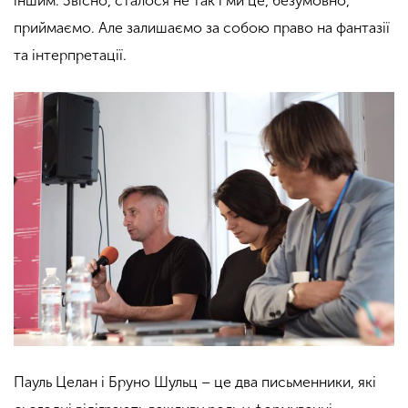
іншим. Звісно, сталося не так і ми це, безумовно,
приймаємо. Але залишаємо за собою право на фантазії
та інтерпретації.
Пауль Целан і Бруно Шульц – це два письменники, які