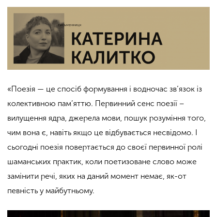
«Поезія — це спосіб формування і водночас зв’язок із
колективною пам’яттю. Первинний сенс поезії –
вилущення ядра, джерела мови, пошук розуміння того,
чим вона є, навіть якщо це відбувається несвідомо. І
сьогодні поезія повертається до своєї первинної ролі
шаманських практик, коли поетизоване слово може
замінити речі, яких на даний момент немає, як-от
певність у майбутньому.