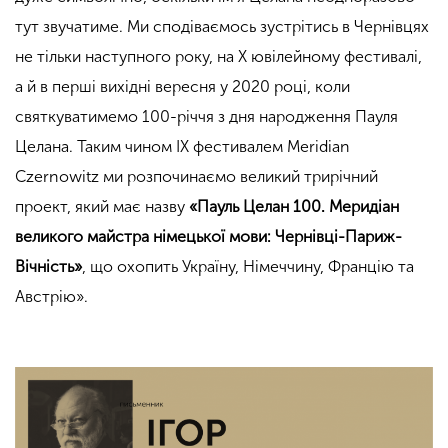
тут звучатиме. Ми сподіваємось зустрітись в Чернівцях
не тільки наступного року, на X ювілейному фестивалі,
а й в перші вихідні вересня у 2020 році, коли
святкуватимемо 100-річчя з дня народження Пауля
Целана. Таким чином IX фестивалем Meridian
Czernowitz ми розпочинаємо великий трирічний
проект, який має назву
«Пауль Целан 100. Меридіан
великого майстра німецької мови: Чернівці-Париж-
Вічність»
, що охопить Україну, Німеччину, Францію та
Австрію».