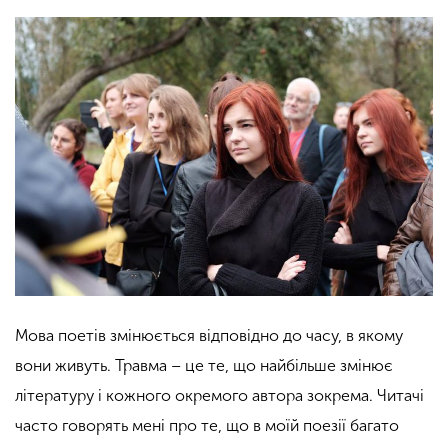
Мова поетів змінюється відповідно до часу, в якому
вони живуть. Травма – це те, що найбільше змінює
літературу і кожного окремого автора зокрема. Читачі
часто говорять мені про те, що в моїй поезії багато