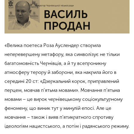
«Велика поетеса Роза Ауслендер створила
неперевершену метафору, яка символізує не тільки
багатомовність Чернівців, а й ту всепроникну
атмосферу терору й заборони, яка накрила його в
середині 20 ст: «Дзеркальний корок, приправлений
перцем, мовчав п’ятьма мовами». Мовчання п’ятьма
мовами – це вирок чернівецькому соціокультурному
феномену, що виник тут у минулій епосі. Але це
мовчання – також і вияв п’ятикратного спротиву
ідеологіям нацистського, а потім і радянського режиму.