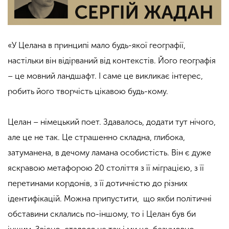
«У Целана в принципі мало будь-якої географії,
настільки він відірваний від контекстів. Його географія
– це мовний ландшафт. І саме це викликає інтерес,
робить його творчість цікавою будь-кому.
Целан – німецький поет. Здавалось, додати тут нічого,
але це не так. Це страшенно складна, глибока,
затуманена, в дечому ламана особистість. Він є дуже
яскравою метафорою 20 століття з її міграцією, з її
перетинами кордонів, з її дотичністю до різних
ідентифікацій. Можна припустити, що якби політичні
обставини склались по-іншому, то і Целан був би