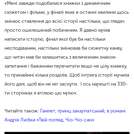
«Мені завжди подобалися книжки з динамічним
сюжетом і фільми, у фіналі яких в останні хвилини щось
змінює ставлення до всієї історії настільки, що глядач
просто ошелешений побаченим. Я давно мріяв
написати історію, фінал якої був би настільки
несподіваним, настільки змінював би сюжетну канву,
що читач мав би залишитись з величезним знаком
запитання і бажанням перечитати якщо не цілу книжку,
то принаймні кілька розділів. Щоб інтрига історії мучила
його далі, щоб він не міг заснути. І ось нарешті на 330-
ти сторінках я втілюю цю мрію».
Читайте також:
Гамлет, принц закарпатський, в романі
Андрія Любки «Твій погляд, Чіо-Чіо-сан»