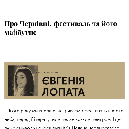
Про Чернівці, фестиваль та його
майбутнє
«Цього року ми вперше відкриваємо фестиваль просто
неба, перед Літературним целанівським центром. І це
дуже символічно, оскільки ім’я Целана неодноразово