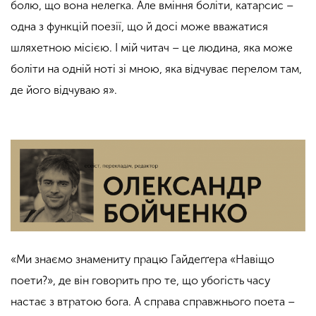
болю, що вона нелегка. Але вміння боліти, катарсис –
одна з функцій поезії, що й досі може вважатися
шляхетною місією. І мій читач – це людина, яка може
боліти на одній ноті зі мною, яка відчуває перелом там,
де його відчуваю я».
«Ми знаємо знамениту працю Гайдеґґера «Навіщо
поети?», де він говорить про те, що убогість часу
настає з втратою бога. А справа справжнього поета –