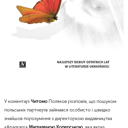
У коментарі
Читомо
Поляков розповів, що пошуком
польських партнерів займався особисто і швидко
знайшов порозуміння з директоркою видавництва
«Anagram»
Магдаленою Коперською
, яка якраз