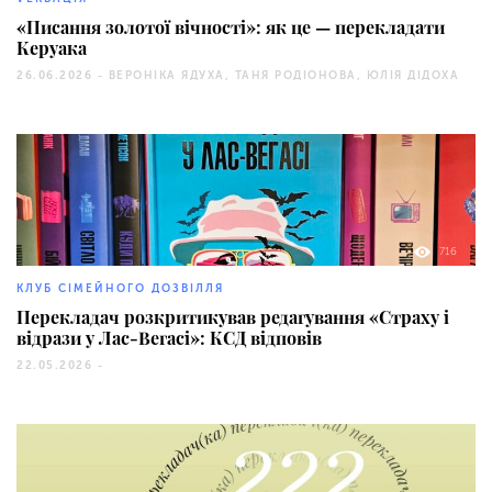
«Писання золотої вічності»: як це — перекладати
Керуака
26.06.2026 -
ВЕРОНІКА ЯДУХА, ТАНЯ РОДІОНОВА, ЮЛІЯ ДІДОХА
716
КЛУБ СІМЕЙНОГО ДОЗВІЛЛЯ
Перекладач розкритикував редагування «Страху і
відрази у Лас-Вегасі»: КСД відповів
22.05.2026 -