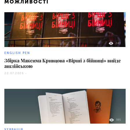
МОЖЛИВОСТІ
240
ENGLISH PEN
Збірка Максима Кривцова «Вірші з бійниці» вийде
англійською
22.07.2026 -
595
VERBАЦІЯ