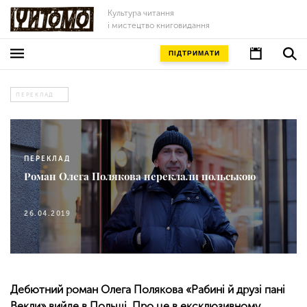
Культура читання
і мистецтво книговидання
ПІДТРИМАТИ
ПЕРЕКЛАД
ПЕРЕКЛАД
Роман Олега Полякова переклали польською
26.04.2019
Дебютний роман Олега Полякова «Рабині й друзі пані
Векли» вийде в Польщі. Про це в ексклюзивному