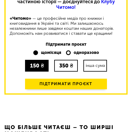
частиною історії — доєднуйтеся до
Клубу
Читомо!
«Читомо»
— це професійне медіа про книжки і
книговидання в Україні та світі. Ми залишаємось
незалежними лише завдяки коштам наших донаторів.
Допоможіть нам розвиватися і ставати ще кращими!
Підтримати проєкт
щомісяця
одноразово
150
₴
350
₴
інша сума
ПІДТРИМАТИ ПРОЄКТ
ЩО БІЛЬШЕ ЧИТАЄШ – ТО ШИРШІ