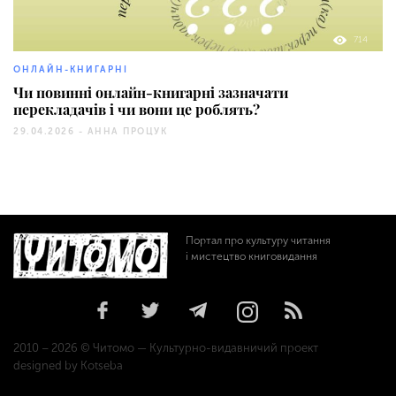
714
ОНЛАЙН-КНИГАРНІ
Чи повинні онлайн-книгарні зазначати
перекладачів і чи вони це роблять?
29.04.2026 -
АННА ПРОЦУК
Портал про культуру читання
і мистецтво книговидання
2010 – 2026 © Читомо — Культурно-видавничий проект
designed by Kotseba