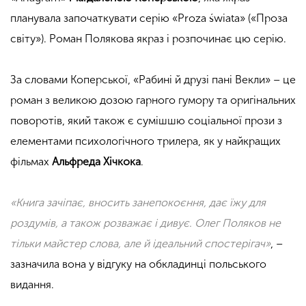
планувала започаткувати серію «Proza świata» («Проза
світу»). Роман Полякова якраз і розпочинає цю серію.
За словами Коперської, «Рабині й друзі пані Векли» – це
роман з великою дозою гарного гумору та оригінальних
поворотів, який також є сумішшю соціальної прози з
елементами психологічного трилера, як у найкращих
фільмах
Альфреда Хічкока
.
«Книга зачіпає, вносить занепокоєння, дає їжу для
роздумів, а також розважає і дивує. Олег Поляков не
тільки майстер слова, але й ідеальний спостерігач»
, –
зазначила вона у відгуку на обкладинці польського
видання.