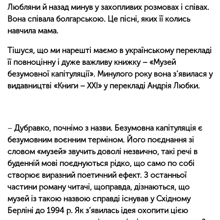
Любляни й назад минув у захопливих розмовах і співах.
Вона співала болгарською. Це пісні, яких її колись
навчила мама.
Тішуся, що ми нарешті маємо в українському перекладі
її повноцінну і дуже важливу книжку – «Музей
безумовної капітуляції». Минулого року вона з’явилася у
видавництві «Книги – ХХІ» у перекладі Андрія Любки.
–
Дубравко, почнімо з назви. Безумовна капітуляція є
безумовним воєнним терміном. Його поєднання зі
словом «музей» звучить доволі незвично, такі речі в
буденній мові поєднуються рідко, що само по собі
створює виразний поетичний ефект. З останньої
частини роману читачі, щоправда, дізнаються, що
музей із такою назвою справді існував у Східному
Берліні до 1994 р. Як з’явилась ідея охопити цією