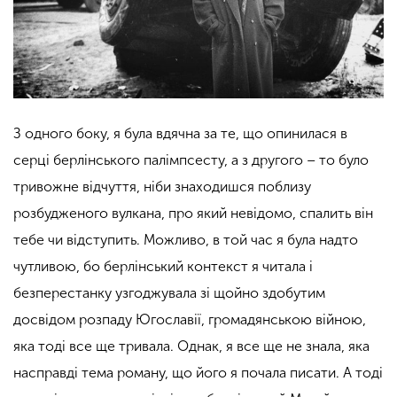
З одного боку, я була вдячна за те, що опинилася в
серці берлінського палімпсесту, а з другого – то було
тривожне відчуття, ніби знаходишся поблизу
розбудженого вулкана, про який невідомо, спалить він
тебе чи відступить. Можливо, в той час я була надто
чутливою, бо берлінський контекст я читала і
безперестанку узгоджувала зі щойно здобутим
досвідом розпаду Югославії, громадянською війною,
яка тоді все ще тривала.
Однак, я все ще не знала, яка
насправді тема роману, що його я почала писати. А тоді