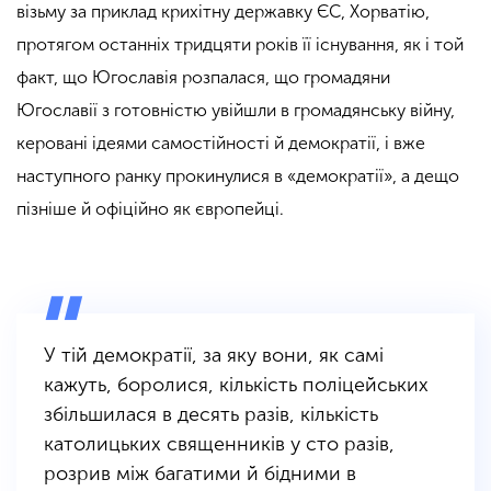
візьму за приклад крихітну державку ЄС, Хорватію,
протягом останніх тридцяти років її існування, як і той
факт, що Югославія розпалася, що громадяни
Югославії з готовністю увійшли в громадянську війну,
керовані ідеями самостійності й демократії, і вже
наступного ранку прокинулися в «демократії», а дещо
пізніше й офіційно як європейці.
У тій демократії, за яку вони, як самі
кажуть, боролися, кількість поліцейських
збільшилася в десять разів, кількість
католицьких священників у сто разів,
розрив між багатими й бідними в