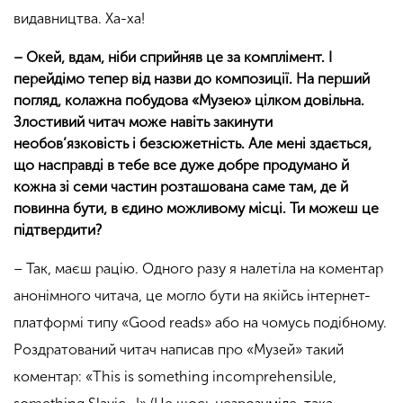
видавництва. Ха-ха!
– Окей, вдам, ніби сприйняв це за комплімент. І
перейдімо тепер від назви до композиції. На перший
погляд, колажна побудова «Музею» цілком довільна.
Злостивий читач може навіть закинути
необов’язковість і безсюжетність. Але мені здається,
що насправді в тебе все дуже добре продумано й
кожна зі семи частин розташована саме там, де й
повинна бути, в єдино можливому місці. Ти можеш це
підтвердити?
– Так, маєш рацію. Одного разу я налетіла на коментар
анонімного читача, це могло бути на якійсь інтернет-
платформі типу «Good reads» або на чомусь подібному.
Роздратований читач написав про «Музей» такий
коментар: «This is something incomprehensible,