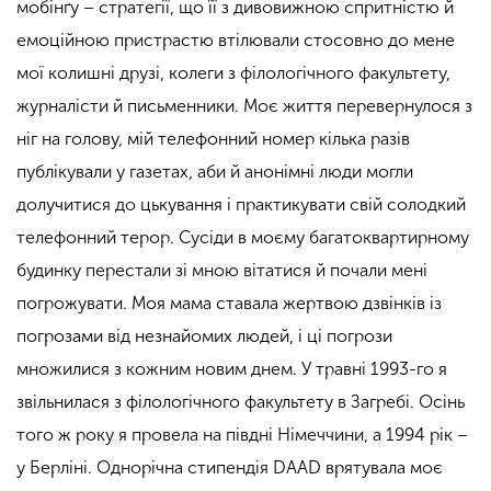
мобінґу – стратегії, що її з дивовижною спритністю й
емоційною пристрастю втілювали стосовно до мене
мої колишні друзі, колеги з філологічного факультету,
журналісти й письменники. Моє життя перевернулося з
ніг на голову, мій телефонний номер кілька разів
публікували у газетах, аби й анонімні люди могли
долучитися до цькування і практикувати свій солодкий
телефонний терор. Сусіди в моєму багатоквартирному
будинку перестали зі мною вітатися й почали мені
погрожувати. Моя мама ставала жертвою дзвінків із
погрозами від незнайомих людей, і ці погрози
множилися з кожним новим днем. У травні 1993-го я
звільнилася з філологічного факультету в Загребі. Осінь
того ж року я провела на півдні Німеччини, а 1994 рік –
у Берліні. Однорічна стипендія DAAD врятувала моє