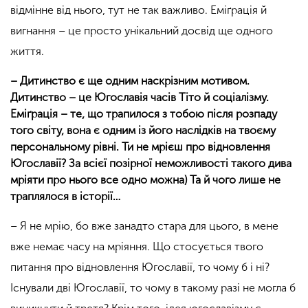
відмінне від нього, тут не так важливо. Еміґрація й
вигнання – це просто унікальний досвід ще одного
життя.
– Дитинство є ще одним наскрізним мотивом.
Дитинство – це Югославія часів Тіто й соціалізму.
Еміґрація – те, що трапилося з тобою після розпаду
того світу, вона є одним із його наслідків на твоєму
персональному рівні. Ти не мрієш про відновлення
Югославії? За всієї позірної неможливості такого дива
мріяти про нього все одно можна) Та й чого лише не
траплялося в історії…
– Я не мрію, бо вже занадто стара для цього, в мене
вже немає часу на мріяння. Що стосується твого
питання про відновлення Югославії, то чому б і ні?
Існували дві Югославії, то чому в такому разі не могла б