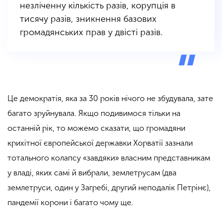
незліченну кількість разів, корупція в
тисячу разів, зникнення базових
громадянських прав у двісті разів.
Це демократія, яка за 30 років нічого не збудувала, зате
багато зруйнувала. Якщо подивимося тільки на
останній рік, то можемо сказати, що громадяни
крихітної європейської державки Хорватії зазнали
тотального колапсу «завдяки» власним представникам
у владі, яких самі й вибрали, землетрусам (два
землетруси, один у Загребі, другий неподалік Петрінє),
пандемії корони і багато чому ще.