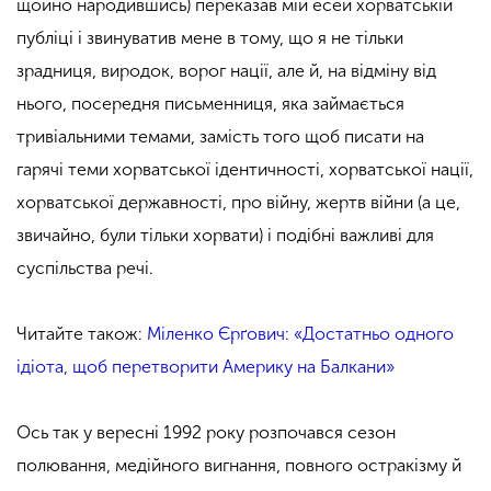
щойно народившись) переказав мій есей хорватській
публіці і звинуватив мене в тому, що я не тільки
зрадниця, виродок, ворог нації, але й, на відміну від
нього, посередня письменниця, яка займається
тривіальними темами, замість того щоб писати на
гарячі теми хорватської ідентичності, хорватської нації,
хорватської державності, про війну, жертв війни (а це,
звичайно, були тільки хорвати) і подібні важливі для
суспільства речі.
Читайте також:
Міленко Єрґович: «Достатньо одного
ідіота, щоб перетворити Америку на Балкани»
Ось так у вересні 1992 року розпочався сезон
полювання, медійного вигнання, повного остракізму й