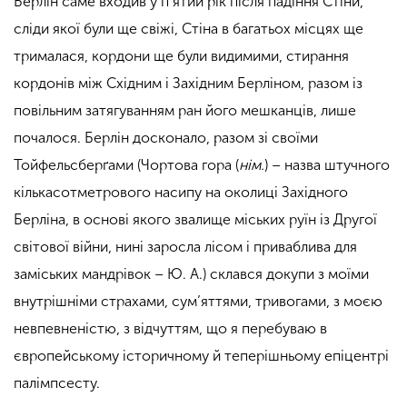
Берлін саме входив у п’ятий рік після падіння Стіни,
сліди якої були ще свіжі, Стіна в багатьох місцях ще
трималася, кордони ще були видимими, стирання
кордонів між Східним і Західним Берліном, разом із
повільним затягуванням ран його мешканців, лише
почалося. Берлін досконало, разом зі своїми
Тойфельсберґами (Чортова гора (
нім.
) – назва штучного
кількасотметрового насипу на околиці Західного
Берліна, в основі якого звалище міських руїн із Другої
світової війни, нині заросла лісом і приваблива для
заміських мандрівок – Ю. А.) склався докупи з моїми
внутрішніми страхами, сум’яттями, тривогами, з моєю
невпевненістю, з відчуттям, що я перебуваю в
європейському історичному й теперішньому епіцентрі
палімпсесту.