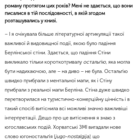
роману протягом цих років? Мені не здається, що вони
писалися в тій послідовності, в якій згодом
розташувались у книзі.
– І я очікувала більше літературної артикуляції такої
важливої й видовищної події, якою було падіння
Берлінської стіни. Здається, що падіння Стіни
викликало тільки короткотривалу
остальґію,
яка могла
бути надихаючою, але – на диво – не була. Остальґію
швидко прибрали з ментальної мапи, як і Стіну
прибрали з реальної мапи Берліна. Стіна дуже швидко
перетворилася на туристично-комерційну цінність і в
такий спосіб витіснила всі можливі значно важливіші
інтерпретації. Дещо про це витіснення я знаю з
югославських подій. Хорватські ЗМІ вигадали нове
слово югоностальґія (
jugo-nostalgija),
що