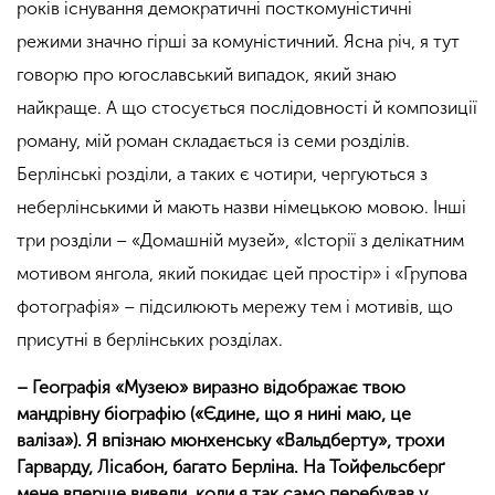
років існування демократичні посткомуністичні
режими значно гірші за комуністичний. Ясна річ, я тут
говорю про югославський випадок, який знаю
найкраще. А що стосується послідовності й композиції
роману, мій роман складається із семи розділів.
Берлінські розділи, а таких є чотири, чергуються з
неберлінськими й мають назви німецькою мовою. Інші
три розділи – «Домашній музей», «Історії з делікатним
мотивом янгола, який покидає цей простір» і «Групова
фотографія» – підсилюють мережу тем і мотивів, що
присутні в берлінських розділах.
– Географія «Музею» виразно відображає твою
мандрівну біографію («Єдине, що я нині маю, це
валіза»). Я впізнаю мюнхенську «Вальдберту», трохи
Гарварду, Лісабон, багато Берліна. На Тойфельсберґ
мене вперше вивели, коли я так само перебував у