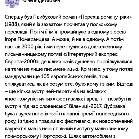
ЮРІЙ АНДРУХОВИЧ
Спершу був її вибуховий роман «Перехід роману-ріки»
(1988), який я із захватом прочитав у польському
перекладі. Потім її ім’я промайнуло в одному з есеїв
Ігоря Померанцева. А може, й не в одному. А потім
настав 2000 рік, і ми перетнулися в довжелезному
письменницькому потязі «Літературний експрес
Європа-2000», де кілька разів душевно поспілкувалися
на теми не лише письменницькі. Крім нас, у тому потязі
мандрували ще 105 європейських геніїв, тож
спілкуватись, як ви розумієте, було кому і з ким. Відтоді
– ще кілька зустрічей-перетинів на всіляких
«посткомуністичних» фестивалях і врешті – незабутня
зустріч під час словенської Вілениці-2017. Дубравка
була лауреаткою їхньої головної премії попереднього
року, і згідно з традицією фестивалю, як новоспечений
лауреат я мав із нею спільний виступ у мальовничому
приморському Порторожі. Шлях автомобілем з