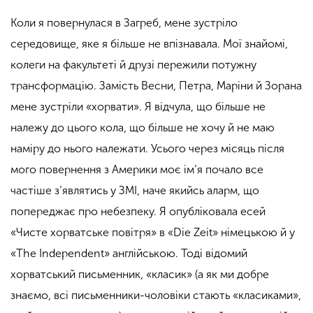
Коли я повернулася в Загреб, мене зустріло
середовище, яке я більше не впізнавала. Мої знайомі,
колеги на факультеті й друзі пережили потужну
трансформацію. Замість Весни, Петра, Маріни й Зорана
мене зустріли «хорвати». Я відчула, що більше не
належу до цього кола, що більше не хочу й не маю
наміру до нього належати. Усього через місяць після
мого повернення з Америки моє ім’я почало все
частіше з’являтись у ЗМІ, наче якийсь аларм, що
попереджає про небезпеку. Я опубліковала есей
«Чисте хорватське повітря» в «Die Zeit» німецькою й у
«The Independent» англійською. Тоді відомий
хорватський письменник, «класик» (а як ми добре
знаємо, всі письменники-чоловіки стають «класиками»,