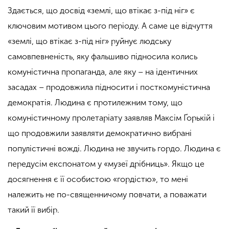
Здається, що досвід «землі, що втікає з-під ніг» є
ключовим мотивом цього періоду. А саме це відчуття
«землі, що втікає з-під ніг» руйнує людську
самовпевненість, яку фальшиво підносила колись
комуністична пропаганда, але яку – на ідентичних
засадах – продовжила підносити і посткомуністична
демократія. Людина є протилежним тому, що
комуністичному пролетаріату заявляв Максім Ґорькій і
що продовжили заявляти демократично вибрані
популістичні вожді. Людина не звучить гордо. Людина є
передусім експонатом у «музеї дрібниць». Якщо це
досягнення є її особистою «гордістю», то мені
належить не по-священничому повчати, а поважати
такий її вибір.