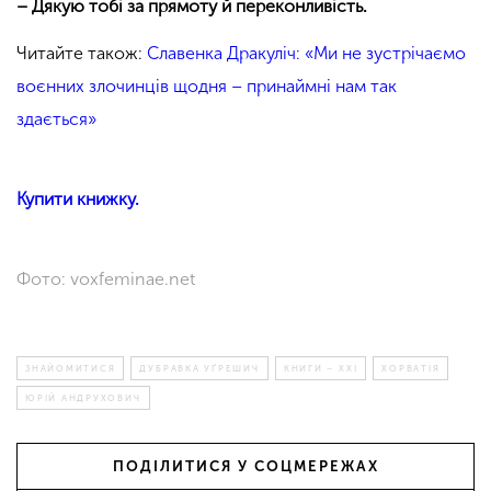
– Дякую тобі за прямоту й переконливість.
Читайте також:
Славенка Дракуліч: «Ми не зустрічаємо
воєнних злочинців щодня – принаймні нам так
здається»
Купити книжку.
Фото: voxfeminae.net
ЗНАЙОМИТИСЯ
ДУБРАВКА УҐРЕШИЧ
КНИГИ – ХХІ
ХОРВАТІЯ
ЮРІЙ АНДРУХОВИЧ
ПОДІЛИТИСЯ У СОЦМЕРЕЖАХ