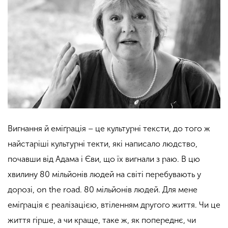
Вигнання й еміґрація – це культурні тексти, до того ж
найстаріші культурні текти, які написало людство,
почавши від Адама і Єви, що їх вигнали з раю. В цю
хвилину 80 мільйонів людей на світі перебувають у
дорозі, on the road. 80 мільйонів людей. Для мене
еміґрація є реалізацією, втіленням другого життя. Чи це
життя гірше, а чи краще, таке ж, як попереднє, чи