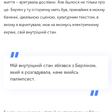
життя – врятувала дослівно. Але йшлося не тільки про
це. Берлін у ту історичну мить був, принаймні в моєму
баченні, ідеальною сценою, культурним текстом, в
якому я відчитувала, мов на якомусь електричному
екрані, свій внутрішній стан.
Мій внутрішній стан збігався з Берліном,
який я розгадувала, наче якийсь
палімпсест.