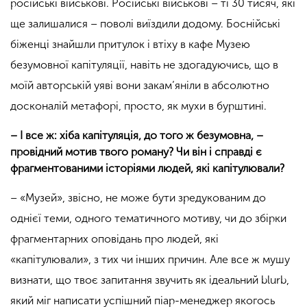
російські військові. Російські військові – ті 30 тисяч, які
ще залишалися – поволі виїздили додому. Боснійські
біженці знайшли притулок і втіху в кафе Музею
безумовної капітуляції, навіть не здогадуючись, що в
моїй авторській уяві вони закам’яніли в абсолютно
досконалій метафорі, просто, як мухи в бурштині.
– І все ж: хіба капітуляція, до того ж безумовна, –
провідний мотив твого роману? Чи він і справді є
фрагментованими історіями людей, які капітулювали?
– «Музей», звісно, не може бути зредукованим до
однієї теми, одного тематичного мотиву, чи до збірки
фрагментарних оповідань про людей, які
«капітулювали», з тих чи інших причин. Але все ж мушу
визнати, що твоє запитання звучить як ідеальний blurb,
який міг написати успішний піар-менеджер якогось