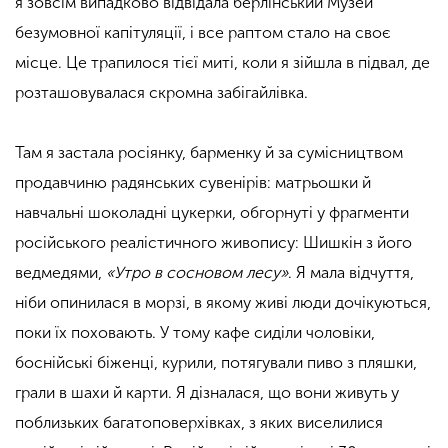
я зовсім випадково відвідала берлінський Музей
безумовної капітуляції, і все раптом стало на своє
місце. Це трапилося тієї миті, коли я зійшла в підвал, де
розташовувалася скромна забігайлівка.
Там я застала росіянку, барменку й за сумісництвом
продавчиню радянських сувенірів: матрьошки й
навчальні шоколадні цукерки, обгорнуті у фрагменти
російського реалістичного живопису: Шишкін з його
ведмедями,
«Утро в сосновом лесу»
. Я мала відчуття,
ніби опинилася в морзі, в якому живі люди дочікуються,
поки їх поховають. У тому кафе сиділи чоловіки,
боснійські біженці, курили, потягували пиво з пляшки,
грали в шахи й карти. Я дізналася, що вони живуть у
поблизьких багатоповерхівках, з яких виселилися