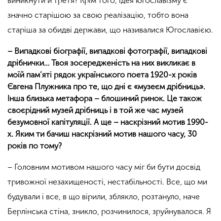
виникнути й третя? Крім того, ідея югославізму є
значно старішою за свою реалізацію, тобто вона
старіша за обидві держави, що називалися Югославією.
– Випадкові біографії, випадкові фотографії, випадкові
дрібнички… Твоя зосередженість на них викликає в
моїй пам’яті рядок українського поета 1920-х років
Євгена Плужника про те, що дні є «музеєм дрібниць».
Інша близька метафора – блошиний ринок. Це також
своєрідний музей дрібниць і в той же час музей
безумовної капітуляції. А ще – наскрізний мотив 1990-
х. Яким ти бачиш наскрізний мотив нашого часу, 30
років по тому?
– Головним мотивом нашого часу міг би бути досвід
тривожної незахищеності, нестабільності. Все, що ми
будували і все, в що вірили, зблякло, розтануло, наче
Берлінська стіна, зникло, розчинилося, зруйнувалося. Я