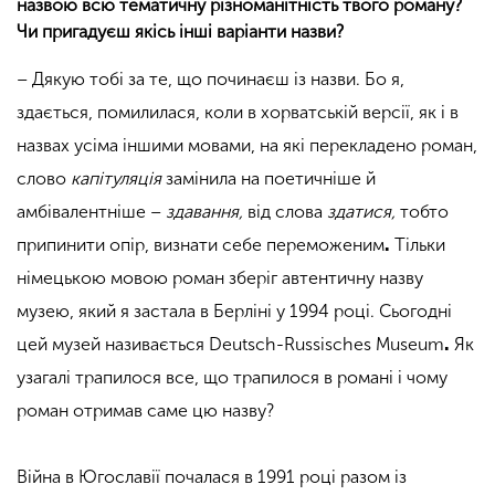
назвою всю тематичну різноманітність твого роману?
Чи пригадуєш якісь інші варіанти назви?
– Дякую тобі за те, що починаєш із назви. Бо я,
здається, помилилася, коли в хорватській версії, як і в
назвах усіма іншими мовами, на які перекладено роман,
слово
капітуляція
замінила на поетичніше й
амбівалентніше –
здавання,
від слова
здатися,
тобто
припинити опір, визнати себе переможеним
.
Тільки
німецькою мовою роман зберіг автентичну назву
музею, який я застала в Берліні у 1994 році. Сьогодні
цей музей називається Deutsch-Russisches Museum
.
Як
узагалі трапилося все, що трапилося в романі і чому
роман отримав саме цю назву?
Війна в Югославії почалася в 1991 році разом із