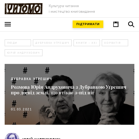
Культура читання
і мистецтво книговидання
ПІДТРИМАТИ
ЛЮДИ
ДУБРАВКА УҐРЕШИЧ
КНИГИ – ХХІ
ХОРВАТІЯ
ЮРІЙ АНДРУХОВИЧ
ДУБРАВКА УҐРЕШИЧ
Розмова Юрія Андруховича з Дубравкою Уґрешич
про досвід землі, що втікає з-під ніг
01.03.2021