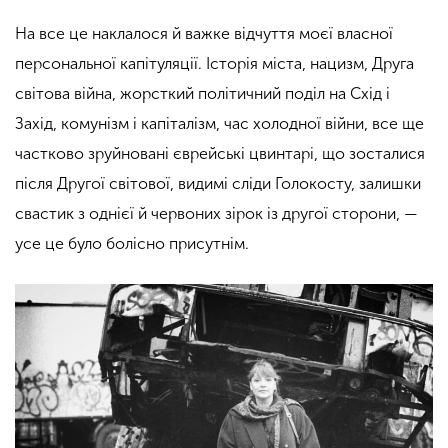
На все це наклалося й важке відчуття моєї власної
персональної капітуляції. Історія міста, нацизм, Друга
світова війна, жорсткий політичний поділ на Схід і
Захід, комунізм і капіталізм, час холодної війни, все ще
частково зруйновані єврейські цвинтарі, що зосталися
після Другої світової, видимі сліди Голокосту, залишки
свастик з однієї й червоних зірок із другої сторони, —
усе це було болісно присутнім.