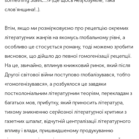
something Slavic…!» (Це щось незрозуміле, така
слов’янщина!..).
Втім, якщо ми розмірковуємо про рецепцію окремих
літературних жанрів на якомусь глобальному рівні, а
особливо це стосується роману, тоді можемо зробити
висновок, що дійшло до певної гомогенізації рецепції.
На це, звичайно, вплинув книжковий ринок, який після
Другої світової війни поступово глобалізувався, тобто
«гомогенізувався», а розбуялося це завдяки
постколоніальним літературним теоріям, перекладам з
багатьох мов, прибутку, який приносить література,
тихому зникненню серйозної літературної критики з
газетних шпальт, відчутній централізації літературного
впливу і влади, пришвидшеному продукуванню