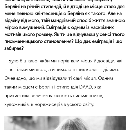
Берліні на річній стипендії, й відтоді це місце стало для
мене певною квінтесенцією Берліна як такого. Але на
відміну від мого, твій мандрівний спосіб життя значною
мірою вимушений. Еміґрація є одним із наскрізних
мотивів цього роману. Як ти це відчуваєш у сенсі твого
письменницького становлення? Що дає еміґрація і що
забирає?
– Було б цікаво, якби ми порівняли місця й досвіди, які
– не тільки ми двоє, а й чимало інших колег – ділимо.
Очевидно, що ми відвідували ті самі місця. Одним
таким місцем є Берлін і стипендія DAAD, яка
прихистила величезну кількість письменників,
художників, кінорежисерів з усього світу.