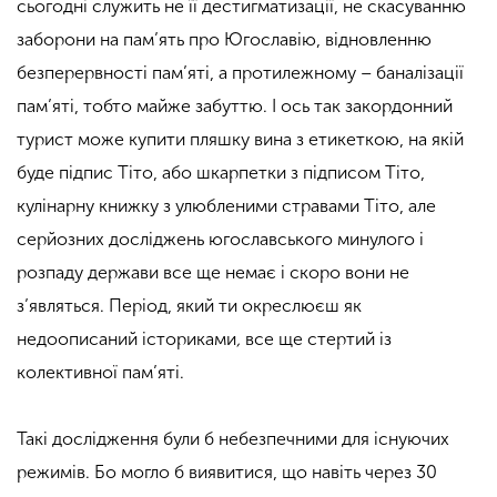
сьогодні служить не її дестигматизації, не скасуванню
заборони на пам’ять про Югославію, відновленню
безперервності пам’яті, а протилежному – баналізації
пам’яті, тобто майже забуттю. І ось так закордонний
турист може купити пляшку вина з етикеткою, на якій
буде підпис Тіто, або шкарпетки з підписом Тіто,
кулінарну книжку з улюбленими стравами Тіто, але
серйозних досліджень югославського минулого і
розпаду держави все ще немає і скоро вони не
з’являться. Період, який ти окреслюєш як
недоописаний істориками
,
все ще стертий із
колективної пам’яті.
Такі дослідження були б небезпечними для існуючих
режимів. Бо могло б виявитися, що навіть через 30