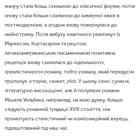
жанру стала більш схильною до класичної форми, потім
знову стала більше схильною до химерної хвилі в
постмодернізмі, а згодом знову повернулася до
мейнстриму. Після вибуху «магічного реалізму» (з
Маркесом, Кортасаром та рештою
латиноамериканських письменників) позитивна
рецепція знову схилилася до «ідеального»,
«реалістичного» роману, тобто роману, який передусім
пропонує історію, сюжет, plot. У цьому сенсі сучасні,
літературно високоцінні, але й популярні романи
Мішеля Уельбека, наприклад, на мою думку, більше
слідують романній традиції ХVIII століття, ніж
промотують стилістичний чи композиційний взірець,
підлаштований під наш час.