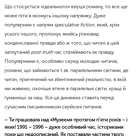
Що стосується «ідеального» взірця роману, то все ще
може піти в якомусь іншому напрямку. Дуже
популярним є напрям
speculative fiction
, який, крім
усього іншого, пропонує якийсь різновид
конденсованої правди або ж того, що читачі в цей
заплутаний
post-truth
час сприймають як правду.
Популярними є, особливо серед молодих читачів,
романи, що займаються т.зв. паралельними світами, де
читач, пригнічений чи збентежений реальністю, в якій
ми живемо, охочіше втече в паралельні світи, кращі й
гуманніші за наш. Уся ця динаміка ставить перед
сучасним письменником серйозні питання.
– Ти працювала над «Музеєм» протягом п’яти років – і
яких! 1991 – 1996 – дуже особливий час, істориками
поки що недоописаний. Як поставали частини твого