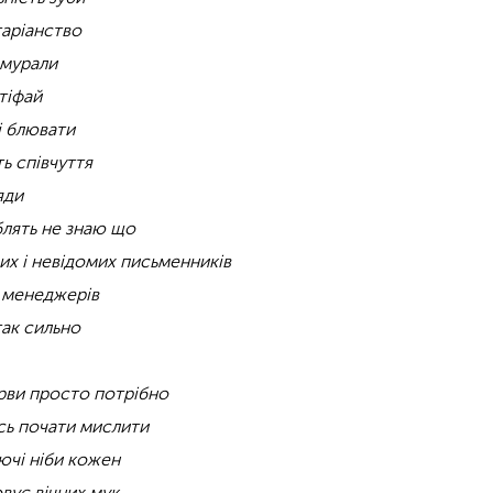
таріанство
 мурали
тіфай
і блювати
ь співчуття
яди
блять не знаю що
их і невідомих письменників
х менеджерів
так сильно
ерви просто потрібно
сь почати мислити
ючі ніби кожен
вує вічних мук