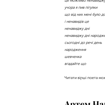
це можливо ненавиджу
учора я пив пігулки
що від них мені було д
і ненавидів це
ненавиджу дні
ненавиджу дні народж
сьогодні до речі день
народження
шевченка
вгадайте що
Читати вірші поета мо
Артем На