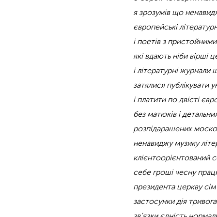
я зрозумів що ненавид
європейські літературн
і поетів з пристойними
які вдають ніби вірші 
і літературні журнали
затялися публікувати у
і платити по двісті євр
без матюків і детальни
розпідарашених моско
ненавиджу музику літе
клієнтоорієнтований с
себе гроші чесну пра
президента церкву сім
застосунки дія тривога
зв’язки єдність нормал