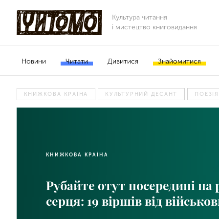
Культура читання
і мистецтво книговидання
Новини
Читати
Дивитися
Знайомитися
КНИЖКОВА КРАЇНА
КУЛЬТУРНИЙ ДЕСАНТ
ПОЕЗІЯ
КНИЖКОВА КРАЇНА
Рубайте отут посередині на 
серця: 19 віршів від військо