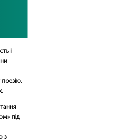
сть і
ени
 поезію.
х.
итання
ом» під
ю з