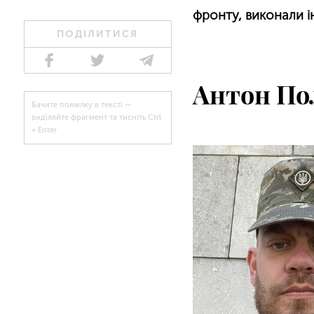
фронту, виконали ін
ПОДІЛИТИСЯ
Антон По
Бачите помилку в тексті —
виділяйте фрагмент та тисніть Ctrl
+ Enter