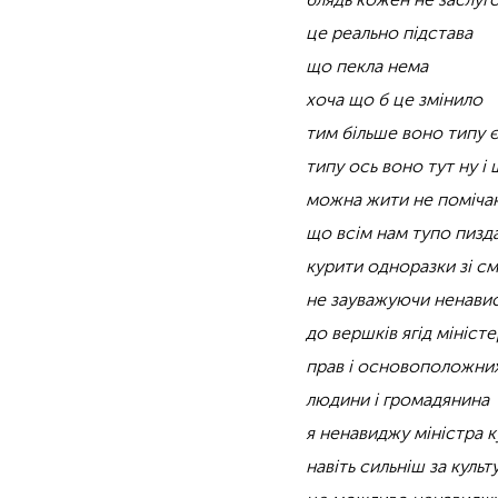
це реально підстава
що пекла нема
хоча що б це змінило
тим більше воно типу 
типу ось воно тут ну і
можна жити не поміча
що всім нам тупо пизд
курити одноразки зі см
не зауважуючи ненавис
до вершків ягід мініст
прав і основоположни
людини і громадянина
я ненавиджу міністра к
навіть сильніш за куль