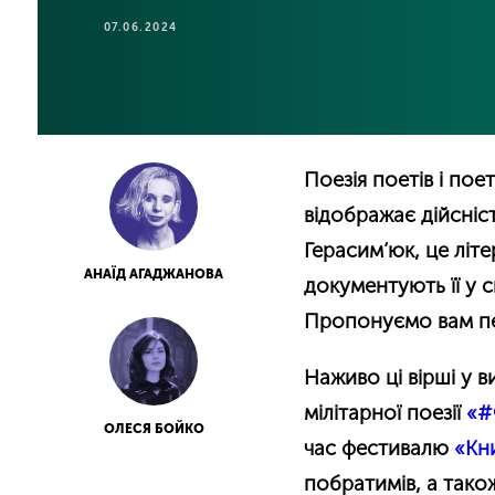
07.06.2024
Поезія поетів і пое
відображає дійсніс
Герасим’юк, це літер
АНАЇД АГАДЖАНОВА
документують її у 
Пропонуємо вам пер
Наживо ці вірші у 
мілітарної поезії
«#
ОЛЕСЯ БОЙКО
час фестивалю
«Кн
побратимів, а тако