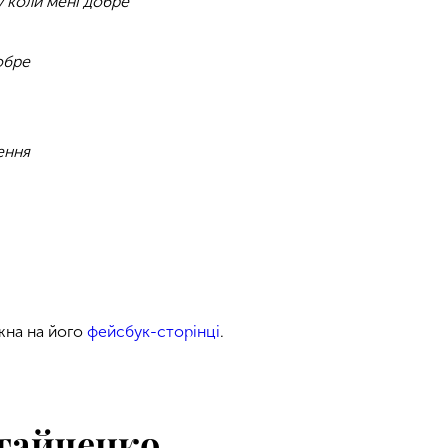
 коли мені добре
обре
ення
жна на його
фейсбук-сторінці
.
гайченко