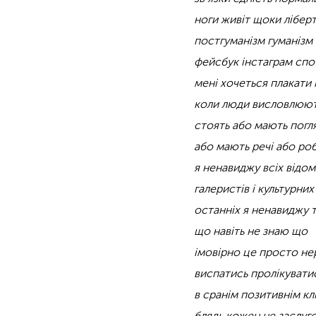
ноги живіт щоки лібер
постгуманізм гуманізм
фейсбук інстаграм спо
мені хочеться плакати 
коли люди висловлюют
стоять або мають погл
або мають речі або ро
я ненавиджу всіх відом
галеристів і культурни
останніх я ненавиджу 
що навіть не знаю що
імовірно це просто н
виспатись пролікувати
в сранім позитивнім кл
блядь кожен не заслуго