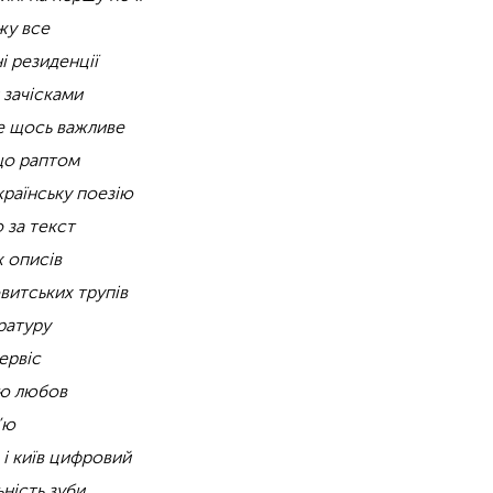
жу все
і резиденції
 зачісками
це щось важливе
 що раптом
країнську поезію
о за текст
х описів
витських трупів
ратуру
ервіс
цю любов
’ю
 і київ цифровий
ьність зуби