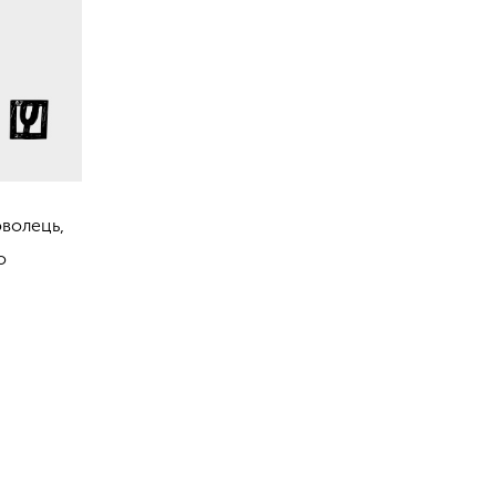
волець,
о