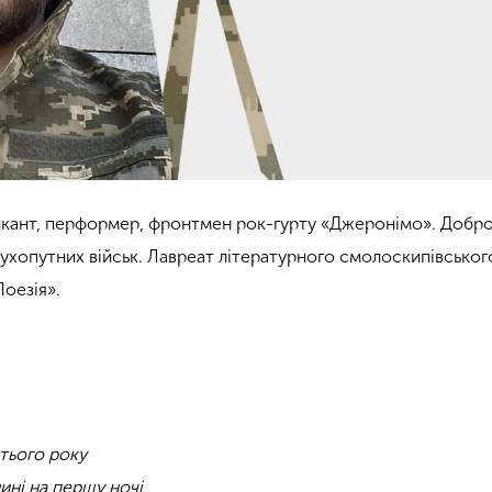
зикант, перформер, фронтмен рок-гурту «Джеронімо».
Добро
ухопутних військ.
Лавреат літературного смолоскипівськог
Поезія».
етього року
ині на першу ночі