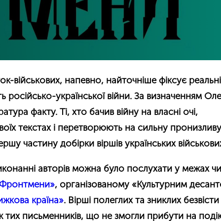
ток-військових, напевно, найточніше фіксує реальні
ть російсько-української війни. За визначенням Ол
атура факту. Ті, хто бачив війну на власні очі,
своїх текстах і перетворюють на сильну пронизливу
шу частину добірки віршів українських військови
виконанні авторів можна було послухати у межах ч
Фронтмени»
, організованому «Культурним десант
ижкова країна»
. Вірші полеглих та зниклих безвісти
ж тих письменників, що не змогли прибути на поді