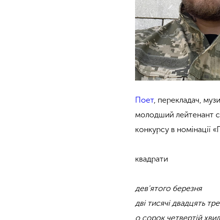
Поет
, перекладач, му
молодший лейтенант с
конкурсу в номінації «
квадрати
дев’ятого березня
дві тисячі двадцять тр
о сорок четвертій хвил