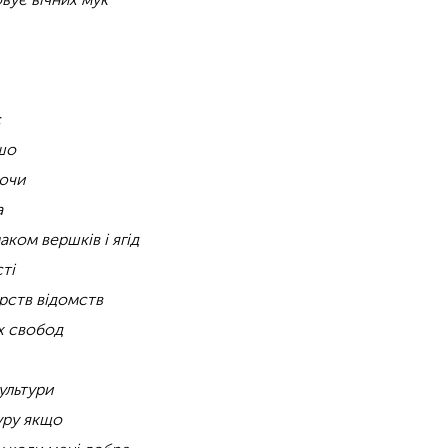
є
 шо
ючи
а
аком вершків і ягід
ті
ерств відомств
х свобод
ультури
туру якщо