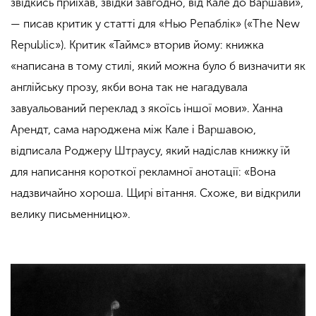
звідкись приїхав, звідки завгодно, від Кале до Варшави»,
— писав критик у статті для «Нью Репаблік» («The New
Republic»). Критик «Таймс» вторив йому: книжка
«написана в тому стилі, який можна було б визначити як
англійську прозу, якби вона так не нагадувала
завуальований переклад з якоїсь іншої мови». Ханна
Арендт, сама народжена між Кале і Варшавою,
відписала Роджеру Штраусу, який надіслав книжку їй
для написання короткої рекламної анотації: «Вона
надзвичайно хороша. Щирі вітання. Схоже, ви відкрили
велику письменницю».