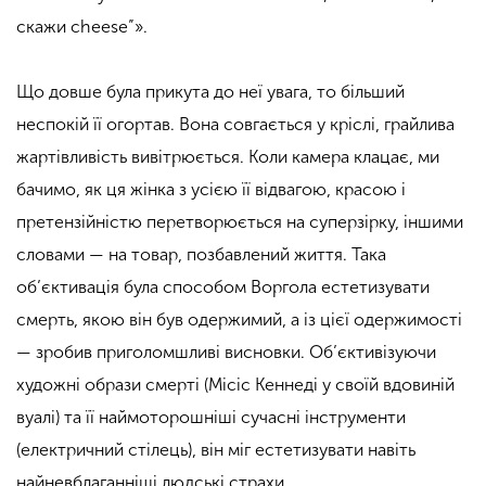
скажи cheese”».
Що довше була прикута до неї увага, то більший
неспокій її огортав. Вона совгається у кріслі, грайлива
жартівливість вивітрюється. Коли камера клацає, ми
бачимо, як ця жінка з усією її відвагою, красою і
претензійністю перетворюється на суперзірку, іншими
словами — на товар, позбавлений життя. Така
об’єктивація була способом Воргола естетизувати
смерть, якою він був одержимий, а із цієї одержимості
— зробив приголомшливі висновки. Об’єктивізуючи
художні образи смерті (Місіс Кеннеді у своїй вдовиній
вуалі) та її наймоторошніші сучасні інструменти
(електричний стілець), він міг естетизувати навіть
найневблаганніші людські страхи.