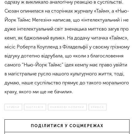
одразу ж викликало аналогічну реакцію в суспільстві.
Сюзан опинилася на сторінках журналу «Тайм», а «Нью-
Йорк Таймс Мегезін» написав, що «інтелектуальний і не
дуже інтелектуальний світ зненацька миттєво загув про
кемп, як бджолиний вулик». На додачу читачка «Таймс»,
місіс Роберта Коупленд з Філадельфії у своєму грізному
відгуку дотепно відрубала, що «коли з благословення
самого “Нью-Йорк Таймс” ідея кемпу має право увійти
в магістральне русло нашого культурного життя, тоді,
думаю, наше суспільство прямує до такого морального
краху, якого ми ще не бачили».
УРИВКИ
БІОГРАФІЯ
КНИЖКОВІ НОВИНКИ
УРИВОК
ПОДІЛИТИСЯ У СОЦМЕРЕЖАХ