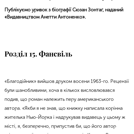
Публікуємо уривок з біографії Сюзан Зонтаґ, наданий
«Видавництвом Анетти Антоненко».
Розділ 15. Фансвіль
«Благодійник» вийшов друком восени 1963-го. Рецензії
були шанобливими, хоча в кількох висловлювався
подив, що роман належить перу американського
автора. «Якби я не знав, що книжку написала корінна
жителька Нью-Йорка і надрукував видавець у цьому ж
місті, я, безперечно, припустив би, що його автор