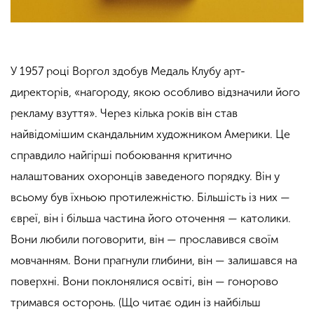
У 1957 році Воргол здобув Медаль Клубу арт-
директорів, «нагороду, якою особливо відзначили його
рекламу взуття». Через кілька років він став
найвідомішим скандальним художником Америки. Це
справдило найгірші побоювання критично
налаштованих охоронців заведеного порядку. Він у
всьому був їхньою протилежністю. Більшість із них —
євреї, він і більша частина його оточення — католики.
Вони любили поговорити, він — прославився своїм
мовчанням. Вони прагнули глибини, він — залишався на
поверхні. Вони поклонялися освіті, він — гонорово
тримався осторонь. (Що читає один із найбільш