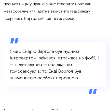
письменницьку працю може створити нове «я»,
метафоричне «я», здатне захистити «здихляка»
всередині. Воргол дійшов тієї ж думки.
Якщо Ендрю Варгола був нудним
інтровертом, заїкався, страждав на фобії, і
— невипадково — належав до
гомосексуалів, то Енді Воргол був
знаменитою особою: персоною…