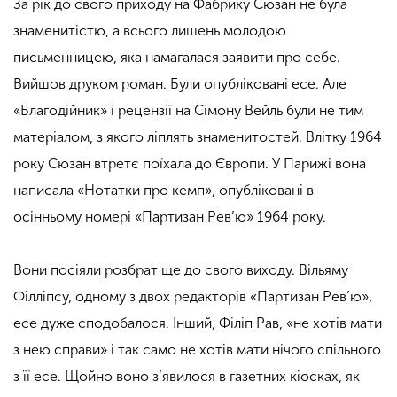
За рік до свого приходу на Фабрику Сюзан не була
знаменитістю, а всього лишень молодою
письменницею, яка намагалася заявити про себе.
Вийшов друком роман. Були опубліковані есе. Але
«Благодійник» і рецензії на Сімону Вейль були не тим
матеріалом, з якого ліплять знаменитостей. Влітку 1964
року Сюзан втретє поїхала до Європи. У Парижі вона
написала «Нотатки про кемп», опубліковані в
осінньому номері «Партизан Рев’ю» 1964 року.
Вони посіяли розбрат ще до свого виходу. Вільяму
Філліпсу, одному з двох редакторів «Партизан Рев’ю»,
есе дуже сподобалося. Інший, Філіп Рав, «не хотів мати
з нею справи» і так само не хотів мати нічого спільного
з її есе. Щойно воно з’явилося в газетних кіосках, як