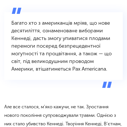
Багато хто з американців мріяв, що нове
десятиліття, ознаменоване виборами
Кеннеді, дасть змогу упиватися плодами
перемоги посеред безпрецедентної
могутності та процвітання, а також — що
світ, під великодушним проводом
Америки, втішатиметься Pax Americana.
Але все сталося, м’яко кажучи, не так. Зростання
нового покоління супроводжували травми. Однією з
них стало убивство Кеннеді. Творіння Кеннеді, В’єтнам,