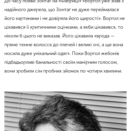
До часу появи Зонтаґ на «Фабриці» «Воргол уже знав з
надійного джерела, що Зонтаґ не дуже переймалася
його картинами і не довіряла його щирості». Воргол не
цікавився її критичними оцінками, а якби цікавився, то
ніколи б цього не виказав. Його цікавила «врода —
пряме темне волосся до плечей і великі очі, а ще вона
носила дуже унікальний одяг». Поки Воргол жебонів
підбадьорливі банальності своїм манірним голосом,
вони зробили сім пробних зйомок по чотири хвилини.