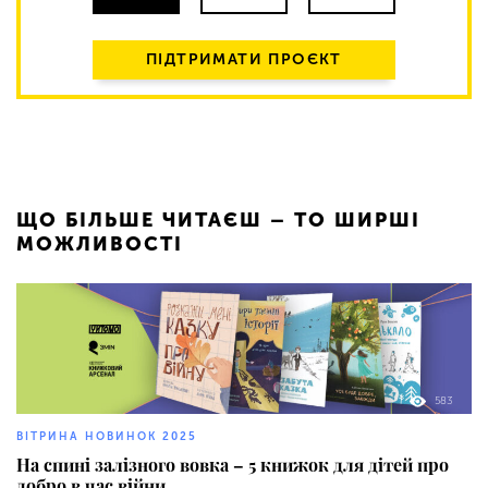
ПІДТРИМАТИ ПРОЄКТ
ЩО БІЛЬШЕ ЧИТАЄШ – ТО ШИРШІ
МОЖЛИВОСТІ
583
ВІТРИНА НОВИНОК 2025
На спині залізного вовка – 5 книжок для дітей про
добро в час війни