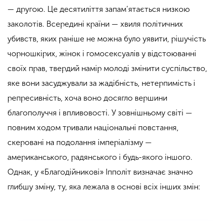
— другою. Це десятиліття запам’ятається низкою
заколотів. Всередині країни — хвиля політичних
убивств, яких раніше не можна було уявити, рішучість
чорношкірих, жінок і гомосексуалів у відстоюванні
своїх прав, твердий намір молоді змінити суспільство,
яке вони засуджували за жадібність, нетерпимість і
репресивність, хоча воно досягло вершини
благополуччя і впливовості. У зовнішньому світі —
повним ходом тривали національні повстання,
скеровані на подолання імперіалізму —
американського, радянського і будь-якого іншого.
Однак, у «Благодійникові» Іпполіт визначає значно
глибшу зміну, ту, яка лежала в основі всіх інших змін: