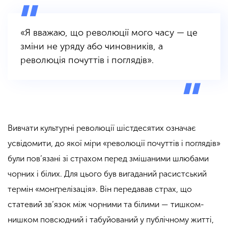
«Я вважаю, що революції мого часу — це
зміни не уряду або чиновників, а
революція почуттів і поглядів».
Вивчати культурні революції шістдесятих означає
усвідомити, до якої міри «революції почуттів і поглядів»
були пов’язані зі страхом перед змішаними шлюбами
чорних і білих. Для цього був вигаданий расистський
термін «монґрелізація». Він передавав страх, що
статевий зв’язок між чорними та білими — тишком-
нишком повсюдний і табуйований у публічному житті,