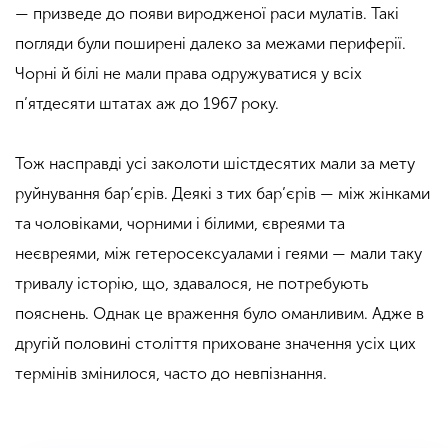
— призведе до появи виродженої раси мулатів. Такі
погляди були поширені далеко за межами периферії.
Чорні й білі не мали права одружуватися у всіх
п’ятдесяти штатах аж до 1967 року.
Тож насправді усі заколоти шістдесятих мали за мету
руйнування бар’єрів. Деякі з тих бар’єрів — між жінками
та чоловіками, чорними і білими, євреями та
неєвреями, між гетеросексуалами і геями — мали таку
тривалу історію, що, здавалося, не потребують
пояснень. Однак це враження було оманливим. Адже в
другій половині століття приховане значення усіх цих
термінів змінилося, часто до невпізнання.