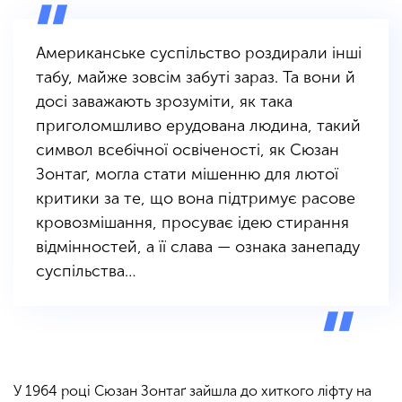
Американське суспільство роздирали інші
табу, майже зовсім забуті зараз. Та вони й
досі заважають зрозуміти, як така
приголомшливо ерудована людина, такий
символ всебічної освіченості, як Сюзан
Зонтаґ, могла стати мішенню для лютої
критики за те, що вона підтримує расове
кровозмішання, просуває ідею стирання
відмінностей, а її слава — ознака занепаду
суспільства…
У 1964 році Сюзан Зонтаґ зайшла до хиткого ліфту на