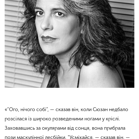
«“Ого, нічого собі”, — сказав він, коли Сюзан недбало
розсілася із широко розведеними ногами у кріслі.
Заховавшись за окулярами від сонця, вона прибрала
пози маскулінної лесбійки. “Усміхайся, — сказав він, —