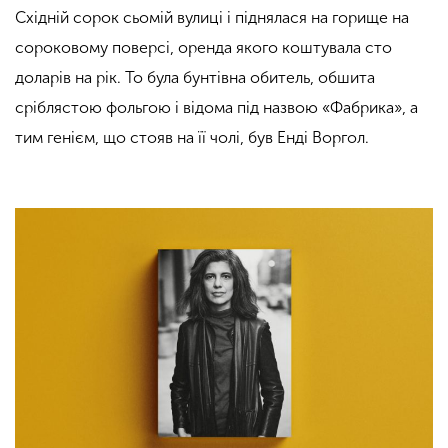
Східній сорок сьомій вулиці і піднялася на горище на
сороковому поверсі, оренда якого коштувала сто
доларів на рік. То була бунтівна обитель, обшита
сріблястою фольгою і відома під назвою «Фабрика», а
тим генієм, що стояв на її чолі, був Енді Воргол.