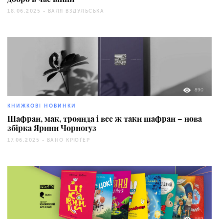
18.06.2025 -
ВАЛЯ ВЗДУЛЬСЬКА
890
КНИЖКОВІ НОВИНКИ
Шафран, мак, троянда і все ж таки шафран – нова
збірка Ярини Чорногуз
17.06.2025 -
ВАНО КРЮҐЕР
569