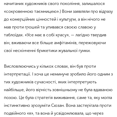
начитаних художників свого покоління, залишалося
«сокровенною таємницею».) Вони заявляли про відразу
до комерційних цінностей і культури, а він нічого не
мав проти грошей та упивався своєю славою у
таблоїдах. «Усе має в собі красу», — лагідно твердив
він, вживаючи все більше амфітамінів, пережовуючи
свої нескінченні брикетики жувальної гумки.
Висловлюючись у кількох словах, він був проти
інтерпретації. І хоча це неминуче зробило його одним з
тих художників сучасності, яких інтерпретують
найбільше, його вірність зовнішньому не була вдаваною
позою. Це була стратегія виживання, саме та, яку могла
інстинктивно зрозуміти Сюзан. Вона застерігала проти
подвійного «я», та вона й усвідомлювала, що через