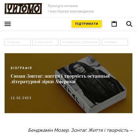
Культура читання
і мистецтво книговидання
ПІДТРИМАТИ
УРИВКИ
БІОГРАФІЯ
КНИЖКОВІ НОВИНКИ
УРИВОК
БІОГРАФІЯ
Сюзан Зонтаґ: життя і творчість останньої
літературної зірки Америки
12.02.2023
Бенджамін Мозер. Зонтаґ. Життя і творчість –