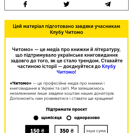
Цей матеріал підготовано завдяки учасникам
Клубу Читомо
Читомо» — це медіа про книжки й літературу,
що підтримувало українське книговидання
задовго до того, як це стало трендом. Ставайте
частиною історії — доєднуйтеся до
Клубу
Читомо!
«Читомо»
— це професійне медіа про книжки і
книговидання в Україні та світі. Ми залишаємось
незалежними лише завдяки коштам наших донаторів.
Допоможіть нам розвиватися і ставати ще кращими!
Підтримати проєкт
щомісяця
одноразово
150
₴
350
₴
інша сума