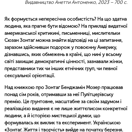
Видавництво Анетти Антоненко, 2023 – 700 с.
Як формується непересічна особистість? На що здатна
людина, яка прагне бути відомою? На прикладі видатної
американської критикині, письменниці, мислительки
Сюзан Зонтаґ можна знайти відповіді на ці запитання,
заразом здійснивши подорож у повоєнну Америку,
дізнавшись, яких обмежень в країні, що нині у всьому
світі захищає демократичні цінності, зазнавали жінки,
представники тих чи інших етнічних груп, чи певної
сексуальної орієнтації.
Над книжкою про Зонтаґ Бенджамін Мозер працював
понад сім років, отримавши за неї Пулітцерівську
премію. Це ґрунтовне, масштабне за своїм задумом і
реалізацією видання є не лише життєписом конкретної
людини, а й історією мистецької думки, що
формувалась як виклик та експеримент. Українською
«Зонтаґ. Життя і творчість» вийде на початку березня.