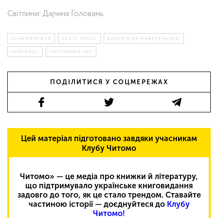
Світлини: Дарина Головань
ЗНАЙОМИТИСЯ
CLUST SPACE
БІБЛІОТЕКА МАЙБУТНЬОГО
ІННОВАЦІЇ
ЧИТАЛЬНИЙ ЗАЛ
ПОДІЛИТИСЯ У СОЦМЕРЕЖАХ
Цей матеріал підготовано завдяки учасникам
Клубу Читомо
Читомо» — це медіа про книжки й літературу,
що підтримувало українське книговидання
задовго до того, як це стало трендом. Ставайте
частиною історії — доєднуйтеся до
Клубу
Читомо!