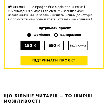
«Читомо»
— це професійне медіа про книжки і
книговидання в Україні та світі. Ми залишаємось
незалежними лише завдяки коштам наших донаторів.
Допоможіть нам розвиватися і ставати ще кращими!
Підтримати проєкт
щомісяця
одноразово
150
₴
350
₴
інша сума
ПІДТРИМАТИ ПРОЄКТ
ЩО БІЛЬШЕ ЧИТАЄШ – ТО ШИРШІ
МОЖЛИВОСТІ