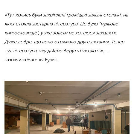
«Тут колись були закріплені громіздкі залізні стелажі, на
яких стояла застаріла література. Це було “нульове
книгосховище”, у яке зовсім не хотілося заходити.
Дуже добре, що воно отримало друге дихання. Тепер
тут література, яку дійсно беруть і читають»
, —
зазначила Євгенія Кулик.