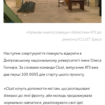
«Нульове книгосховище» бібліотеки КПІ до
ремонту/
CLUST Space
Наступне смартукриття планують відкрити в
Дніпровському національному університеті імені Олеся
Гончара. За словами команди Clust, випускник КПІ вже
дав перші 100 000$ для старту цього проєкту.
«Clust хочуть допомогти містам, що розташовані
близько до лінії фронту, аби молодь продовжувала
нормально навчатися, реалізовувати свої ідеї,