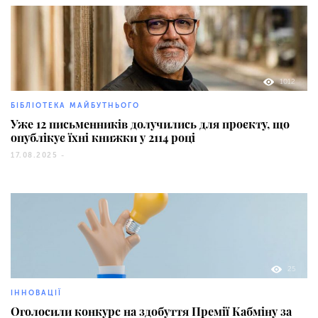
1012
БІБЛІОТЕКА МАЙБУТНЬОГО
Уже 12 письменників долучились для проєкту, що
опублікує їхні книжки у 2114 році
17.08.2025 -
25
ІННОВАЦІЇ
Оголосили конкурс на здобуття Премії Кабміну за