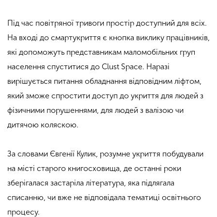
Під час повітряної тривоги простір доступний для всіх.
На вході до смартукриття є кнопка виклику працівників,
які допоможуть представникам маломобільних груп
населення спуститися до Clust Space. Наразі
вирішується питання обладнання відповідним ліфтом,
який зможе спростити доступ до укриття для людей з
фізичними порушеннями, для людей з валізою чи
дитячою коляскою.
За словами Євгенії Кулик, розумне укриття побудували
на місті старого книгосховища, де останні роки
зберігалася застаріла література, яка підлягала
списанню, чи вже не відповідала тематиці освітнього
процесу.