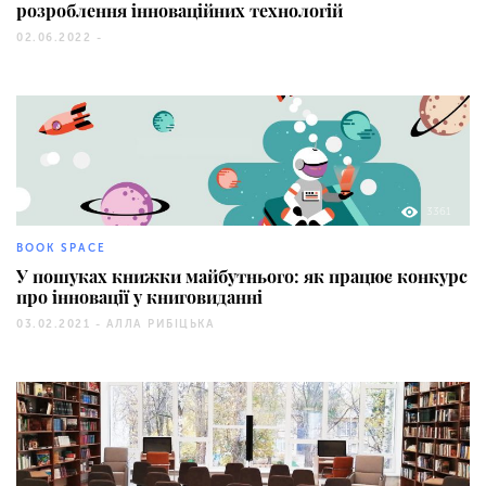
розроблення інноваційних технологій
02.06.2022 -
3361
BOOK SPACE
У пошуках книжки майбутнього: як працює конкурс
про інновації у книговиданні
03.02.2021 -
АЛЛА РИБІЦЬКА