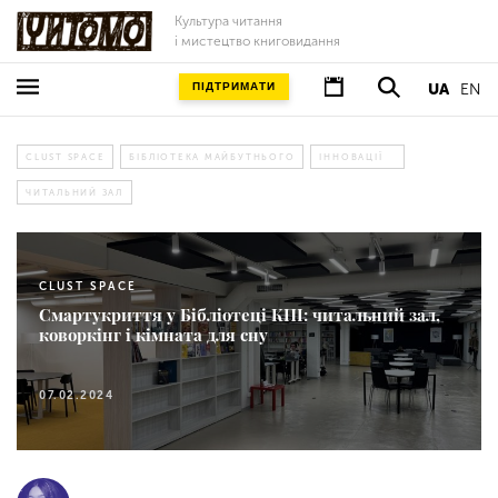
Культура читання
і мистецтво книговидання
ПІДТРИМАТИ
UA
EN
CLUST SPACE
БІБЛІОТЕКА МАЙБУТНЬОГО
ІННОВАЦІЇ
ЧИТАЛЬНИЙ ЗАЛ
CLUST SPACE
Смартукриття у Бібліотеці КПІ: читальний зал,
коворкінг і кімната для сну
07.02.2024