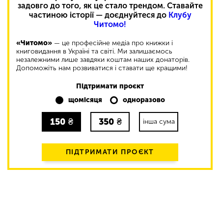
задовго до того, як це стало трендом. Ставайте
частиною історії — доєднуйтеся до
Клубу
Читомо!
«Читомо»
— це професійне медіа про книжки і
книговидання в Україні та світі. Ми залишаємось
незалежними лише завдяки коштам наших донаторів.
Допоможіть нам розвиватися і ставати ще кращими!
Підтримати проєкт
щомісяця
одноразово
150
₴
350
₴
інша сума
ПІДТРИМАТИ ПРОЄКТ