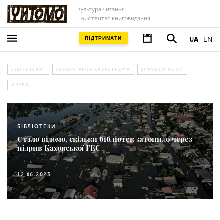
Культура читання
і мистецтво книговидання
ПІДТРИМАТИ
UA
EN
БІБЛІОТЕКИ
ГУМАНІТАРНА КАТАСТРОФА
ЗЛОЧИНИ РОСІЇ
МУЗЕЙ
БІБЛІОТЕКИ
Стало відомо, скільки бібліотек затопило через
підрив Каховської ГЕС
12.06.2023