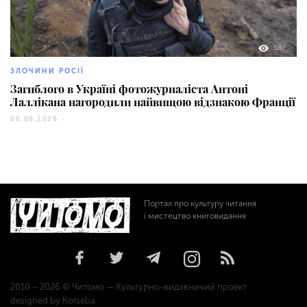
187
ЗЛОЧИНИ РОСІЇ
Загиблого в Україні фотожурналіста Антоні
Лаллікана нагородили найвищою відзнакою Франції
06.08.2026 -
Портал про культуру читання
і мистецтво книговидання
2010 – 2026 © Читомо — Культурно-видавничий проект
designed by Kotseba