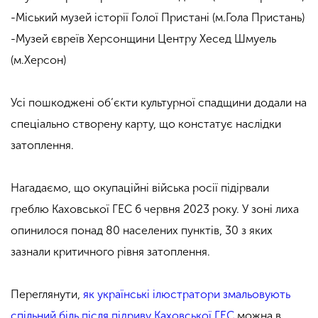
-Міський музей історії Голої Пристані (м.Гола Пристань)
-Музей євреїв Херсонщини Центру Хесед Шмуель
(м.Херсон)
Усі пошкоджені об’єкти культурної спадщини додали на
спеціально створену карту, що констатує наслідки
затоплення.
Нагадаємо, що
окупаційні війська росії підірвали
греблю Каховської ГЕС
6 червня 2023 року. У зоні лиха
опинилося понад 80 населених пунктів, 30 з яких
зазнали критичного рівня затоплення.
Переглянути,
як українські ілюстратори змальовують
спільний біль після підриву Каховської ГЕС
можна в