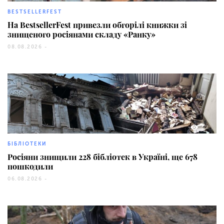
BESTSELLERFEST
На BestsellerFest привезли обгорілі книжки зі
знищеного росіянами складу «Ранку»
08.08.2026 -
99
БІБЛІОТЕКИ
Росіяни знищили 228 бібліотек в Україні, ще 678
пошкодили
06.08.2026 -