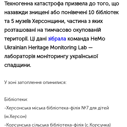
Техногенна катастрофа призвела до того, що
назавжди знищені або понівечені 10 бібліотек
та 5 музеїв Херсонщини, частина з яких
розташовані на тимчасово окупованій
території. Ці дані
зібрала
команда HeMo
Ukrainian Heritage Monitoring Lab —
лабораторія моніторингу української
спадщини.
У зоні затоплення опинилися:
Бібліотеки:
-Херсонська міська бібліотека-філія №7 для дітей
(м.Херсон)
-Корсунська сільська бібліотека-філія (с.Корсунка)