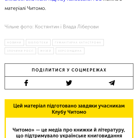
матеріалі Читомо.
Чільне фото: Костянтин і Влада Ліберови
НОВИНИ
БІБЛІОТЕКИ
ГУМАНІТАРНА КАТАСТРОФА
ЗЛОЧИНИ РОСІЇ
МУЗЕЙ
ХЕРСОНЩИНА
ПОДІЛИТИСЯ У СОЦМЕРЕЖАХ
Цей матеріал підготовано завдяки учасникам
Клубу Читомо
Читомо» — це медіа про книжки й літературу,
що підтримувало українське книговидання