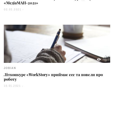
«МедіаМАН-2021»
02.03.2021 -
92
JOBIAN
Літконкурс «WorkStory» приймає есе та новели про
роботу
10.01.2021 -