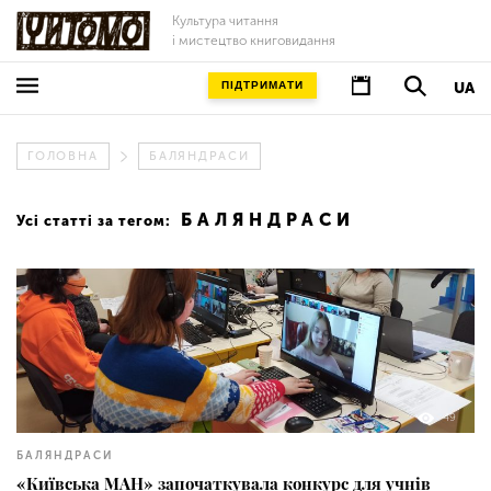
Культура читання
і мистецтво книговидання
ПІДТРИМАТИ
UA
ГОЛОВНА
БАЛЯНДРАСИ
БАЛЯНДРАСИ
Усі статті за тегом:
49
БАЛЯНДРАСИ
«Київська МАН» започаткувала конкурс для учнів