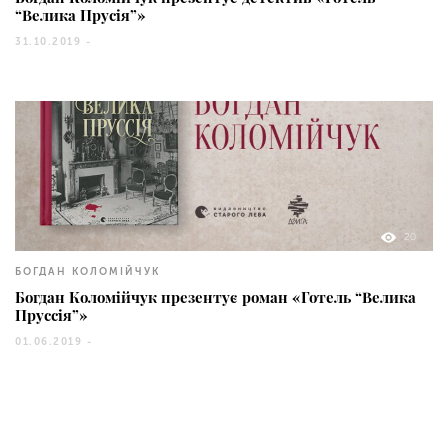
“Велика Прусія”»
31.10.2019 -
20
БОГДАН КОЛОМІЙЧУК
Богдан Коломійчук презентує роман «Готель “Велика
Пруссія”»
01.06.2019 -