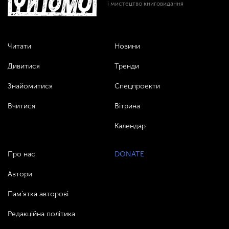
і мистецтво книговидання
Читати
Новини
Дивитися
Тренди
Знайомитися
Спецпроекти
Вчитися
Вітрина
Календар
Про нас
DONATE
Автори
Пам’ятка авторові
Редакційна політика