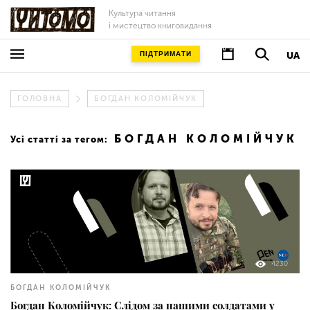
Культура читання
і мистецтво книговидання
ПІДТРИМАТИ
UA
ГОЛОВНА
БОГДАН КОЛОМІЙЧУК
БОГДАН КОЛОМІЙЧУК
Усі статті за тегом:
4230
БОГДАН КОЛОМІЙЧУК
Богдан Коломійчук: Слідом за нашими солдатами у