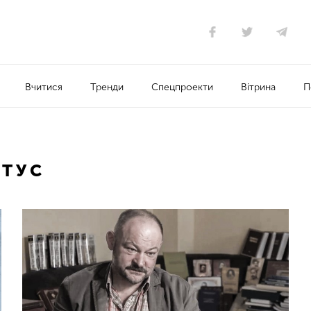
Вчитися
Тренди
Спецпроекти
Вітрина
П
ТУС