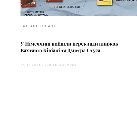
ВАХТАНГ КІПІАНІ
У Німеччині вийшли переклади книжок
Вахтанга Кіпіані та Дмитра Стуса
25.11.2021 -
ІРИНА НИКОРЯК