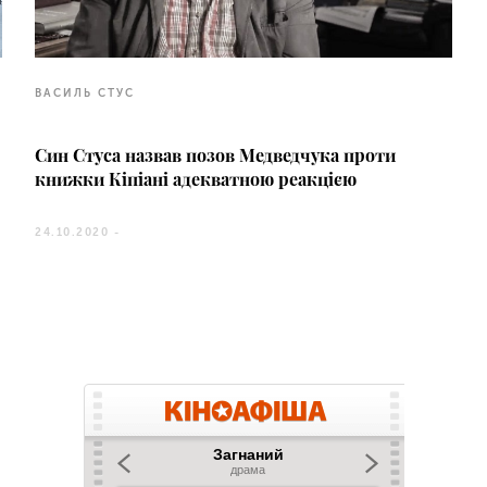
ВАСИЛЬ СТУС
Син Стуса назвав позов Медведчука проти
книжки Кіпіані адекватною реакцією
24.10.2020 -