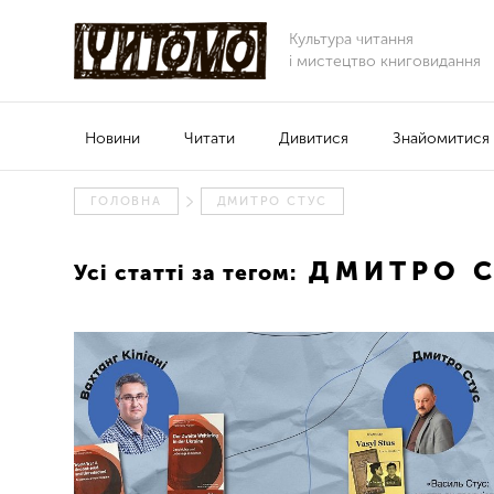
Культура читання
і мистецтво книговидання
Новини
Читати
Дивитися
Знайомитися
ГОЛОВНА
ДМИТРО СТУС
ДМИТРО С
Усі статті за тегом: