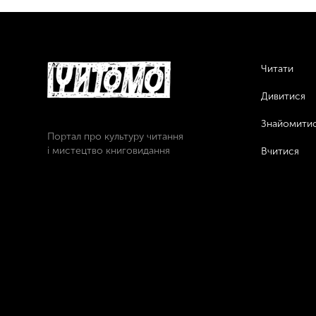
Читати
Дивитися
Знайомити
Портал про культуру читання
і мистецтво книговидання
Вчитися