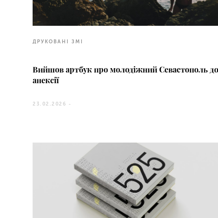
ДРУКОВАНІ ЗМІ
Вийшов артбук про молодіжний Севастополь д
анексії
23.02.2026 -