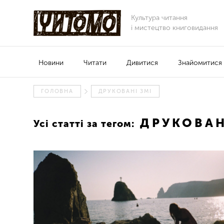
Культура читання
і мистецтво книговидання
Новини
Читати
Дивитися
Знайомитися
ГОЛОВНА
ДРУКОВАНІ ЗМІ
ДРУКОВАН
Усі статті за тегом: