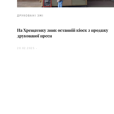
ДРУКОВАНІ ЗМІ
На Хрещатику зник останній кіоск з продажу
друкованої преси
20.02.2025 -