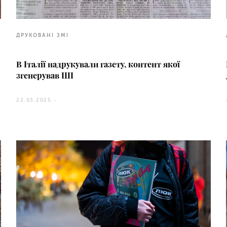
ДРУКОВАНІ ЗМІ
В Італії надрукували газету, контент якої
згенерував ШІ
22.03.2025 -