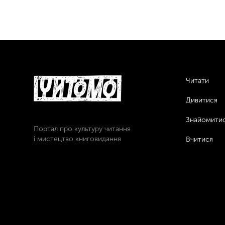
Читати
Дивитися
Знайомити
Портал про культуру читання
і мистецтво книговидання
Вчитися