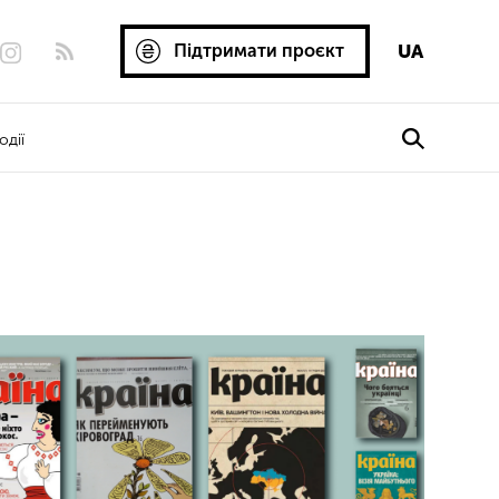
Підтримати проєкт
UA
одії