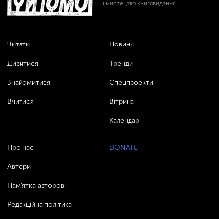
і мистецтво книговидання
Читати
Новини
Дивитися
Тренди
Знайомитися
Спецпроекти
Вчитися
Вітрина
Календар
Про нас
DONATE
Автори
Пам’ятка авторові
Редакційна політика