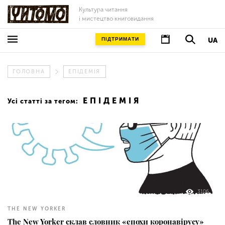
Культура читання
і мистецтво книговидання
ПІДТРИМАТИ
UA
ГОЛОВНА
ЕПІДЕМІЯ
ЕПІДЕМІЯ
Усі статті за тегом:
3106
THE NEW YORKER
The New Yorker склав словник «епохи коронавірусу»