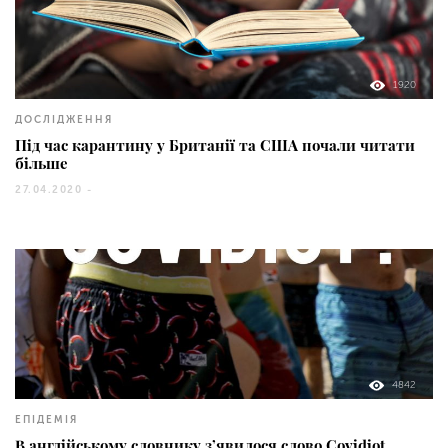
1920
ДОСЛІДЖЕННЯ
Під час карантину у Британії та США почали читати
більше
27.04.2020 -
4842
ЕПІДЕМІЯ
В англійському словнику з’явилося слово Covidiot