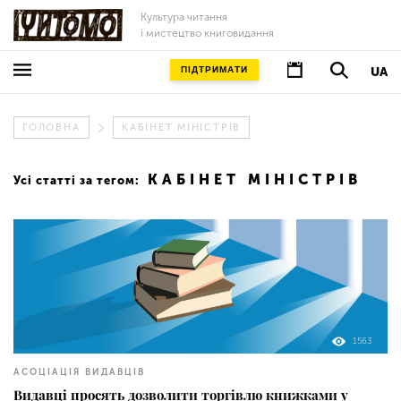
Культура читання
і мистецтво книговидання
ПІДТРИМАТИ
UA
ГОЛОВНА
КАБІНЕТ МІНІСТРІВ
КАБІНЕТ МІНІСТРІВ
Усі статті за тегом:
1563
АСОЦІАЦІЯ ВИДАВЦІВ
Видавці просять дозволити торгівлю книжками у