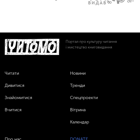
Портал про культуру читання
і мистецтво книговидання
Читати
Новини
Дивитися
Тренди
Знайомитися
Спецпроекти
Вчитися
Вітрина
Календар
Про нас
DONATE