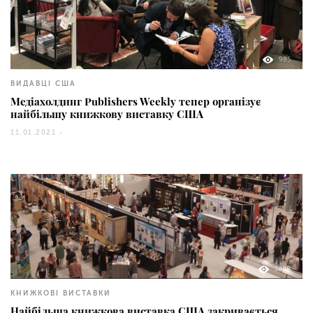
985
ВИДАВЦІ США
Медіахолдинг Publishers Weekly тепер організує
найбільшу книжкову виставку США
11.01.2021 -
1488
КНИЖКОВІ ВИСТАВКИ
Найбільша книжкова виставка США закривається