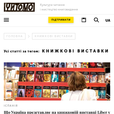
Культура читання
і мистецтво книговидання
ПІДТРИМАТИ
UA
ГОЛОВНА
КНИЖКОВІ ВИСТАВКИ
КНИЖКОВІ ВИСТАВКИ
Усі статті за тегом:
261
ІСПАНІЯ
Що Україна представляє на книжковій виставці Liber у