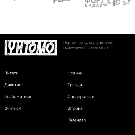
Портал про культуру читання
і мистецтво книговидання
Читати
Новини
Дивитися
Тренди
Знайомитися
Спецпроекти
Вчитися
Вітрина
Календар